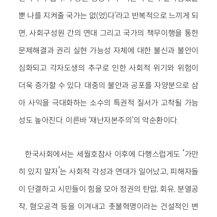
뿐 나를 지켜줄 국가는 없(었)다’라고 반복적으로 느끼게 되
면, 사회구성원 간의 연대 그리고 국가의 책무이행을 통한
문제해결과 권리 실현 가능성 자체에 대한 불신과 불안이
심화되고 각자도생의 추구로 인한 사회적 위기와 위험이
더욱 증가할 수 있다. 대중의 불안과 공포를 자양분으로 삼
아 사익을 극대화하는 소수의 특권적 질서가 고착될 가능
성도 높아진다. 이른바 ‘재난자본주의’의 악순환이다.
‘
한국사회에서는 세월호참사 이후에 다행스럽게도
가만
’
히 있지 말자
는 사회적 각성과 연대가 일어났고, 피해자들
이 단결하고 시민들이 힘을 모아 정권의 탄압, 회유, 분열공
작, 혐오공격 등을 이겨내고 촛불혁명이라는 건설적인 변