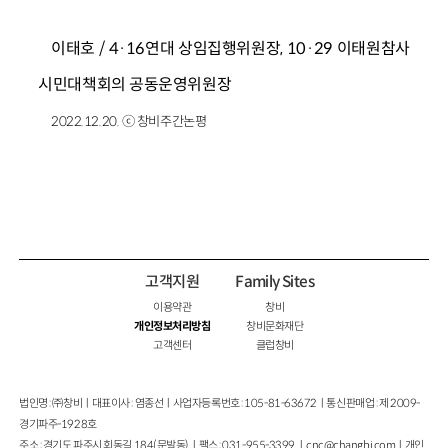
이태호 / 4·16연대 상임집행위원장, 10·29 이태원참사
시민대책회의 공동운영위원장
2022.12.20. ⓒ 창비주간논평
고객지원
Family Sites
이용약관
창비
개인정보처리방침
창비문화재단
고객센터
클럽창비
법인명 : ㈜창비ㅣ대표이사 : 염종선ㅣ사업자등록번호 : 105-81-63672ㅣ통신판매업 : 제 2009-
경기파주-1928호
주소 : 경기도 파주시 회동길 184(문발동)ㅣ팩스 : 031-955-3399 ㅣ
cnc@changbi.com
ㅣ개인