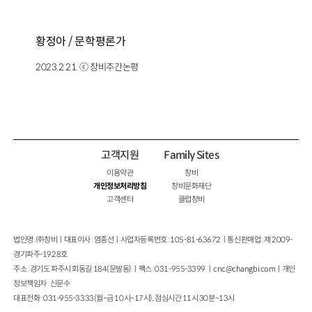
황정아 / 문학평론가
2023.2.21. ⓒ 창비주간논평
고객지원
Family Sites
이용약관
창비
개인정보처리방침
창비문화재단
고객센터
클럽창비
법인명 : ㈜창비ㅣ대표이사 : 염종선ㅣ사업자등록번호 : 105-81-63672ㅣ통신판매업 : 제 2009-
경기파주-1928호
주소 : 경기도 파주시 회동길 184(문발동)ㅣ팩스 : 031-955-3399 ㅣ
cnc@changbi.com
ㅣ개인
정보책임자 : 신문수
대표전화 : 031-955-3333(월~금 10시~17시), 점심시간 11시 30분~13시