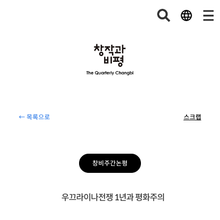
← 목록으로
스크랩
창비주간논평
우끄라이나전쟁 1년과 평화주의