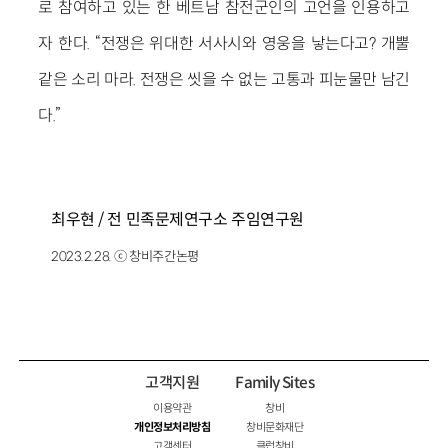
로 참여하고 있는 한 베트남 참전군인의 고언을 인용하고
자 한다. “전쟁은 위대한 서사시와 영웅을 낳는다고? 개뿔
같은 소리 마라. 전쟁은 씻을 수 없는 고통과 피눈물만 남긴
다.”
최우현 / 전 민족문제연구소 주임연구원
2023.2.28. ⓒ 창비주간논평
고객지원
Family Sites
이용약관
창비
개인정보처리방침
창비문화재단
고객센터
클럽창비