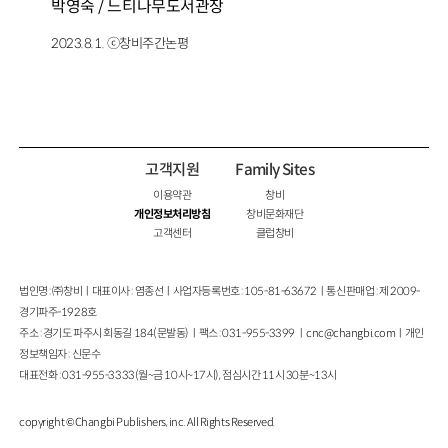
박영숙 / 느티나무도서관장
2023.8.1. ⓒ창비주간논평
고객지원
Family Sites
이용약관
창비
개인정보처리방침
창비문화재단
고객센터
클럽창비
법인명 : ㈜창비ㅣ대표이사 : 염종선ㅣ사업자등록번호 : 105-81-63672ㅣ통신판매업 : 제 2009-
경기파주-1928호
주소 : 경기도 파주시 회동길 184(문발동)ㅣ팩스 : 031-955-3399 ㅣ
cnc@changbi.com
ㅣ개인
정보책임자 : 신문수
대표전화 : 031-955-3333(월~금 10시~17시), 점심시간 11시 30분~13시
copyright © Changbi Publishers, inc. All Rights Reserved.