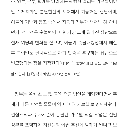
조, 언론, 군부, 학계를 망라하는 광범한 엘리트 카르텔이야
말로 체제화된 분단현실의 토대에서 기능해온 집단이며,
이들의 기반과 동조 속에서 지금의 정부가 태어난 것 아니
던가. 백낙청은 촛불혁명 이후 가장 크게 달라진 집단으로
현재 여당의 변화를 짚으며, 이들이 촛불대항쟁에서 패한
후 그야말로 필사적으로 자기 잇속을 추구하는 집단으로
변모했다는 점을 지적한다
(백낙청 「2023년에 할 일들: 살던 대로
.
살지 맙시다」, 『창작과비평』 2023년 봄호, 18면)
정부는 올해 초 노동, 교육, 연금 방안을 개혁한다면서 주
제가 다른 사안을 줄줄이 엮어 ‘이권 카르텔’로 명명해왔다.
검찰조직과 수사기관이 동원된 카르텔 척결 작업은 전임
정부를 포함하여 자신들의 이권 추진에 방해가 된다고 보