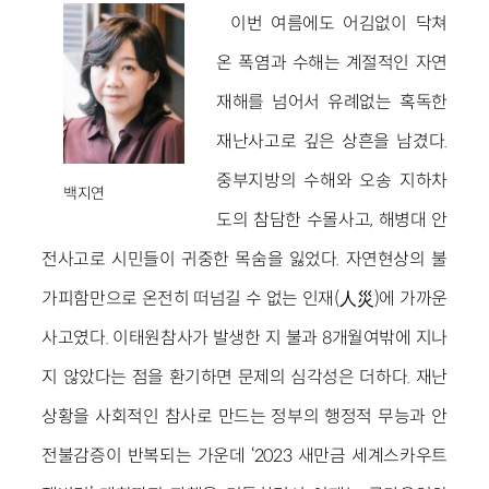
이번 여름에도 어김없이 닥쳐
온 폭염과 수해는 계절적인 자연
재해를 넘어서 유례없는 혹독한
재난사고로 깊은 상흔을 남겼다.
중부지방의 수해와 오송 지하차
백지연
도의 참담한 수몰사고, 해병대 안
전사고로 시민들이 귀중한 목숨을 잃었다. 자연현상의 불
가피함만으로 온전히 떠넘길 수 없는 인재(人災)에 가까운
사고였다. 이태원참사가 발생한 지 불과 8개월여밖에 지나
지 않았다는 점을 환기하면 문제의 심각성은 더하다. 재난
상황을 사회적인 참사로 만드는 정부의 행정적 무능과 안
전불감증이 반복되는 가운데 ‘2023 새만금 세계스카우트