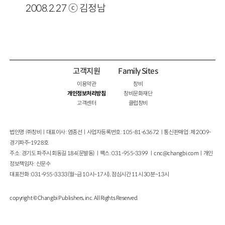
2008.2.27 ⓒ 김정남
고객지원
Family Sites
이용약관
창비
개인정보처리방침
창비문화재단
고객센터
클럽창비
법인명 : ㈜창비ㅣ대표이사 : 염종선ㅣ사업자등록번호 : 105-81-63672ㅣ통신판매업 : 제 2009-
경기파주-1928호
주소 : 경기도 파주시 회동길 184(문발동)ㅣ팩스 : 031-955-3399 ㅣ
cnc@changbi.com
ㅣ개인
정보책임자 : 신문수
대표전화 : 031-955-3333(월~금 10시~17시), 점심시간 11시 30분~13시
copyright © Changbi Publishers, inc. All Rights Reserved.