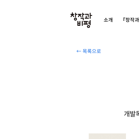
소개
『창작과
← 목록으로
개발독