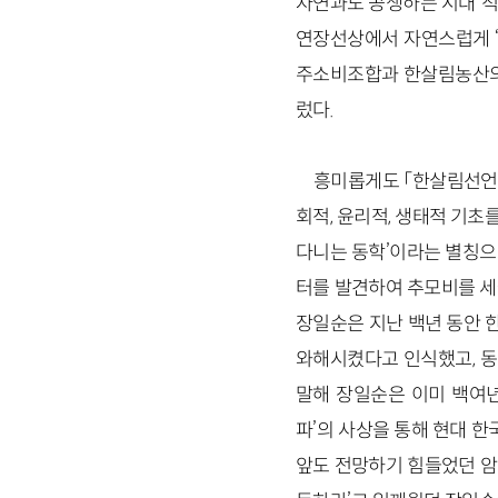
자연과도 공생하는 시대”적
연장선상에서 자연스럽게 
주소비조합과 한살림농산의 
렀다.
흥미롭게도 「한살림선언」
회적, 윤리적, 생태적 기초
다니는 동학’이라는 별칭으
터를 발견하여 추모비를 세웠
장일순은 지난 백년 동안 
와해시켰다고 인식했고, 동
말해 장일순은 이미 백여년
파’의 사상을 통해 현대 한
앞도 전망하기 힘들었던 암