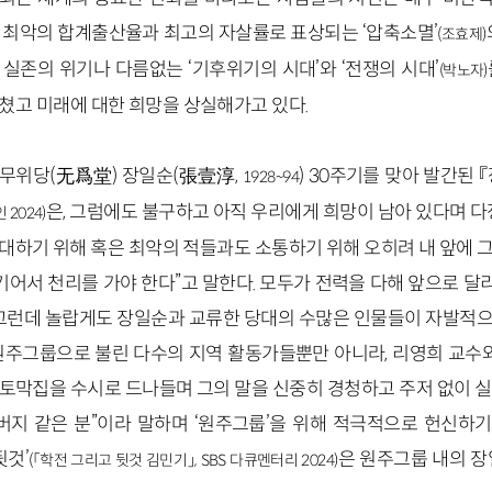
 최악의 합계출산율과 최고의 자살률로 표상되는 ‘압축소멸’
(조효제)
 실존의 위기나 다름없는 ‘기후위기의 시대’와 ‘전쟁의 시대’
(박노자)
쳤고 미래에 대한 희망을 상실해가고 있다.
무위당(无爲堂) 장일순(張壹淳,
) 30주기를 맞아 발간된 
1928~94
은, 그럼에도 불구하고 아직 우리에게 희망이 남아 있다며 다
 2024)
대하기 위해 혹은 최악의 적들과도 소통하기 위해 오히려 내 앞에 
 기어서 천리를 가야 한다”고 말한다. 모두가 전력을 다해 앞으로 
그런데 놀랍게도 장일순과 교류한 당대의 수많은 인물들이 자발적
소위 원주그룹으로 불린 다수의 지역 활동가들뿐만 아니라, 리영희 교수
토막집을 수시로 드나들며 그의 말을 신중히 경청하고 주저 없이 실천
버지 같은 분”이라 말하며 ‘원주그룹’을 위해 적극적으로 헌신하기도
뒷것’
은 원주그룹 내의 장
(「학전 그리고 뒷것 김민기」, SBS 다큐멘터리 2024)