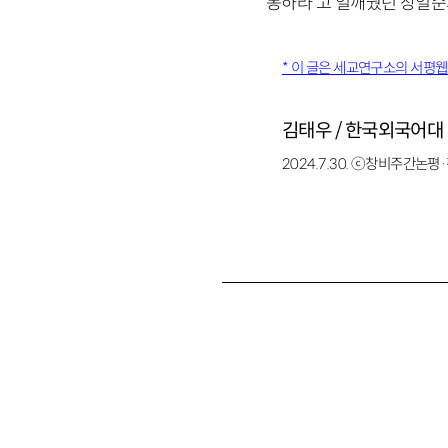
동하라’고 일깨웠던 장일순
* 이 글은 세교연구소의 서평
김태우 / 한국외국어대
2024.7.30.
ⓒ창비주간논평·