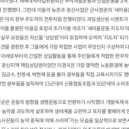
미했다. 재해대책사업위원회는 부락개발운동과 신협운동을 3개 도, 
서 진행했다. 그런데 이들의 농촌과 광산사업은 군사정권의 ‘새마을
은 마치 정부 주도하의 전투처럼 진행되었다. 과잉생산된 시멘트가
 이를 활용한 마을길 포장과 초가지붕 개조가 ‘새마을운동 지도자’
실무 요원들은 자신을 ‘상담원’이라 호칭하며 오히려 ‘지도자’ 되
의견을 경청한 후 그들에게 가장 적합한 사업이 무엇인지 구상하여 
 아래로부터의 긴밀한 상담활동을 통해 주민들에게 적합한 한우작
. 광산지역 책임상담원이었던 이경국은 가장 열악한 노동환경에 놓
 김금수, 천영세, 박현채 등을 불러 광부들을 직접 교육시키기도 했
 탄전 광부들을 설득하여 15군데의 신용협동조합과 50군데의 소비조
일순은 운동의 방향을 생명운동으로 전환하기 시작했다. 개발독재국
 농약을 과도하게 살포하며 생태계를 교란하고 토지를 황폐하게 만
농사꾼들이 농약 중독에 의해 쓰러져”가는 모습을 일상적으로 보면서