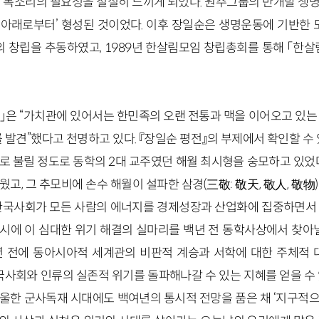
 목소리의 필요성을 절실히 느끼게 되었다. 원주그룹의 반개발 생
‘아래로부터’ 형성된 것이었다. 이후 장일순은 생명운동에 기반한
창립을 추동하였고, 1989년 한살림모임 창립총회를 통해 「한
은 “가치관에 있어서는 한민족의 오랜 전통과 맥을 이어오고 있는
를 발견”했다고 천명하고 있다. 『장일순 평전』의 부제에서 확인할 수 
로 불릴 정도로 동학의 2대 교주였던 해월 최시형을 숭모하고 있었다
고, 그 추모비에 손수 해월이 설파한 삼경(三敬: 敬天, 敬人, 敬物
한국사회가 모든 사람의 에너지를 경제성장과 산업화에 집중하면서
시에 이 심대한 위기 해결의 실마리를 백년 전 동학사상에서 찾아낼
 전에 동아시아적 세계관의 비판적 계승과 서학에 대한 주체적 
국사회와 인류의 실존적 위기를 돌파해나갈 수 있는 지혜를 얻을 수
울한 군사독재 시대에도 백여년의 통시적 전망을 품은 채 ‘지구적