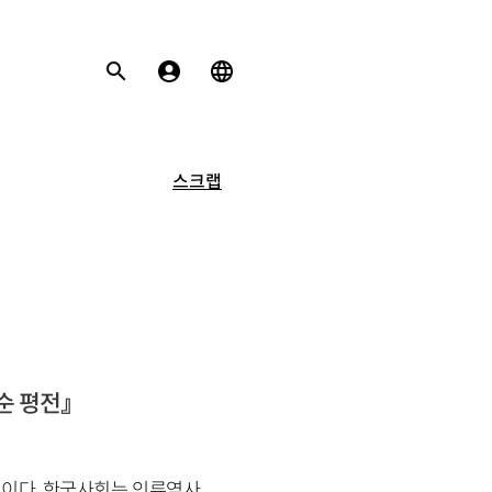
스크랩
순 평전』
적이다. 한국사회는 인류역사