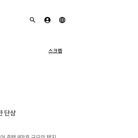
스크랩
한 단상
어 주택 8만호 규모의 택지