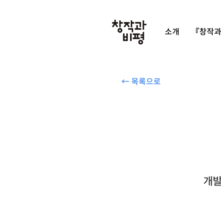
소개
『창작과
← 목록으로
개발