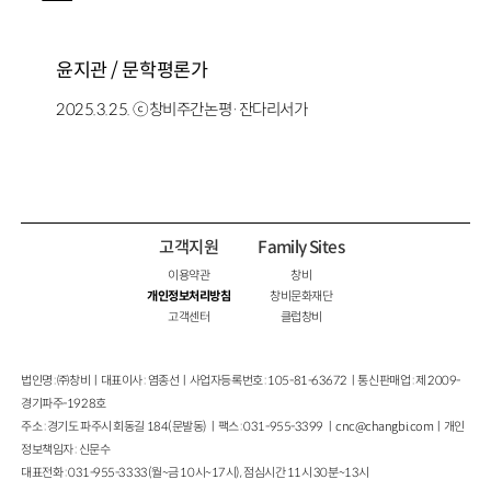
윤지관 /
문학평론가
2025.3.25. ⓒ창비주간논평·잔다리서가
고객지원
Family Sites
이용약관
창비
개인정보처리방침
창비문화재단
고객센터
클럽창비
법인명 : ㈜창비ㅣ대표이사 : 염종선ㅣ사업자등록번호 : 105-81-63672ㅣ통신판매업 : 제 2009-
경기파주-1928호
주소 : 경기도 파주시 회동길 184(문발동)ㅣ팩스 : 031-955-3399 ㅣ
cnc@changbi.com
ㅣ개인
정보책임자 : 신문수
대표전화 : 031-955-3333(월~금 10시~17시), 점심시간 11시 30분~13시