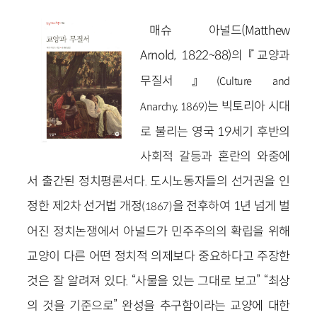
매슈 아널드(Matthew
Arnold, 1822~88)
의 『
교양과
무질서』
(Culture and
는 빅토리아 시대
Anarchy,
1869)
로 불리는 영국 19세기 후반의
사회적 갈등과 혼란의 와중에
서 출간된 정치평론서다. 도시노동자들의 선거권을 인
정한 제2차 선거법 개정
을 전후하여 1년 넘게 벌
(1867)
어진 정치논쟁에서 아널드가 민주주의의 확립을 위해
교양이 다른 어떤 정치적 의제보다 중요하다고 주장한
것은 잘 알려져 있다. “사물을 있는 그대로 보고” “최상
의 것을 기준으로” 완성을 추구함이라는 교양에 대한