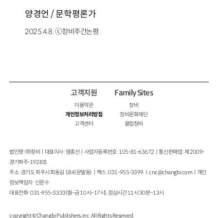
양경언 / 문학평론가
2025.4.8. ⓒ창비주간논평
고객지원
Family Sites
이용약관
창비
개인정보처리방침
창비문화재단
고객센터
클럽창비
법인명 : ㈜창비ㅣ대표이사 : 염종선ㅣ사업자등록번호 : 105-81-63672ㅣ통신판매업 : 제 2009-
경기파주-1928호
주소 : 경기도 파주시 회동길 184(문발동)ㅣ팩스 : 031-955-3399 ㅣ
cnc@changbi.com
ㅣ개인
정보책임자 : 신문수
대표전화 : 031-955-3333(월~금 10시~17시), 점심시간 11시 30분~13시
copyright © Changbi Publishers, inc. All Rights Reserved.