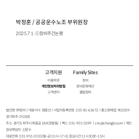
박정훈 / 공공운수노조 부위원장
2025.7.1. ⓒ창비주간논평
고객지원
Family Sites
이용약관
창비
개인정보처리방침
창비문화재단
고객센터
클럽창비
법인명 : ㈜창비ㅣ대표이사 : 염종선ㅣ사업자등록번호 : 105-81-63672ㅣ통신판매업 : 제 2009-
경기파주-1928호
주소 : 경기도 파주시 회동길 184(문발동)ㅣ팩스 : 031-955-3399 ㅣ
cnc@changbi.com
ㅣ개인
정보책임자 : 신문수
대표전화 : 031-955-3333(월~금 10시~17시), 점심시간 11시 30분~13시