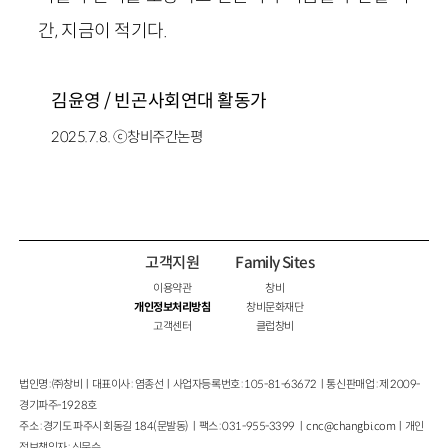
간, 지금이 적기다.
김윤영 /
빈곤사회연대 활동가
2025.7.8. ⓒ창비주간논평
고객지원
Family Sites
이용약관
창비
개인정보처리방침
창비문화재단
고객센터
클럽창비
법인명 : ㈜창비ㅣ대표이사 : 염종선ㅣ사업자등록번호 : 105-81-63672ㅣ통신판매업 : 제 2009-
경기파주-1928호
주소 : 경기도 파주시 회동길 184(문발동)ㅣ팩스 : 031-955-3399 ㅣ
cnc@changbi.com
ㅣ개인
정보책임자 : 신문수