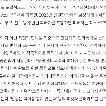
첫 공식통계 나왔다…지난해 친밀관계 살인·치사로 219명 검거」, 여성신문 2025.12.3
태를 포괄적으로 파악하기에 부족하다. 한국여성의전화에서 언
보고서에 따르면, 2025년 친밀한 관계의 남성에게 살해
(2026)
녀
·
부모
·
친구 등 주변인 피해자를 포함하면 피해자는 최소 673
동의’가 아닌 폭행과 협박을 기준으로 판단되고, 젠더폭력을 논의
피해자의 반항이 불가능하거나 현저히 곤란한 수준’으로 엄격하게 
가 아니었음에도 왜 적극적으로 폭력에서 벗어나려고 시도하거나 
 끊임없이 시달린다. 그렇게 젠더폭력과 피해에 관한 해석을 
을 지지층 확보를 위한 동력으로 삼으며 백래시가 거세진 가운
환류해야 할 대학에서조차 페미니즘은 쉽게 이야기할 수 없는 주제
는 빈번해졌다. 이번 강남역 여성살해사건 추모행동은 이전에
추모행사를 이어온 장소를 반페미니즘 단체가 집회 신고에서 선점
 죽는다’ ‘남성은 더이상 참지 않는다’ 등의 피켓과 플래카드를 걸