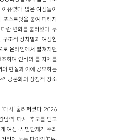
 이유였다. 많은 여성들이
근에 포스트잇을 붙여 피해자
커다란 변화를 불러왔다. 무
, 구조적 성차별과 여성혐
심으로 온라인에서 펼쳐지던
강조하며 인식의 틀 자체를
폭력의 현실과 이에 공모하는
력 공론화의 상징적 장소
다시’ 울려퍼졌다. 2026
강남역! 다시! 추모를 딛고
7개 여성·시민단체가 주최
거리에 눕는 다이인(Die-