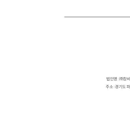
법인명 : ㈜창비
주소 : 경기도 파