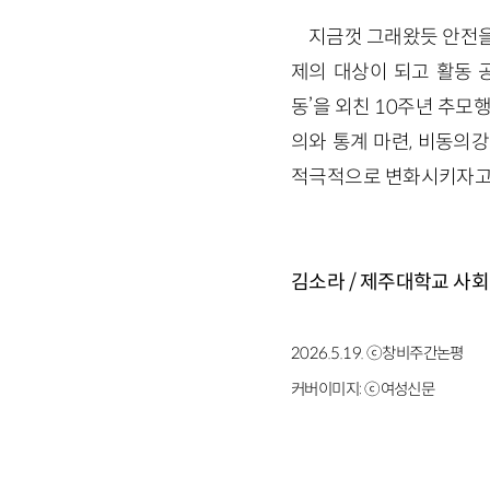
지금껏 그래왔듯 안전을
제의 대상이 되고 활동 
동’을 외친 10주년 추
의와 통계 마련, 비동의
적극적으로 변화시키자고 거
김소라 / 제주대학교 사
2026.5.19. ⓒ창비주간논평
커버이미지:
ⓒ여성신문