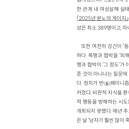
(「‘친밀한 관계’ 
한 관계 내 여성살해 실
「2025년 분노의 게이지」
성은 최소 389명이고, 자
또한 여전히 강간이 ‘
하다. 폭행과 협박을 ‘
행과 협박이 ‘그 정도’
준 것이 아니냐는 질문에
다. 정치가 반
페미니즘
(反)
커졌다. 비판적 지식을 
적 행동을 방해하는 시도
개최되지 못했다. 매년 
은 날 ‘남자가 훨씬 많이