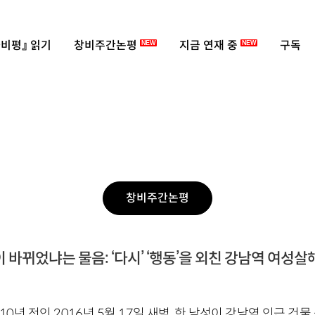
비평』 읽기
창비주간논평
지금 연재 중
구독
NEW
NEW
창비주간논평
 바뀌었냐는 물음: ‘다시’ ‘행동’을 외친 강남역 여성
10년 전인 2016년 5월 17일 새벽, 한 남성이 강남역 인근 