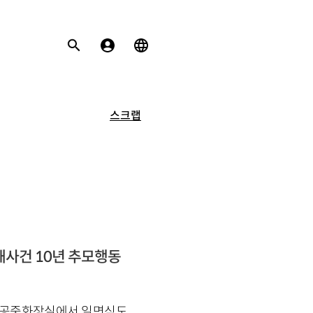
스크랩
살해사건 10년 추모행동
건물 공중화장실에서 일면식도