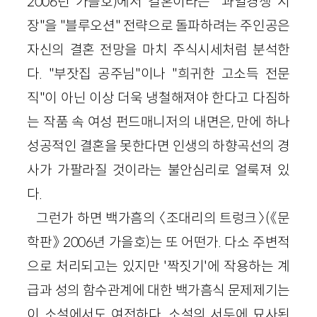
2006년 가을호)에서 결혼이라는 "과열경쟁 시
장"을 "블루오션" 전략으로 돌파하려는 주인공은
자신의 결혼 전망을 마치 주식시세처럼 분석한
다. "부잣집 공주님"이나 "희귀한 고소득 전문
직"이 아닌 이상 더욱 냉철해져야 한다고 다짐하
는 작품 속 여성 펀드매니저의 내면은, 만에 하나
성공적인 결혼을 못한다면 인생의 하향곡선의 경
사가 가팔라질 것이라는 불안심리로 얼룩져 있
다.
그런가 하면 백가흠의 〈조대리의 트렁크〉(《문
학판》 2006년 가을호)는 또 어떤가. 다소 주변적
으로 처리되고는 있지만 '짝짓기'에 작용하는 계
급과 성의 함수관계에 대한 백가흠식 문제제기는
이 소설에서도 여전하다. 소설의 서두에 묘사된