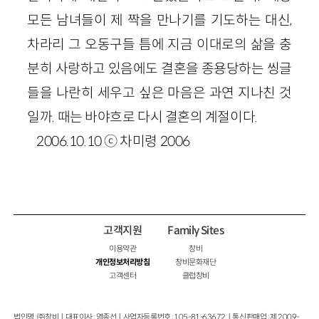
모든 남녀들이 제 짝을 만나기를 기도하는 대신,
차라리 그 오동구들 틈에 지금 이대로의 삶을 충
분히 사랑하고 있음에도 결혼을 종용당하는 씽글
들을 나란히 세우고 싶은 마음은 과연 지나친 것
일까. 때는 바야흐로 다시 결혼의 계절이다.
2006.10.10 ⓒ 차미령 2006
고객지원
Family Sites
이용약관
창비
개인정보처리방침
창비문화재단
고객센터
클럽창비
법인명 : ㈜창비ㅣ대표이사 : 염종선ㅣ사업자등록번호 : 105-81-63672ㅣ통신판매업 : 제 2009-