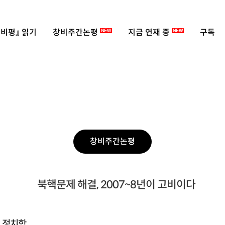
비평』 읽기
창비주간논평
지금 연재 중
구독
NEW
NEW
창비주간논평
북핵문제 해결, 2007~8년이 고비이다
, 정치학