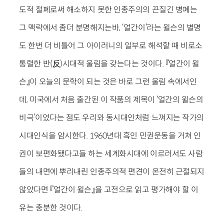
도적 철폐로써 해소하지 못한 인종주의의 끈질긴 병폐는
그 맥락에서 좀더 분명해지는바, ‘얼간이’라는 윌슨의 별명
도 한번 더 비틀어 그 아이러니의 일부로 해석할 때 비로소
통렬한 반(反)시대적 울림을 갖는다는 것이다. 『얼간이 윌
슨』이 오늘의 문학이 되는 것은 바로 그런 울림 속에서인
데, 미국에서 처음 출간된 이 작품의 제목이 ‘얼간의 윌슨의
비극’이었다는 점도 우리와 동시대인처럼 느껴지는 작가의
시대인식을 암시한다. 1960년대 흑인 민권운동을 거쳐 인
권이 보편화됐다고들 하는 세계화시대에 이르러서도 사람
들의 내면에 뿌리내린 인종주의적 편견이 온전히 근절되지
않았다면 『얼간이 윌슨』을 고전으로 읽고 평가해야 할 이
유는 충분한 것이다.