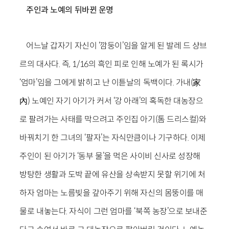
주인과 노예의 뒤바뀐 운명
어느날 갑자기 자신이 ‘깜둥이’임을 알게 된 발레 드 샹브
르의 대사다. 즉, 1/16의 흑인 피로 인해 노예가 된 록시가
‘엄마’임을 그에게 밝히고 난 이튿날의 독백이다. 가내(家
內) 노예인 자기 아기가 커서 ‘강 아래’의 혹독한 대농장으
로 팔려가는 사태를 막으려고 주인집 아기(톰 드리스컬)와
바꿔치기 한 그녀의 ‘팔자’는 자식만큼이나 기구하다. 이제
주인이 된 아기가 ‘동부 물’을 먹은 사이비 신사로 성장해
방탕한 생활과 도박 끝에 유산을 상속받지 못할 위기에 처
하자 엄마는 노름빚을 갚아주기 위해 자신의 몸뚱이를 매
물로 내놓는다. 자식이 그런 엄마를 ‘북쪽 농장’으로 보내준