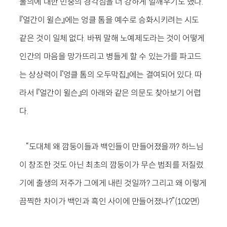
불의에 대한 민중의 경각심을 더 강하게 일깨우기도 했다.
『얼간이 윌슨』에는 엉클 톰을 예수로 승화시키려는 시도
같은 것이 일체 없다. 바꿔 말해 노예제도라는 것이 어떻게
인간의 마음을 망가뜨리고 병들게 할 수 있는가를 파고드
는 상상력이 『엉클 톰의 오두막집』에는 결여되어 있다. 따
라서 『얼간이 윌슨』의 아래와 같은 의문도 찾아보기 어렵
다.
“도대체 왜 깜둥이들과 백인들이 만들어졌을까? 하느님
이 창조한 것도 아닌 최초의 깜둥이가 무슨 범죄를 저질렀
기에 출생의 저주가 그에게 내린 것일까? 그리고 왜 이렇게
끔찍한 차이가 백인과 흑인 사이에 만들어졌나?”(102면)