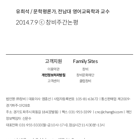
유희석 / 문학평론가, 전남대 영어교육학과 교수
2014.7.9 ⓒ 창비주간논평
고객지원
Family Sites
이용약관
창비
개인정보처리방침
창비문화재단
고객센터
클럽창비
법인명 : ㈜창비ㅣ대표이사 : 염종선ㅣ사업자등록번호 : 105-81-63672ㅣ통신판매업 : 제 2009-
경기파주-1928호
주소 : 경기도 파주시 회동길 184(문발동)ㅣ팩스 : 031-955-3399 ㅣ
cnc@changbi.com
ㅣ개인
정보책임자 : 신문수
대표전화 : 031-955-3333(월~금 10시~17시), 점심시간 11시 30분~13시