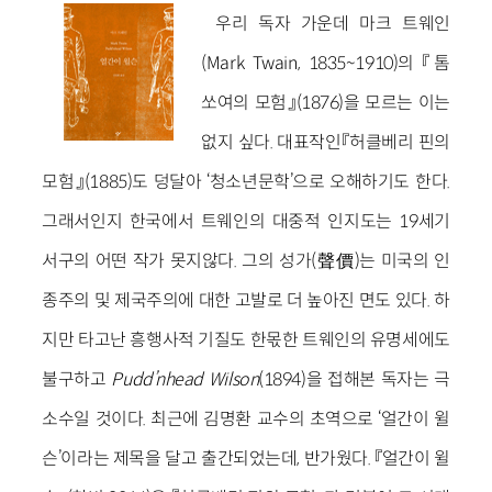
우리 독자 가운데 마크 트웨인
(Mark Twain, 1835~1910)의 『톰
쏘여의 모험』(1876)을 모르는 이는
없지 싶다. 대표작인『허클베리 핀의
모험』(1885)도 덩달아 ‘청소년문학’으로 오해하기도 한다.
그래서인지 한국에서 트웨인의 대중적 인지도는 19세기
서구의 어떤 작가 못지않다. 그의 성가(聲價)는 미국의 인
종주의 및 제국주의에 대한 고발로 더 높아진 면도 있다. 하
지만 타고난 흥행사적 기질도 한몫한 트웨인의 유명세에도
불구하고
Pudd’nhead Wilson
(1894)을 접해본 독자는 극
소수일 것이다. 최근에 김명환 교수의 초역으로 ‘얼간이 윌
슨’이라는 제목을 달고 출간되었는데, 반가웠다. 『얼간이 윌