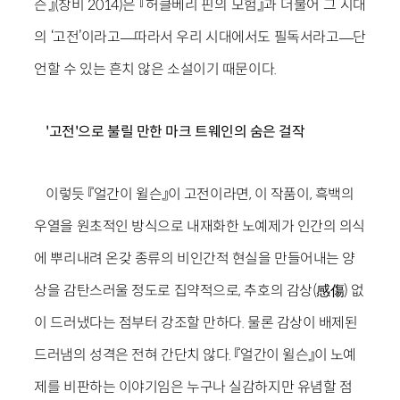
슨』(창비 2014)은 『허클베리 핀의 모험』과 더불어 그 시대
의 ‘고전’이라고―따라서 우리 시대에서도 필독서라고―단
언할 수 있는 흔치 않은 소설이기 때문이다.
'고전'으로 불릴 만한 마크 트웨인의 숨은 걸작
이렇듯 『얼간이 윌슨』이 고전이라면, 이 작품이, 흑백의
우열을 원초적인 방식으로 내재화한 노예제가 인간의 의식
에 뿌리내려 온갖 종류의 비인간적 현실을 만들어내는 양
상을 감탄스러울 정도로 집약적으로, 추호의 감상(感傷) 없
이 드러냈다는 점부터 강조할 만하다. 물론 감상이 배제된
드러냄의 성격은 전혀 간단치 않다. 『얼간이 윌슨』이 노예
제를 비판하는 이야기임은 누구나 실감하지만 유념할 점