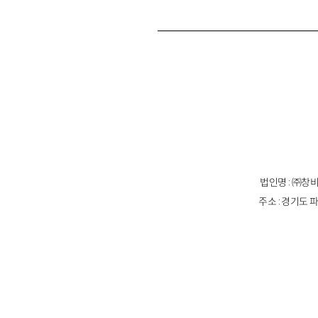
법인명 : ㈜창비
주소 : 경기도 파