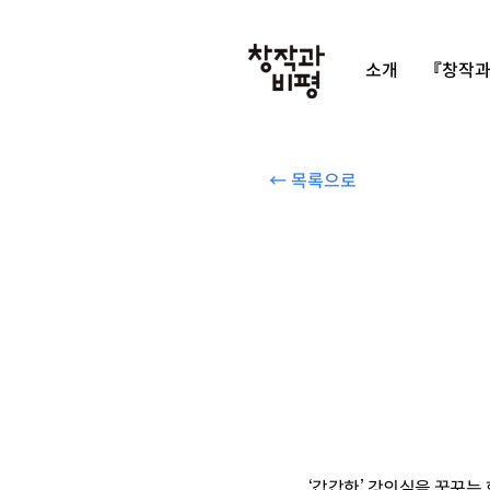
소개
『창작과
← 목록으로
‘갑갑한’ 강의실을 꿈꾸는