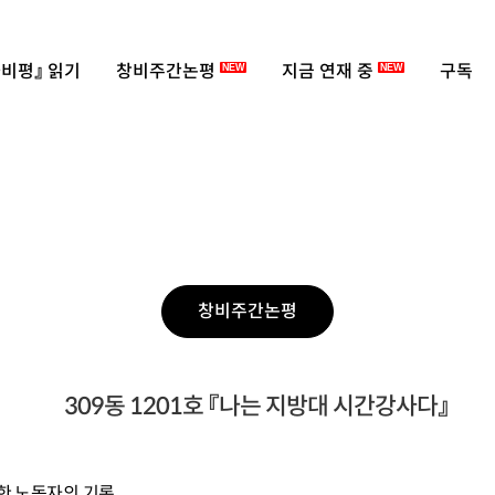
비평』 읽기
창비주간논평
지금 연재 중
구독
NEW
NEW
창비주간논평
309동 1201호 『나는 지방대 시간강사다』
 한 노동자의 기록