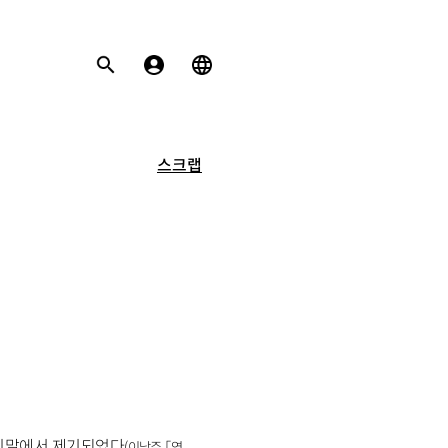
스크랩
머리말에서 제기되었다
(
이남주 「역