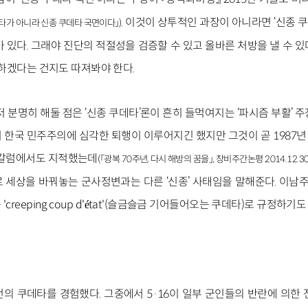
. 이것이 상투적인 과장이 아니라면 ‘신종
타가 아니라 신종 쿠데타 국면이다」
)
 있다. 그래야 진단의 적절성을 검증할 수 있고 올바른 처방을 낼 수 
하겠다는 건지도 따져봐야 한다.
저 분명히 해둘 점은 ‘신종 쿠데타’론이 흔히 들먹여지는 ‘파시즘 부활’ 
 한국 민주주의에 심각한 퇴행이 이루어지긴 했지만 그것이 곧 1987
년칼럼에서도 지적했는데
(「광복 70주년, 다시 해방의 꿈을」, 창비주간논평 2014.12.30
 세상을 바꿔놓는 군사정변과는 다른 ‘신종’ 사태임을 말해준다. 이남주 
reeping coup d'état'(슬금슬금 기어들어오는 쿠데타)로 규정하기도
의 쿠데타를 경험했다. 그중에서 5·16이 일부 군인들의 반란에 의한 