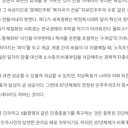
 정변의 화끈한 효과를 못 거두는 것이 신종 쿠데타의 또다른 특징이
 그 속성이므로 ‘경제민주화’ ‘복지국가 건설’ ‘자유민주주의 수호’ 같은
 만들어내지 못한다. 게다가 세계경제는 박정희시대와 달리 혁신과 
가 체질화된 사회로는 한국경제의 추락을 막기가 어려워진다. 돌파구가
‘종북좌파’ 낙인을 아무한테나 찍어줄 권한을 포함하는 ‘수퍼갑’의 지
작아지는 ‘파이’를 두고 계급·계층 간의 싸움이 더 치열해질 때, ‘소득
괜찮은 일자리 창출 대신에 소수층의 비용부담을 삭감해주는 경제적 자충수
 과연 성공할 수 있을까 의심할 수 있지만, 지상목표가 나라야 어찌 되
목표의 달성이 곧 성공이다. 그런데 87년체제의 한정된 민주주의조차 항
데타라도 하려는 것이다.
을 간과하고 6월항쟁과 같은 민중총궐기를 촉구하는 것은 잘못된 진단에
민주시민의 당연한 권리요 때로 의무이기도 하지만, 87년체제가 비록