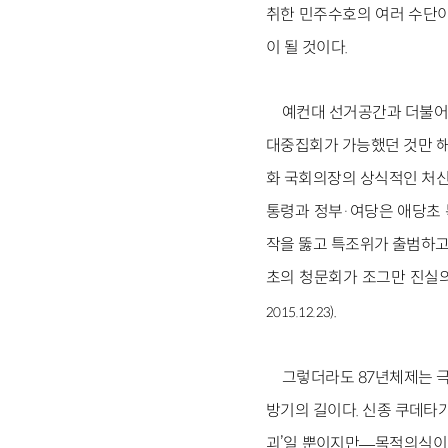
취한 민주수호의 여러 수단이
이 될 것이다.
예컨대 선거공간과 더불어 
대중집회가 가능했던 것만 해
화 국회의장의 상식적인 처신
통령과 정부·여당은 애당초 
작을 뚫고 특조위가 출범하고
초의 청문회가 조그만 진실의
.
2015.12.23)
그렇더라도 87년체제는 극
방기의 길이다. 신종 쿠데타
괴’일 뿐이지만―목적의식이 