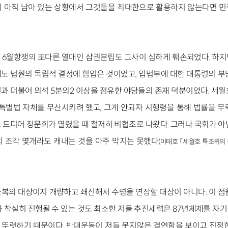
 아직 남아 있는 상황에서 그것들을 최대한으로 활용하지 않는다면 
6월항쟁의 또다른 열매인 삼권분립도 그사이 심하게 훼손되었다. 하지만
도 법원의 독립적 결정에 힘입은 것이었고, 입법부에 대한 대통령의 부
과 더불어 의석 5분의2 이상을 점유한 야당들의 존재 덕분이었다. 세월
특별법 자체를 무산시키려 했고, 그게 안되자 시행령을 통해 법률을 무
 드디어 청문회가 열렸을 때 철저히 비협조로 나왔다. 그러나 국회가 아
 조각 몇개라도 캐내는 것을 아주 막지는 못했다
(이태호 「세월호 특조위의 
복의 대상이지 개량하고 쇄신해서 수명을 연장할 대상이 아니다. 이 점
가 착실히 진행될 수 있는 것도 최소한 저들 추진세력은 87년체제를 자
뚜렷하기 때문이다. 반대운동이 저들 못지않은 결연함을 보이고 진정