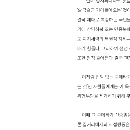
그런데 성사되더라도 옛날
‘슬금슬금 기어들어오는’ 것이
결국 제대로 복종하는 국민을
기에 상명하복 또는 면종복배
도 지지세력의 특권적 지위―
내기 힘들다. 그리하여 점점 
또한 점점 줄어든다. 결국 
이처럼 전망 없는 쿠데타가
는 것’인 사람들에게는 이 
위험부담을 제거하기 위해 쿠
이때 그 쿠데타가 신종임
론 길거리에서의 직접행동은 