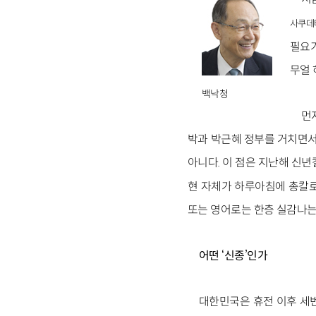
사쿠데
필요가
무얼 
백낙청
먼
박과 박근혜 정부를 거치면서
아니다. 이 점은 지난해 신
현 자체가 하루아침에 총칼로
또는 영어로는 한층 실감나는 'c
어떤 ‘신종’인가
대한민국은 휴전 이후 세번