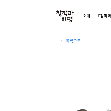
소개
『창작과
← 목록으로
지