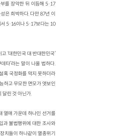
부를 장악한 뒤 이듬해 5·17
성은 희박하다. 다만 87년 이
·16이나 5·17보다는 10
고 ‘대한민국 대 반대한민국’
데타’라는 말이 나올 법하다.
 설혹 국정화를 막지 못하더라
 무능하고 무모한 면모가 엿보인
 달린 것 아닌가.
대 열매 가운데 하나인 선거를
개입과 불법행위에 대한 조사와
지 장치들이 하나같이 멸종위기