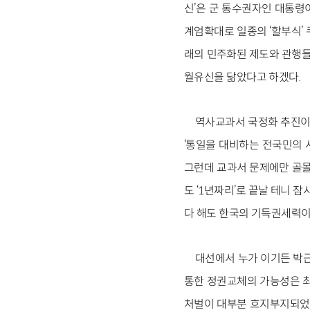
신’은 군 통수권자인 대통령이
계엄확대로 일종의 ‘할부식’ 
래의 민주화된 제도와 관행들
월유신을 닮았다고 하겠다.
역사교과서 국정화 추진이
‘통일을 대비하는 전국민의 
그런데 교과서 문제에만 골몰
도 ‘1년짜리’로 끝날 테니 
다 해도 한국의 기득권세력이 
대선에서 누가 이기든 박근
통한 정권교체의 가능성은 최
처벌이 대부분 흐지부지되었고