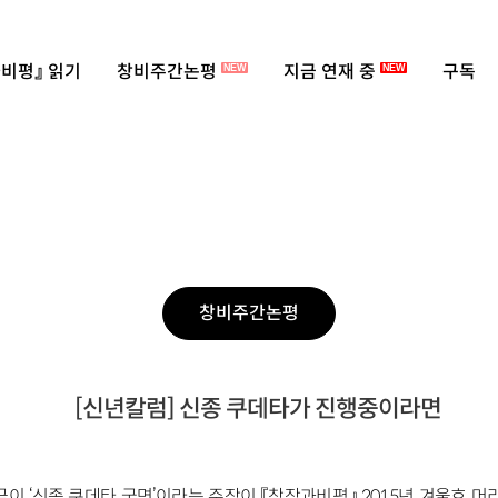
비평』 읽기
창비주간논평
지금 연재 중
구독
NEW
NEW
창비주간논평
[신년칼럼] 신종 쿠데타가 진행중이라면
금이 ‘신종 쿠데타 국면’이라는 주장이 『창작과비평』 2015년 겨울호 