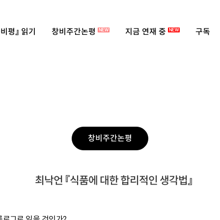
비평』 읽기
창비주간논평
지금 연재 중
구독
NEW
NEW
창비주간논평
최낙언 『식품에 대한 합리적인 생각법』
롤로그로 읽을 것인가?