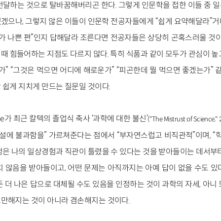
전달하는 것으로 탈바꿈해버리곤 한다. 그렇게 인문학을 접한 이들 중 
겠으나, 그렇지 않은 이들이 인문학 전공자들에게 “쉽게 요약해달라”거나,
누가 나쁜 편”인지 답해달라 조른다면 전공자들은 상당히 곤혹스러울 것이다
때 힘들어하는 지점도 다르지 않다. 특히 식품과 같이 모두가 관심이 높
가” “그것은 먹으면 어디에 해로운가” “피곤한데 뭘 먹으면 좋겠는가” 
 쉽게 지치게 만드는 질문일 것이다.
nde가 최근 칼텍의 졸업식 축사 ‘과학에 대한 불신’
("The Mistrust of Science,"
가설에 불과함을” 가르쳐준다는 점에서 “부자연스럽고 비직관적”이며, “학
정은 나의 일상경험과 직관이 틀렸을 수 있다는 것을 받아들이는 데서부터
치 않음을 받아들이고, 어떤 문제는 아직까지는 아예 답이 없을 수도 있
 더 나은 답으로 대체될 수도 있음을 인정하는 것이 과학의 자세, 아니
만해지는 것이 아니라 겸손해지는 것이다.