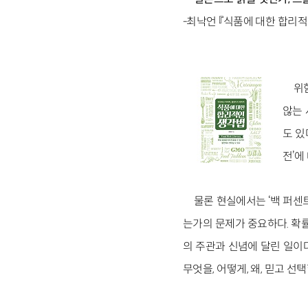
-최낙언 『식품에 대한 합리적
위
않는 
도 있
전’에
물론 현실에서는 ‘백 퍼센
는가의 문제가 중요하다. 확
의 주관과 신념에 달린 일이
무엇을, 어떻게, 왜, 믿고 선