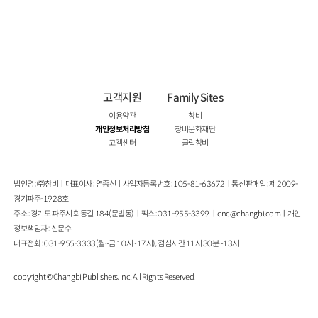
고객지원
Family Sites
이용약관
창비
개인정보처리방침
창비문화재단
고객센터
클럽창비
법인명 : ㈜창비ㅣ대표이사 : 염종선ㅣ사업자등록번호 : 105-81-63672ㅣ통신판매업 : 제 2009-
경기파주-1928호
주소 : 경기도 파주시 회동길 184(문발동)ㅣ팩스 : 031-955-3399 ㅣ
cnc@changbi.com
ㅣ개인
정보책임자 : 신문수
대표전화 : 031-955-3333(월~금 10시~17시), 점심시간 11시 30분~13시
copyright © Changbi Publishers, inc. All Rights Reserved.