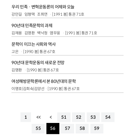
우리 민족ㆍ변혁운동론의 어제와 오늘
강만길
임형택
조희연
[1991 봄] 통권 71호
90년대 민족문학의 과제
김재용
김명환
백낙청
염무웅
[1991 봄] 통권 71호
문학이 이끄는 사회와 역사
고은
[1990 봄] 통권 67호
90년대 문학운동의 새로운 전망
김명환
[1990 봄] 통권 67호
여성해방문학론에서 본 80년대의 문학
이명호|김희숙|김양선
[1990 봄] 통권 67호
1
<<
<
51
52
53
54
55
56
57
58
59