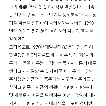
10
요의
(要義)
’라고
3
·
1
운동 직후 역설했다.
이렇
듯 선인의 인식구조는 단기적 정세분석과 중・장
기적 담론을 결합하여 동아시아를 사유한
1990
년대 이래의 필자 등의 동아시아 담론과 맥락을
같이한다.
그다음으로
1970
년대말부터
80
년대 전반기에
활발했던 제
3
세계론도 빼놓을 수 없다. 제
3
세계
론의 내용을 채우는 과정에서 동아시아론이 대두
했다고까지 말할 수 있기 때문이다. 우리가 당시
주창했던 민중적 민족주의는 서구중심주의를 성
찰하고 민족과 민중의 생활에 기반한 저항논리
및 새로운 세계관을 모색하는 이념이었으며, 제
3
세계에 대한 관심과 연대의식을 내포한 것이었