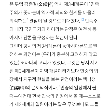
은 무렵 김종철
(金鍾哲)
역시 제
3
세계론이 “민족
주의가 뜻하는바 역사적 의의와 한계를 아울러
13
의식하는” 관점이 될 것으로 기대했다.
민족주
의 내지 국민국가의 제어라는 관점은 여전히 동
아시아 담론을 구성하는 핵심이 된다.
그런데 당시의 제
3
세계론이 동아시아론으로 발
전하는 과정에는 (우리가 충분히 고려하지 않고
있는) 또하나의 고리가 있었다. 그것은 당시 제기
된 제
3
세계론이 지역 개념이라기보다 민중의 입
장에서 지구적 현실을 보는 관점이라는 백낙청
(白樂晴)
의 문제의식이다. “민중의 입장에서 볼
때—예컨대 한국 민중의 입장에서 볼 때—스스로
가 제
3
세계의 일원이라는 말은 무엇보다도 그들