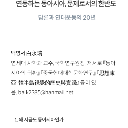
연동하는 동아시아, 문제로서의 한반도
담론과 연대운동의 20년
白永瑞
백영서
연세대 사학과 교수, 국학연구원장. 저서로 『동아
시아의 귀환』 『중국현대대학문화연구』 『思想東
亞: 韓半島視覺的歷史與實踐』 등이 있
음.
baik2385
@
hanmail.net
1. 왜 지금도 동아시아인가