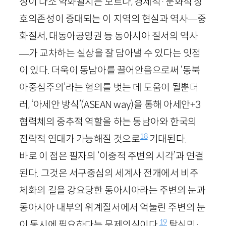
성이 다소 약화될지는 모르나, 경제적·문화적 상
호의존성이 증대되는 이 지역의 현실과 역사—중
화질서, 대동아공영권 등 동아시아 질서의 역사
—가 교차하는 실상을 잘 담아낼 수 있다는 잇점
이 있다. 더욱이 동남아를 끌어안음으로써 ‘동북
아중심주의’라는 혐의를 벗는 데 도움이 될뿐더
러, ‘아세안 방식’(
ASEAN
way
)을 통해 아세안+
3
협력체의 중추적 역할을 하는 동남아와 한국의
18
전략적 연대가 가능해질 것으로
기대된다.
바로 이 점은 필자의 ‘이중적 주변의 시각’과 연결
된다. 그것은 서구중심의 세계사 전개에서 비주
체화의 길을 강요당한 동아시아라는 주변의 눈과
동아시아 내부의 위계질서에서 억눌린 주변의 눈
19
이 동시에 필요하다는 문제의식이다.
탈식민·