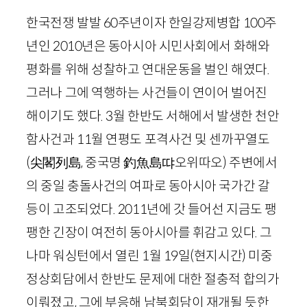
한국전쟁 발발
60
주년이자 한일강제병합
100
주
년인
2010
년은 동아시아 시민사회에서 화해와
평화를 위해 성찰하고 연대운동을 벌인 해였다.
그러나 그에 역행하는 사건들이 연이어 벌어진
해이기도 했다.
3
월 한반도 서해에서 발생한 천안
함사건과
11
월 연평도 포격사건 및 센까꾸열도
(尖閣列島, 중국명 釣魚島
땨
오위따오)
주변에서
의 중일 충돌사건의 여파로 동아시아 국가간 갈
등이 고조되었다.
2011
년에 갓 들어선 지금도 팽
팽한 긴장이 여전히 동아시아를 휘감고 있다. 그
나마 워싱턴에서 열린
1
월
19
일
(현지시간)
미중
정상회담에서 한반도 문제에 대한 절충적 합의가
이뤄졌고, 그에 부응해 남북회담이 재개될 듯한