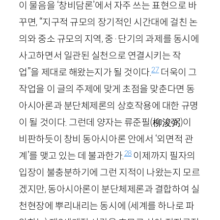
이 물음을 ‘창비담론’에서 자주 쓰는 표현으로 바
꾸면, “지구적 규모의 장기적인 시간대에 걸친 논
의와 중소 규모의 지역, 중·단기의 과제를 동시에
사고하면서 일관된 실천으로 연결시키는 작
27
업”을 제대로 해왔는지가 될 것이다.
더욱이 그
작업을 이 글의 주제에 맞게 초점을 맞춘다면 동
아시아론과 분단체제론의 상호작용에 대한 규명
이 될 것이다. 그런데 양자는 류준필
(柳浚弼)
이
비판하듯이 창비 동아시아론 안에서 ‘외면적 관
28
계’를 맺고 있는 데 불과한가.
이제까지 필자의
입장이 불충분하기에 그런 지적이 나왔는지 모르
겠지만, 동아시아론이 분단체제론과 결합하여 실
천현장에 뿌리내리는 동시에 (세계를 하나로 파