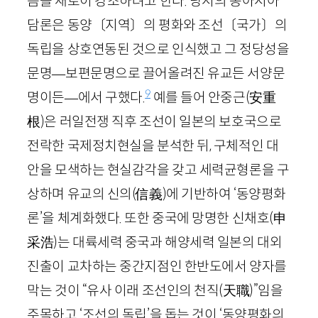
음을 새로이 강조하려고 한다. 당시의 동아시아
담론은 동양〔지역〕의 평화와 조선〔국가〕의
독립을 상호연동된 것으로 인식했고 그 정당성을
문명—보편문명으로 끌어올려진 유교든 서양문
9
명이든—에서 구했다.
예를 들어 안중근
(安重
根)
은 러일전쟁 직후 조선이 일본의 보호국으로
전락한 국제정치현실을 분석한 뒤, 구체적인 대
안을 모색하는 현실감각을 갖고 세력균형론을 구
상하며 유교의 신의
(信義)
에 기반하여 ‘동양평화
론’을 체계화했다. 또한 중국에 망명한 신채호
(申
采浩)
는 대륙세력 중국과 해양세력 일본의 대외
진출이 교차하는 중간지점인 한반도에서 양자를
막는 것이 “유사 이래 조선인의 천직
(天職)
”임을
주목하고 ‘조선의 독립’을 돕는 것이 ‘동양평화의