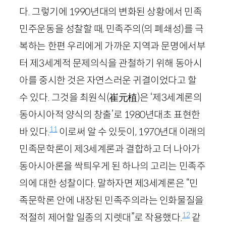
다. 그렇기에
1990
년대의 변화된 상황에서 민족
민주운동을 성찰할 때, 민족주의(의 폐쇄성)를 극
복하는 한편 우리에게 가까운 지역과 문명에서부
터 제
3
세계적 문제의식을 관철하기 위해 동아시
아를 중시한 것은 자연스러운 귀결이었다고 할
수 있다. 그것을 최원식
(崔元植)
은 ‘제
3
세계론의
동아시아적 양식의 창출’로
1980
년대초 표현한
11
바 있다.
이로써 알 수 있듯이,
1970
년대 이래의
민족문학론이 제
3
세계론과 결합하고 더 나아가
동아시아론을 싹틔우게 된 하나의 고리는 민족주
의에 대한 성찰이다. 말하자면 제
3
세계론은 “민
족문학론 안에 내장된 민족주의라는 인화물질을
12
적절히 제어할 일종의 지렛대”로 작용했다.
같