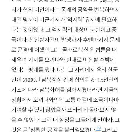
리가 현외 이전이라는 종래의 공약을 번복하면서
내건 명분이 미군기지가 ‘억지력’ 유지에 필요하
다는 것이었다. 그 억지력의 대상이 북한이고 중
국이다. 천안함사건이 발생하자 후뗀마기지 문제
로 곤경에 처했던 그는 곧바로 북한 위협론을 내
세우며 기지를 오끼나와 현내로 이전할 수밖에
없다는 핑계를 댔다. 나는 그 자리에서 우리 한국
인이
2000
년 남북정상 간에 합의된
6
·
15
선언의
기조에 따라 남북화해를 심화시켰더라면 지금의
상황에서 오끼나와인의 고통 해결에 조금이나마
기여할 수 있지 않았을까 쓰라리게 돌아보지 않
을 수 없었다. 그런 내 심정을 그들에게 전하자, 그
29
것은 곧 ‘침통한’ 공감을 불러일으켰다.
그리고