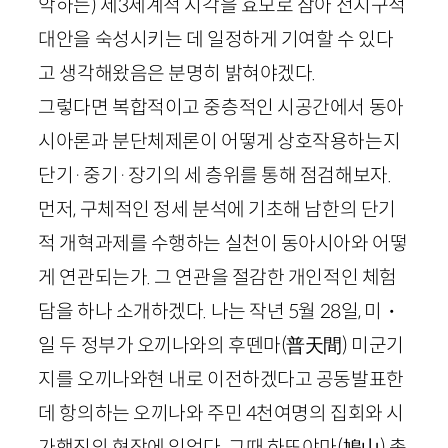
악하는) 제
3
세계적 시각을 효모로 삼아 전지구적
대안을 숙성시키는 데 일정하게 기여할 수 있다
고 생각해왔음은 분명히 밝혀야겠다.
그렇다면 복합적이고 중층적인 시공간에서 동아
시아론과 분단체제론이 어떻게 상호작용하는지
단기·중기·장기의 세 층위를 통해 점검해보자.
먼저, 구체적인 정세 분석에 기초해 남한의 단기
적 개혁과제를 수행하는 실천이 동아시아와 어떻
게 연관되는가. 그 연관을 절감한 개인적인 체험
담을 하나 소개하겠다. 나는 작년
5
월
28
일, 미・
일 두 정부가 오끼나와의 후뗀마
(普天間)
미군기
지를 오끼나와현 내로 이전하겠다고 공동발표한
데 항의하는 오끼나와 주민
4
천여명의 집회와 시
가행진의 현장에 있었다. 그때 하또야마
(鳩山)
총