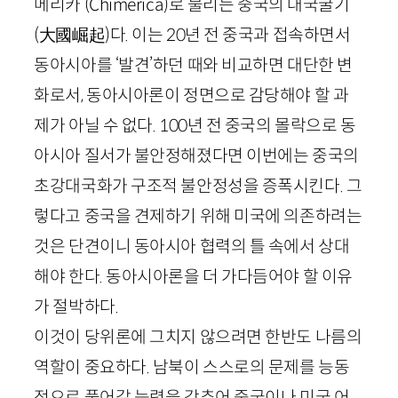
메리카’(
Chimerica
)로 불리는 중국의 대국굴기
(大國
崛
起)
다. 이는
20
년 전 중국과 접속하면서
동아시아를 ‘발견’하던 때와 비교하면 대단한 변
화로서, 동아시아론이 정면으로 감당해야 할 과
제가 아닐 수 없다.
100
년 전 중국의 몰락으로 동
아시아 질서가 불안정해졌다면 이번에는 중국의
초강대국화가 구조적 불안정성을 증폭시킨다. 그
렇다고 중국을 견제하기 위해 미국에 의존하려는
것은 단견이니 동아시아 협력의 틀 속에서 상대
해야 한다. 동아시아론을 더 가다듬어야 할 이유
가 절박하다.
이것이 당위론에 그치지 않으려면 한반도 나름의
역할이 중요하다. 남북이 스스로의 문제를 능동
적으로 풀어갈 능력을 갖추어 중국이나 미국 어