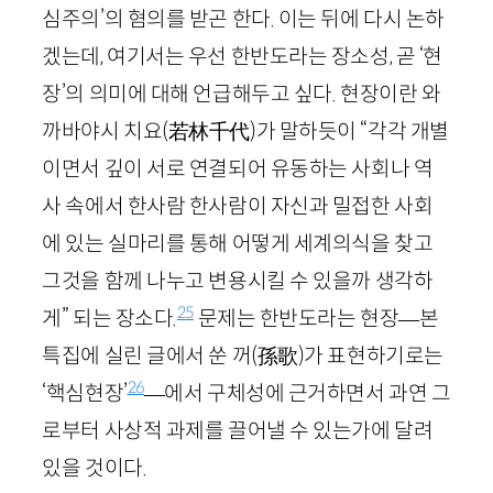
심주의’의 혐의를 받곤 한다. 이는 뒤에 다시 논하
겠는데, 여기서는 우선 한반도라는 장소성, 곧 ‘현
장’의 의미에 대해 언급해두고 싶다. 현장이란 와
까바야시 치요
(若林千代)
가 말하듯이 “각각 개별
이면서 깊이 서로 연결되어 유동하는 사회나 역
사 속에서 한사람 한사람이 자신과 밀접한 사회
에 있는 실마리를 통해 어떻게 세계의식을 찾고
그것을 함께 나누고 변용시킬 수 있을까 생각하
25
게” 되는 장소다.
문제는 한반도라는 현장—본
특집에 실린 글에서 쑨 꺼
(孫歌)
가 표현하기로는
26
‘핵심현장’
—에서 구체성에 근거하면서 과연 그
로부터 사상적 과제를 끌어낼 수 있는가에 달려
있을 것이다.