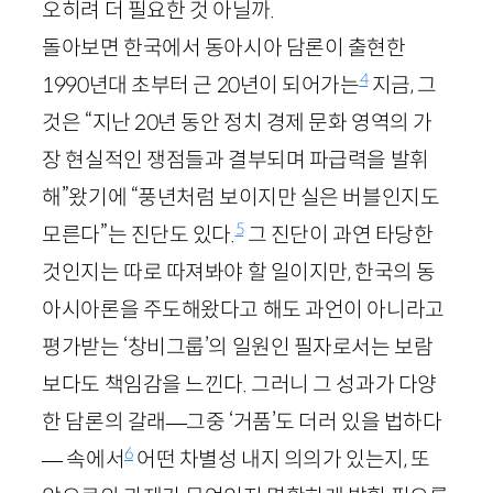
오히려 더 필요한 것 아닐까.
돌아보면 한국에서 동아시아 담론이 출현한
4
1990
년대 초부터 근
20
년이 되어가는
지금, 그
것은 “지난
20
년 동안 정치 경제 문화 영역의 가
장 현실적인 쟁점들과 결부되며 파급력을 발휘
해”왔기에 “풍년처럼 보이지만 실은 버블인지도
5
모른다”는 진단도 있다.
그 진단이 과연 타당한
것인지는 따로 따져봐야 할 일이지만, 한국의 동
아시아론을 주도해왔다고 해도 과언이 아니라고
평가받는 ‘창비그룹’의 일원인 필자로서는 보람
보다도 책임감을 느낀다. 그러니 그 성과가 다양
한 담론의 갈래—그중 ‘거품’도 더러 있을 법하다
6
— 속에서
어떤 차별성 내지 의의가 있는지, 또