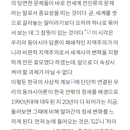
의 당면한 문제들이 바로 전세계 전인류의 문제
라는 말로서 중요성을 띠는 것이다. 곧, 세계를 셋
으로 갈라놓는 말이라기보다 오히려 하나로 묶어
14
서 보는 데 그 참뜻이 있는 것이다.”
이 시각은
우리의 동아시아 담론이 폐쇄적인 지역주의가 아
니라 비판적 지역주의로서 세계사의 변혁을 지향
하게 만든 효모였다 하겠는데, 앞으로 더 숙성시
켜야 할 과제가 아닐 수 없다.
15
이렇듯 한국의 사상적 계보
에 단단히 연결된 우
리의 동아시아론이 한국 안팎의 정세를 배경으로
1990
년대에 대두된 지
20
년이 다 되어가는 지금,
둘러보면 그때에 비해 얼마간의 정세 변화를 느
끼게 된다. 먼저 눈에 들어오는 것은, ‘
G
2
’니 ‘차이