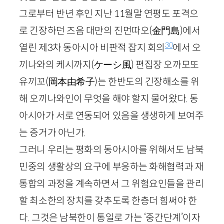
그로부터 반년 후인 지난
11
월말 연평도 포격으
로 긴장하던 즈음 대만의 진먼따오
(金門島)
에서
30
열린 제
3
차 동아시아 비판적 잡지 회의
에서 오
끼나와의 케시까지
(ケ
ー
シ風)
편집장 오까모또
유끼꼬
(岡本由希子)
는 한반도의 긴장해소를 위
해 오끼나와인이 무엇을 해야 할지 물어왔다. 동
아시아가 서로 연동되어 있음을 생생하게 보여주
는 증거가 아닌가.
그러니 우리는 평화의 동아시아를 위해서도 남북
민중의 생활상의 요구에 부응하는 화해협력과 재
통합의 과정을 계속하면서 그 위험요인들을 관리
할 최소한의 장치를 갖추도록 한층더 힘써야 한
다. 그것은 남북한이 통일로 가는 ‘중간단계’이자