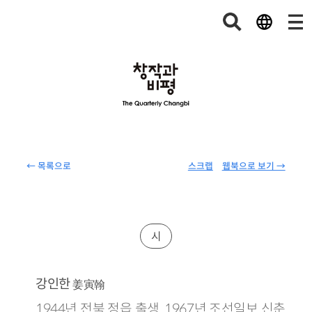
← 목록으로
스크랩
웹북으로 보기 →
시
강인한
姜寅翰
1944년 전북 정읍 출생. 1967년 조선일보 신춘