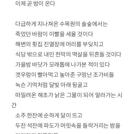
이제 곧 밤이 온다
다급하게 지나쳐온 수목원의 솔숲에서는
죽었던 바람이 이빨을 세울 것이다
해변의 횟집 진열장에 머리를 부딪치고
식당 밖으로 내민 천막의 멱살을 뒤흔들 것이다
가을밤 바닷가 모래톱에 나가본 적이 있다
갯우렁이 빨아먹고 놓아준 구멍난 조가비들
녹슨 기억처럼 달빛 아래 뒹굴고
떠밀려온 해초가 낡은 그물이 되어 말라가는 시
간
소주 한잔에 순하게 달이 뜨고
두잔 석잔에 파도가 머릿속을 들락거리는 밤을