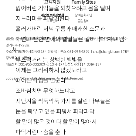
고객지원
Family Sites
잃어버린 기억들을 되찾으려고 몸을 떨며
이용약관
창비
개인정보처리방침
창비문화재단
지느러미를 파닥거린다
고객센터
클럽창비
흘러가버린 저녁 구름과 매캐한 소문과
매연과 뻔한 연애의 결말들은 길바닥에 차고 넘
법인명 : ㈜창비ㅣ대표이사 : 염종선ㅣ사업자등록번호 : 105-81-63672ㅣ통신판매업 : 제 2009-
경기파주-1928호
쳐
주소 : 경기도 파주시 회동길 184(문발동)ㅣ팩스 : 031-955-3399 ㅣ
cnc@changbi.com
ㅣ개인
정보책임자 : 신문수
부스럭거리는, 창백한 별빛을
대표전화 : 031-955-3333(월~금 10시~17시), 점심시간 11시 30분~13시
이제는 그리워하지 않겠노라고
copyright © Changbi Publishers, inc. All Rights Reserved.
때이른 낙엽을 떨군다
조바심치면 무엇하느냐고
지난겨울 싹둑싹둑 가지를 잘린 나무들은
눈을 틔우고 잎을 피워서 파닥파닥
할 말이 많은 것이다 할 말이 많아서
파닥거린다 춤을 춘다