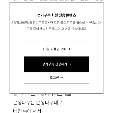
문예로 등단. 시집『칼레의 시민들』『황홀한 물살』
정기구독 회원 전용 콘텐츠
『푸른 심연』등이 있음. poemory@hanmail.net
『창작과비평』을 정기구독하시면 모든 글의 전문을 읽으실 수 있습니다.
구독 중이신 회원은 로그인 후 이용 가능합니다.
10일 이용권 구매 →
바람이 센 날의 풍경
정기구독 신청하기 →
로그인 →
하고 싶은 말이 많은 것이다
플라타너스는 플라타너스대로
은행나무는 은행나무대로
바람 속에 서서