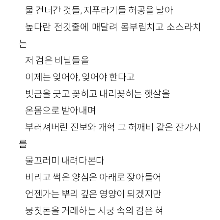
물 건너간 것들, 지푸라기들 허공을 날아
높다란 전깃줄에 매달려 몸부림치고 소스라치
는
저 검은 비닐들을
이제는 잊어야, 잊어야 한다고
빗금을 긋고 꽂히고 내리꽂히는 햇살을
온몸으로 받아내며
부러져버린 진보와 개혁 그 허깨비 같은 잔가지
를
물끄러미 내려다본다
비리고 썩은 양심은 아래로 잦아들어
언젠가는 뿌리 깊은 영양이 되겠지만
뭉칫돈을 거래하는 시궁 속의 검은 혀