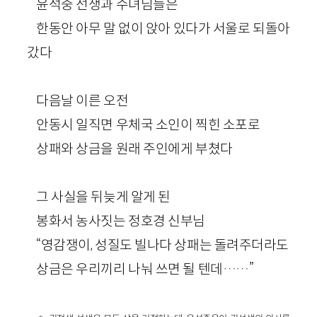
윤석중 선생과 수녀님들은
한동안 아무 말 없이 앉아 있다가 서울로 되돌아
갔다
다음날 이른 오전
안동시 일직면 우체국 소인이 찍힌 소포로
상패와 상금을 원래 주인에게 부쳤다
그 사실을 뒤늦게 알게 된
봉화서 농사짓는 정호경 신부님
“영감쟁이, 성질도 빌나다 상패는 돌려주더라도
상금은 우리끼리 나눠 쓰면 될 텐데……”