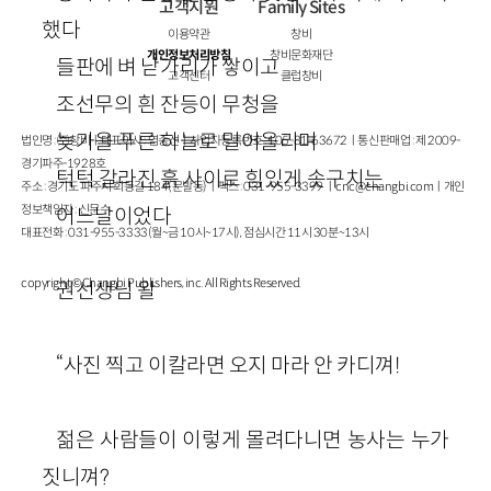
고객지원
Family Sites
했다
이용약관
창비
개인정보처리방침
창비문화재단
들판에 벼 낟가리가 쌓이고
고객센터
클럽창비
조선무의 흰 잔등이 무청을
늦가을 푸른 하늘로 밀어올리며
법인명 : ㈜창비ㅣ대표이사 : 염종선ㅣ사업자등록번호 : 105-81-63672ㅣ통신판매업 : 제 2009-
경기파주-1928호
턱턱 갈라진 흙 사이로 힘있게 솟구치는
주소 : 경기도 파주시 회동길 184(문발동)ㅣ팩스 : 031-955-3399 ㅣ
cnc@changbi.com
ㅣ개인
정보책임자 : 신문수
어느날이었다
대표전화 : 031-955-3333(월~금 10시~17시), 점심시간 11시 30분~13시
copyright © Changbi Publishers, inc. All Rights Reserved.
권선생님 왈
“사진 찍고 이칼라면 오지 마라 안 카디껴!
젊은 사람들이 이렇게 몰려다니면 농사는 누가
짓니껴?