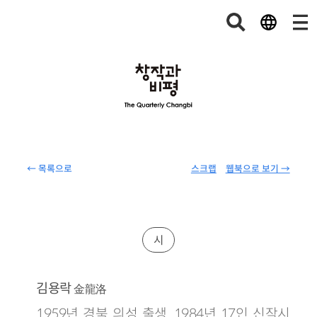
← 목록으로
스크랩
웹북으로 보기 →
시
김용락
金龍洛
1959년 경북 의성 출생. 1984년 17인 신작시