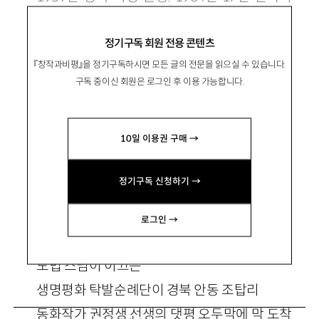
집『마침내 시인이여』로 등단. 시집『푸른별』『기
정기구독 회원 전용 콘텐츠
차소리를 듣고 싶다』등이 있음.
『창작과비평』을 정기구독하시면 모든 글의 전문을 읽으실 수 있습니다.
yrk525@hanmail.net
구독 중이신 회원은 로그인 후 이용 가능합니다.
10일 이용권 구매 →
정기구독 신청하기 →
시 같지 않은 시 3
로그인 →
도법 스님이 이끄는
생명평화 탁발순례단이 경북 안동 조탑리
동화작가 권정생 선생의 댓평 오두막에 막 도착