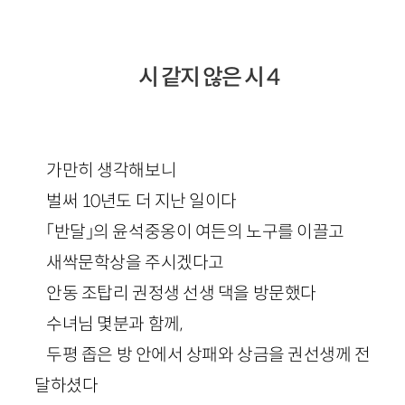
시 같지 않은 시 4
가만히 생각해보니
벌써 10년도 더 지난 일이다
「반달」의 윤석중옹이 여든의 노구를 이끌고
새싹문학상을 주시겠다고
안동 조탑리 권정생 선생 댁을 방문했다
수녀님 몇분과 함께,
두평 좁은 방 안에서 상패와 상금을 권선생께 전
달하셨다