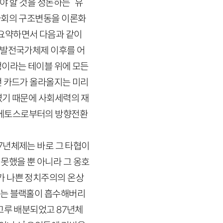
야 할 것을 정돈하는” 유
사회의 구조변동을 이론화
요약하면서 다음과 같이
발전국가체제 이후를 어
정이라는 테이블 위에 모든
떤 카드가 올라올지는 미리
였기 때문에 사회세력의 재
 에토스로부터의 방향전환
7
년체제는 바로 그 타협이
못했을 뿐 아니라 그 옹호
가 나쁜 정치주의의 온상
라는 블랙홀이 흡수해버리
 고루 배분되었고
87
년체