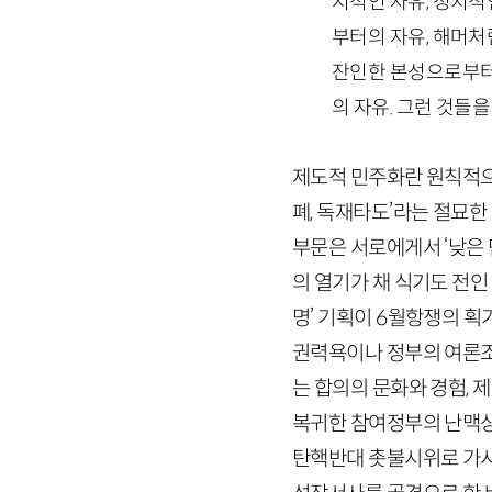
지적인 자유, 정치적
부터의 자유, 해머처
잔인한 본성으로부터
의 자유. 그런 것들
제도적 민주화란 원칙적으로
폐, 독재타도’라는 절묘
부문은 서로에게서 ‘낮은
의 열기가 채 식기도 전인
명’ 기획이
6
월항쟁의 획기
권력욕이나 정부의 여론조
는 합의의 문화와 경험, 
복귀한 참여정부의 난맥상
탄핵반대 촛불시위로 가시