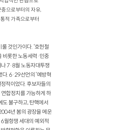
고 억압적인 관습으로
군중으로부터의 자유,
 전통적 가족으로부터
이룰 것인가이다. ‘호헌철
을 비롯한 노동세력
·
민중
러나
7
·
8
월 노동자대투쟁
냈다.
6
·
29
선언의 ‘예방혁
 결정적이었다. 후보자들의
은 연합정치를 가능하게 하
에도 불구하고, 탄핵에서
2004
년 봄의 광장을 메운
한
6
월항쟁 세대의 예외적