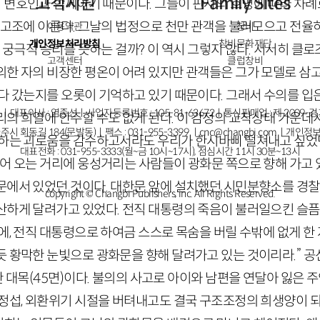
고객지원
Family Sites
 변호인과 함께이기 때문이다. 그들이 판사의 호명에 따라 차례
최고조에 이른다. 그날의 법정으로 천만 관객을 불러모으고 전율
이용약관
창비
개인정보처리방침
창비문화재단
의 궁극적 승리를 뜻하는 걸까? 이 역시 그렇지 않다. 서서히 
고객센터
클럽창비
의한 자의 비장한 평온이 어려 있지만 관객들은 그가 모델로 삼고
다 갔는지를 오롯이 기억하고 있기 때문이다. 그래서 수의를 입
ㅣ대표이사 : 염종선ㅣ사업자등록번호 : 105-81-63672ㅣ통신판매업 : 제 2009-
의 희열에 안주할 수도 없게 된다. 이 감정의 교착상태 가운데
주시 회동길 184(문발동)ㅣ팩스 : 031-955-3399 ㅣ
cnc@changbi.com
ㅣ개인정보
면하는 괴로움을 감수하고서라도 우리가 한시바삐 떨쳐내고 싶었
대표전화 : 031-955-3333(월~금 10시~17시), 점심시간 11시 30분~13시
물어 오는 거리에 웅성거리는 사람들이 광화문 쪽으로 향해 가고 
문에서 있었던 것이다. 대한문 앞에 설치했던 시민분향소를 경
copyright © Changbi Publishers, inc. All Rights Reserved.
산하게 달려가고 있었다. 전직 대통령의 죽음이 불러일으킨 슬
에, 전직 대통령으로 하여금 스스로 목숨을 버릴 수밖에 없게 한
듯 황막한 눈빛으로 광화문을 향해 달려가고 있는 것이리라.” 공
한 대목
(
45
면)
이다. 불의의 사고로 아이와 남편을 연달아 잃은 주
 정섭, 외환위기 시절을 버텨내고도 결국 구조조정의 희생양이 되