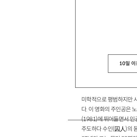
강경석
姜敬錫
문학평론가. 주요 평론으로 
netka@hanmail.net
10일 이
1. 결여의 감정교착
미학적으로 평범하지만 사
다. 이 영화의 주인공은 
(
1981
)
에 뛰어들면서 인
주도하다 수인
(
囚人
)
의 