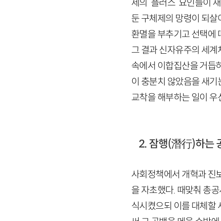
제의 ‘플러스’ 요인들이 
둔 구체제의 망령이 되살
환멸을 부추기고 선택에 
그 결과 신자유주의 세계
속에서 이합집산을 거듭하
이 충분치 않았음을 새기
교착을 해부하는 일이 우
2. 잠행
(潛行)
하는 
사회정책에서 개혁과 진보
을 자초했다. 때맞춰 총
식시켰으되 이를 대체할