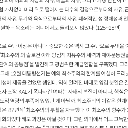
인 의미 이외의 사상의 자유, 예술의 자유, 그리고 가장 잔인하
럼 가차없이 머리 위로 떨어지는 다수의 결정으로부터의 자유, 
의 자유, 무기와 육식으로부터의 자유, 폐쇄적인 성 정체성과
을 원하는 목소리는 어디에서도 들려오지 않았다.
(
125
~
26
면)
 수단 이상은 아니다. 중요한 것은 역시 그 수단으로 무엇을 
한 ‘최소주의’의 슬로건 아래 양심적 자유주의 세력과 재야운동권
 단계의 공통점’을 발견하고 광범위한 계급연합을 구축했다. 그
 그해
12
월 대통령선거는 예의 최소주의의 한계를 여실히 드러
성에 제동을 걸었던 셈인데, 익히 알려진 바대로 양김 분열은
사 조작,
KAL
기 폭파사건 여파는 사태의 본질이 아니다. 핵심
제도적 역량의 부족에 있었던 게 아닐까. 최소주의의 이같은 한계
은 ‘
87
년식’ 최소주의의 부활을 자극했다. 이 최소주의 향수가
화되었다 해도 과장은 아닐 것이다. 그런 의미에서 어느 고독