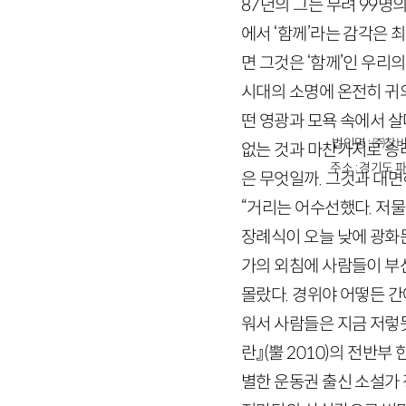
87
년의 그는 무려
99
명의
에서 ‘함께’라는 감각은 
면 그것은 ‘함께’인 우리
시대의 소명에 온전히 귀
떤 영광과 모욕 속에서 살
법인명 : ㈜창비
없는 것과 마찬가지로 승리
주소 : 경기도 파
은 무엇일까. 그것과 대
“거리는 어수선했다. 저
장례식이 오늘 낮에 광화
가의 외침에 사람들이 부
몰랐다. 경위야 어떻든 간
워서 사람들은 지금 저렇
란』
(뿔
2010
)
의 전반부 
별한 운동권 출신 소설가