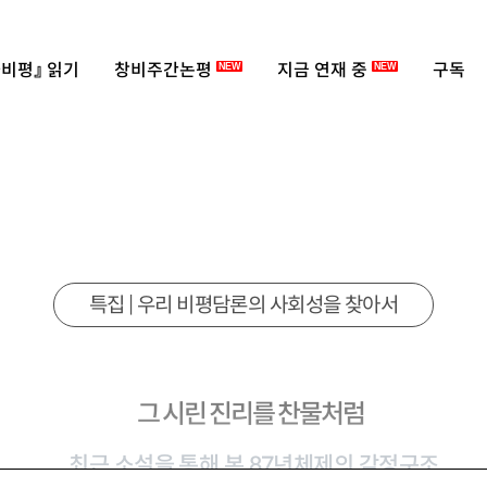
비평』 읽기
창비주간논평
지금 연재 중
구독
NEW
NEW
특집 | 우리 비평담론의 사회성을 찾아서
그 시린 진리를 찬물처럼
최근 소설을 통해 본 87년체제의 감정구조