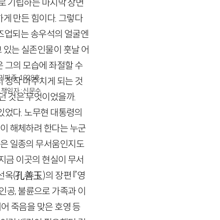
로 기립하는 마지막 장면
하게 만든 힘이다. 그렇다
클로즈업되는 송우석의 얼굴엔
 있는 실존인물이 훗날 어
은 그의 모습에 좌절할 수
경기파주-1928호
서 정작 마주치게 되는 것
책임자 : 신문수
던 것은 무엇이었을까.
있었다. 노무현 대통령의
찰이 해체하려 한다는 누군
픔은 일종의 무서움인지도
 지금 이곳의 현실이 무서
선옥
(
孔善玉
)
의 장편 『영
인공, 불륜으로 가족과 이
어 죽음을 맞은 호영 등