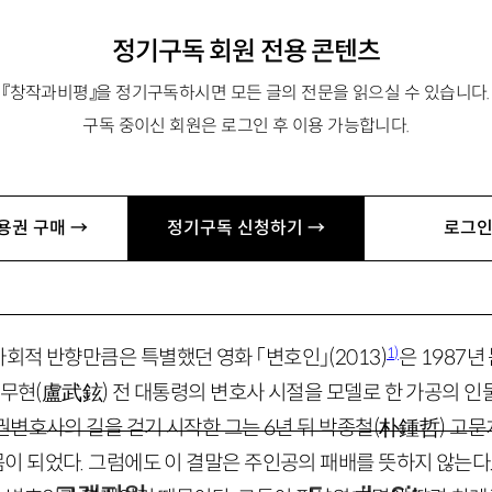
정기구독 회원 전용 콘텐츠
『창작과비평』을 정기구독하시면 모든 글의 전문을 읽으실 수 있습니다.
구독 중이신 회원은 로그인 후 이용 가능합니다.
「모든 것의 석양 앞에서: 지금, 한국소설과 ‘현실의 귀환’」 등이
용권 구매 →
정기구독 신청하기 →
로그인
—
불안과 죄의식
1)
회적 반향만큼은 특별했던 영화 「변호인」
(2013)
은
1987
년
노무현
(
盧武鉉
)
전 대통령의 변호사 시절을 모델로 한 가공의 인
권변호사의 길을 걷기 시작한 그는
6
년 뒤 박종철
(
朴鍾哲
)
고문
몸이 되었다. 그럼에도 이 결말은 주인공의 패배를 뜻하지 않는다