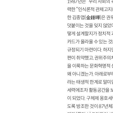
1987
년은 “우리 사회의
력한 “인식론적 관제고지
한 김종엽
(
金鍾曄
)
은 권
덧붙이는 것을 잊지 않았다
떻게 설계할지가 정치적 
카드가 올라올 수 있는 
규정되기 마련이다. 하지
편이 취약했고, 권위주
을 이룩하는 문화혁명적 
왜 아니겠는가. 아래로
라는 태생적 한계로 말
세력에조차 활동공간을 
이 되었다. 구체제 옹호
도록 방조한 것이
87
년체