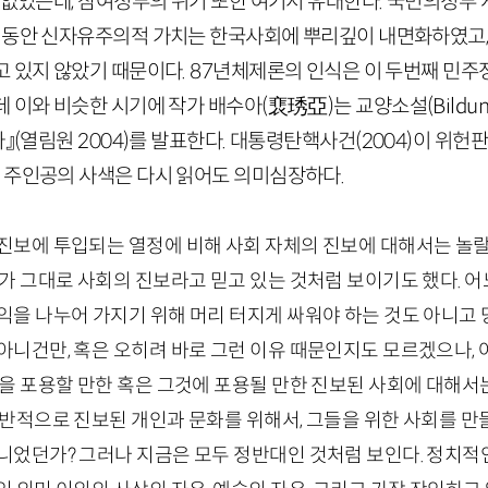
에 없었는데, 참여정부의 위기 또한 여기서 유래한다. 국민의정부
동안 신자유주의적 가치는 한국사회에 뿌리깊이 내면화하였고,
고 있지 않았기 때문이다.
87
년체제론의 인식은 이 두번째 민주
데 이와 비슷한 시기에 작가 배수아
(
裵琇亞
)
는 교양소설(
Bildu
자』
(열림원
2004
)
를 발표한다. 대통령탄핵사건
(
2004
)
이 위헌판
 주인공의 사색은 다시 읽어도 의미심장하다.
진보에 투입되는 열정에 비해 사회 자체의 진보에 대해서는 놀랄
보가 그대로 사회의 진보라고 믿고 있는 것처럼 보이기도 했다. 
익을 나누어 가지기 위해 머리 터지게 싸워야 하는 것도 아니고 당
아니건만, 혹은 오히려 바로 그런 이유 때문인지도 모르겠으나,
것을 포용할 만한 혹은 그것에 포용될 만한 진보된 사회에 대해서
전반적으로 진보된 개인과 문화를 위해서, 그들을 위한 사회를 만
니었던가? 그러나 지금은 모두 정반대인 것처럼 보인다. 정치적