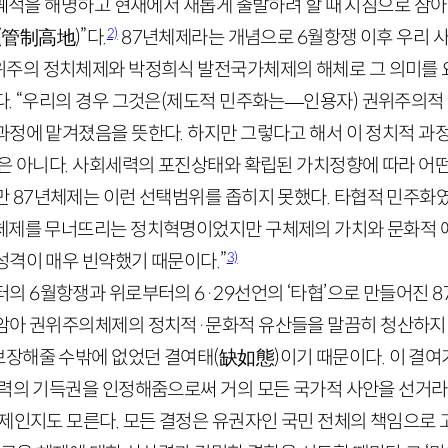
 궤적을 해명하고 현재에서 새롭게 출발하려 할 때 지침으로 삼아
2)
(
管制高地
)
”다.
87
년체제라는 개념으로
6
월항쟁 이후 우리 
위주의 정치체제와 박정희식 발전국가체제의 해체로 그 의미를 
. “우리의 경우 그것은
(제도적 민주화는
—
인용자)
권위주의적 
과정에 맡겨졌음을 뜻한다. 하지만 그렇다고 해서 이 정치적 과
것은 아니다. 사회세력의 포진상태와 확립된 가치정향에 따라 어
만
87
년체제는 이런 선택범위를 좁히지 못했다. 타협적 민주화
의체제를 무너뜨리는 정치혁명이었지만 구체제의 가치와 문화적
3)
성격이 매우 빈약했기 때문이다.”
부터의
6
월항쟁과 위로부터의
6
·
29
선언의 ‘타협’으로 만들어진
8
미암아 권위주의체제의 정치적
·
문화적 유산들을 말끔히 청산하지 
보장해줄 수밖에 없었던 결여태
(
缺如態
)
이기 때문이다. 이 결여
세력의 기득권을 인정해줌으로써 거의 모든 국가적 사안을 선거
제인지도 모른다. 모든 결정은 유권자인 국민 전체의 책임으로