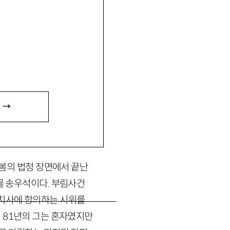
 있음.
 →
 봄의 법정 장면에서 끝난
물 송우석이다. 부림사건
치사에 항의하는 시위를
.
81
년의 그는 혼자였지만