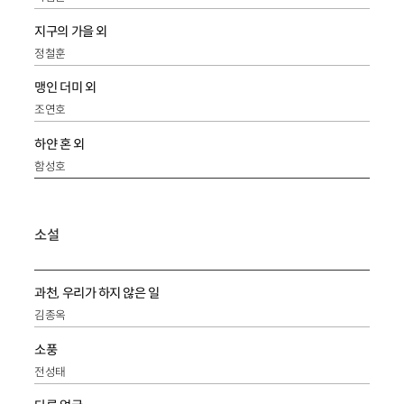
지구의 가을 외
정철훈
맹인 더미 외
조연호
하얀 혼 외
함성호
소설
과천, 우리가 하지 않은 일
김종옥
소풍
전성태