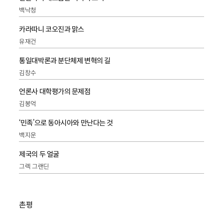
백낙청
카라따니 코오진과 맑스
유재건
통일대박론과 분단체제 변혁의 길
김창수
언론사 대학평가의 문제점
김봉억
‘민족’으로 동아시아와 만난다는 것
백지운
제국의 두 얼굴
그렉 그랜딘
촌평