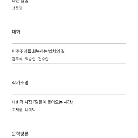
다른 얼굴
천운영
대화
민주주의를 회복하는 법치의 길
김두식
백승헌
전수안
작가조명
나희덕 시집 『말들이 돌아오는 시간』
조재룡
나희덕
문학평론