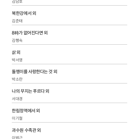
김남호
북한강에서 외
김준태
8時가 없어진다면 외
김행숙
삵 외
박서영
돌멩이를 사랑한다는 것 외
박소란
나의 무지는 푸르다 외
서대경
한림정역에서 외
이기철
과수원 수족관 외
이범근