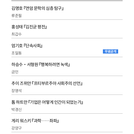
김명호 『연암 문학의 심층 탐구』
류준필
홍성태 『김진균 평전』
최갑수
엄기호 『단속사회』
무료공개
조일동
하승수‧서형원 『행복하려면 녹색』
금민
추이 즈위안 『프티부르주아 사회주의 선언』
장영석
톰 하트만 『기업은 어떻게 인간이 되었는가』
박경신
게리 워스키 『과학……좌파』
강양구