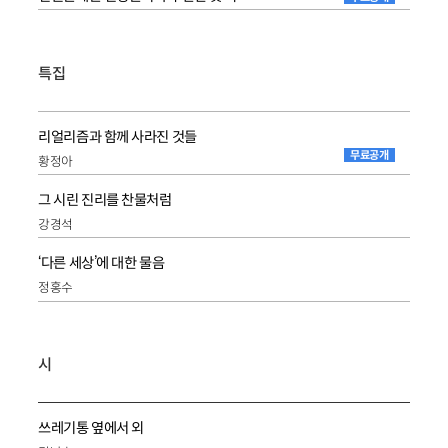
특집
리얼리즘과 함께 사라진 것들
무료공개
황정아
그 시린 진리를 찬물처럼
강경석
‘다른 세상’에 대한 물음
정홍수
시
쓰레기통 옆에서 외