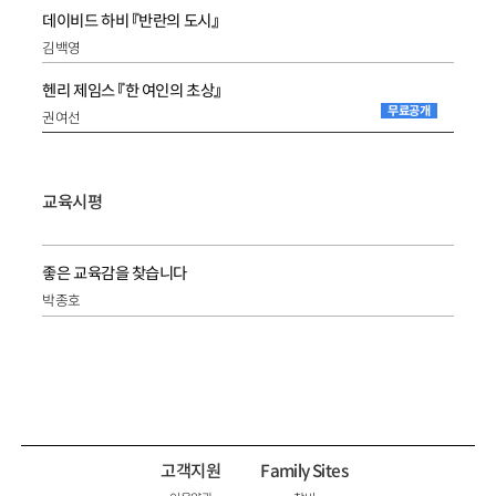
데이비드 하비 『반란의 도시』
김백영
헨리 제임스 『한 여인의 초상』
무료공개
권여선
교육시평
좋은 교육감을 찾습니다
박종호
고객지원
Family Sites