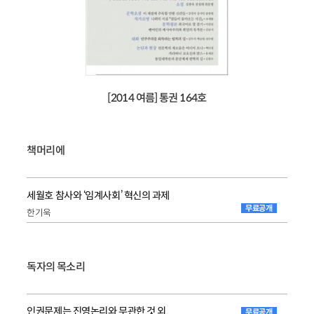
[2014 여름] 통권 164호
책머리에
세월호 참사와 ‘임계사회’ 혁신의 과제
무료공개
한기욱
독자의 목소리
인권문제는 진영논리와 무관한 것 외
무료공개