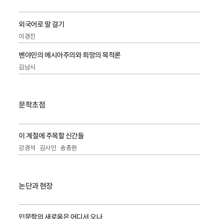
외국어로 말 걸기
이경진
벤야민의 메시아주의와 희망의 목적론
김남시
문학초점
이 계절에 주목할 신간들
강경석
김사인
송종원
논단과 현장
인문학의 새로움은 어디서 오나