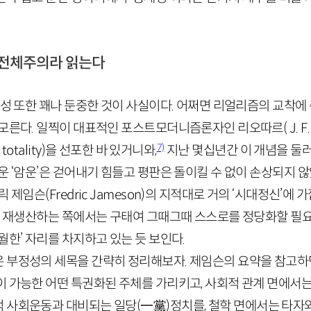
 전체주의라 읽는다
체성 또한 꽤나 둔중한 것이 사실이다. 어쩌면 리얼리즘의 교착
 모른다. 일찍이 대표적인 포스트모더니즘론자인 리오따르(
J
.
F
7)
totality
)을 선포한 바 있거니와,
지난 몇십년간 이 개념을 둘
운 ‘암운’은 걷어내기 힘들고 평판은 돌이킬 수 없이 손상되지 
릭 제임슨(
Fredric
Jameson
)의 지적대로 거의 ‘시대정신’에 
반복 재생산하는 쪽에서는 구태여 그때그때 스스로를 정당화할 필
월한’ 자리를 차지하고 있는 듯 보인다.
 부정성의 세목을 간략히 정리해보자. 제임슨의 요약을 참고하면
 가능한 어떤 특권화된 주체를 가리키고, 사회적 관계 면에서는
적 사회운동과 대비되는 일당
(
一黨
)
정치를, 철학 면에서는 타자