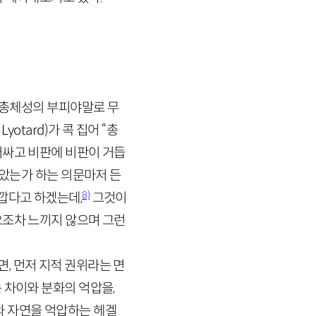
에 총체성의 부피야말로 무
.
Lyotard
)가 콕 집어 “총
러싸고 비판에 비판이 거듭
않았는가 하는 의문마저 든
8)
가깝다고 하겠는데,
그것이
요조차 느끼지 않으며 그런
, 먼저 지적 권위라는 면
 차이와 분화의 억압을,
와 자연을 억압하는 헤겔