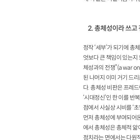
2. 총체성이라 쓰고
정작 ‘세부’가 되기에 총
엇보다 큰 책임이 있는지
체성과의 전쟁”(
a
war
on
된 나머지 이미 거기 드리
다. 총체성 비판은 프레드
‘시대정신’인 한 이를 
점에서 사실상 시비를 ‘초
먼저 총체성에 부여되어온
에서 총체성은 총체적 앎이
정치라는 면에서는 다원