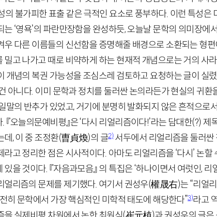
의 불가피한 표출 같은 극적인 요소로 풍부하다. 이런 특성은 
되는 ‘영욕’의 파란만장함을 완성하듯, 오늘날 문학의 의미장에
겨우 다른 이름들의 신선함을 증명해줄 배경으로 소환되는 형편
 밀고 나가고 때로 비약하게 하는 현재적 개념으로는 거의 사라진
이 개념의 복권 가능성을 조심스레 검토하고 요청하는 글이 실
 건 아니다. 이미 문학과 정치를 둘러싼 논의라든가 현실의 귀환
 일말의 반추가 있었고, 거기에 분명히 발화되지 않은 흔적으로
 『오늘의문예비평』은 ‘다시 리얼리즘이다!’라는 담대한(?) 제
2)
데, 이 중 조정환
(
曺貞煥
)
의 글
서두에서 리얼리즘을 둘러싼 
라고 정리한 점은 시사적이다. 아마도 리얼리즘을 ‘다시’ 논할
있을 것이다. 『자음과모음』 의 특집은 ‘하나이면서 여럿인, 리얼
리얼리즘의 문제를 제기했다. 여기서 권성우
(
權晟右
)
는 “리얼
3)
여전히 문학에서 가장 핵심적인 미학적 태도에 해당한다”
라고 
즘을 실제비평 차원에서 논한 최원식
(
崔元植
)
과 권성우의 글은