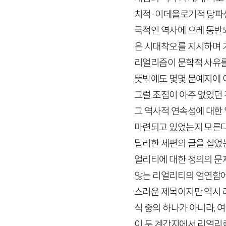
치적
·
이데올로기적 당파성
극적인 역사에 으레 동반
은 시대착오를 지시하며 
리얼리즘이 문학적 사유를
뜻밖에도 몇몇 문예지에 
그럴 조짐이 아주 없었던
그 역사적 연속성에 대한
마련되고 있었는지 모른다.
달리한 세편의 글을 실었는
얼리티에 대한 정의의 문제
않는 리얼리티의 엄연함에 
스러운 제목이지만 역시 
식 중의 하나가 아니라, 
이 두 계간지에서 리얼리