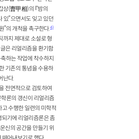
갑상
(
曺甲相
)
의 『밤의
 있”으면서도 잊고 있던
4)
원”의 개척을 촉구한다.
직까지 제대로 소설로 형
두 글은 리얼리즘을 환기함
구축하는 작업에 착수하지
대한 기존의 통념을 수용하
어난다.
론을 전면적으로 검토하여
 문학론의 갱신이 리얼리즘
하고 수행한 일련의 미학적
수행되기에 리얼리즘론은 좀
 운신의 공간을 만들기 위
어 떼어내보기로 했다.