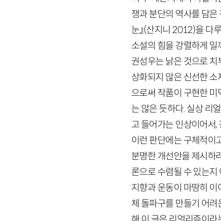
쟁과 분단의 역사를 담은
눈』
(산지니
2012
)
을 다
소설의 힘을 강렬하게 일깨
권성우는 낡은 것으로 치
상화되지 않은 신선한 소
으로써 작품이 구현한 미
는 않은 듯하다. 실상 리
고 들어가는 인상이어서,
이런 판단에는 구체적이고
분명한 개선안을 제시하려
론으로 수렴될 수 있는지
지향과 운동이 마땅히 이
체 돌파구를 만들기 어려
해 이 글은 리얼리즘이라