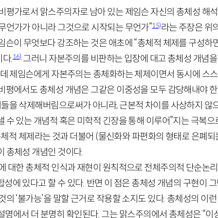
 비평가로서 맑스주의자로 남아 있는 제임슨 자신의 총체성 해석도
15)
 무언가가 아니라 그것으로 시작되는 무언가”
라는 주장은 위
제임슨이 무엇보다 강조하는 것은 애초에 “총체적 체제를 구성하면
16)
다.
그러니 자본주의를 비판하는 입장에 대고 총체성 개념을
그런데 제임슨에게 자본주의는 총체화하는 체제이면서 동시에 스
 비평에서도 총체성 개념은 그같은 이중성을 모두 감당해내야 한
이들을 삭제해버림으로써가 아니라, 근본적 차이를 사상하지 않
낼 수 있는 개념적 혹은 미학적 긴장을 통해 이루어”지는 극복
 총체적 체제라는 것과 더불어 (물신화와 파편화의 형태로 은폐되는
이 총체성 개념인 것이다.
실에 대한 총체적 인식과 재현이 원칙적으로 전체주의적 단순논리가
성에 있다고 할 수 있다. 반면 이 점은 총체성 개념의 구현이 
것의 ‘불가능’을 말할 근거로 작용할 소지도 있다. 총체성의 이
 설명에서 더 분명히 확인된다. 그는 맑스주의에서 총체성은 “이