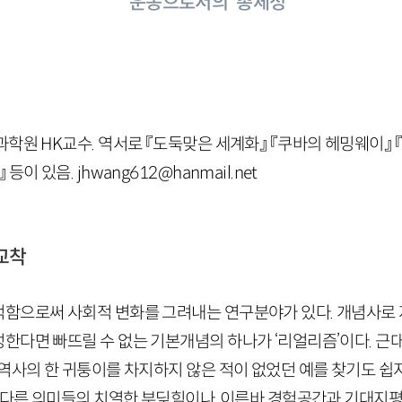
운동으로서의 ‘총체성’
학원 HK교수. 역서로 『도둑맞은 세계화』 『쿠바의 헤밍웨이』 
이 있음. jhwang612@hanmail.net
교착
함으로써 사회적 변화를 그려내는 연구분야가 있다. 개념사로 
한다면 빠뜨릴 수 없는 기본개념의 하나가 ‘리얼리즘’이다. 근
역사의 한 귀퉁이를 차지하지 않은 적이 없었던 예를 찾기도 쉽지
로 다른 의미들의 치열한 부딪힘이나, 이른바 경험공간과 기대지