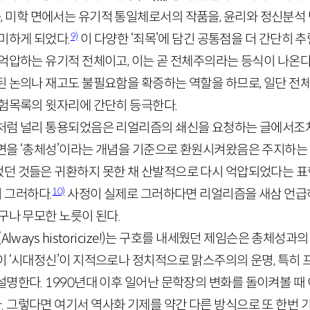
를, 미학 면에서는 유기적 통일체로서의 작품을, 윤리와 정신분석
9)
미하게 되었다.
이 다양한 ‘죄목’에 담긴 공통점을 더 간단히 추
억압하는 유기적 전체이고, 이는 곧 전체주의라는 등식이 나온다
된 논의나 재고도 불필요함을 확증하는 역할을 하므로, 일단 전
위험목록의 윗자리에 간단히 등극한다.
처럼 널리 통용되었음은 리얼리즘의 쇄신을 요청하는 글에서조차
면을 ‘총체성’이라는 개념을 기준으로 환원시켜왔음은 주지하는 
던 것들은 귀환하지 못한 채 산발적으로 다시 억압되었다는 표
10)
 그러하다.
사정이 실제로 그러하다면 리얼리즘을 새삼 언급하
구나 무모한 노릇이 된다.
(
Always
historicize
!)는 구호를 내세웠던 제임슨은 총체성과의
이 ‘시대정신’이 지적으로나 정치적으로 맑스주의의 운명, 특히
설명한다.
1990
년대 이후 일어난 문학장의 변화를 돌이켜볼 때 
 그렇다면 여기서 역사화 기제를 약간 다른 방식으로 또 한번 가