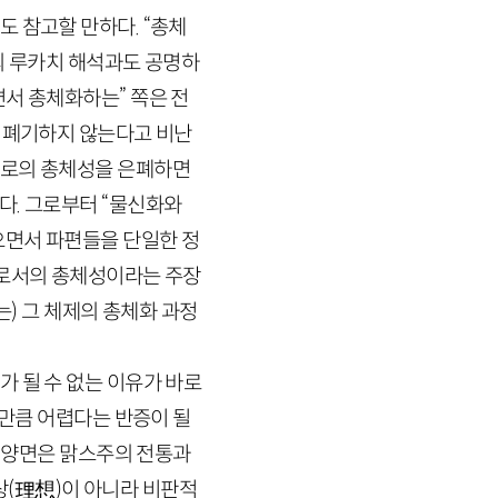
 참고할 만하다. “총체
의 루카치 해석과도 공명하
서 총체화하는” 쪽은 전
 폐기하지 않는다고 비난
스로의 총체성을 은폐하면
다. 그로부터 “물신화와
으면서 파편들을 단일한 정
으로서의 총체성이라는 주장
) 그 체제의 총체화 과정
 될 수 없는 이유가 바로
그만큼 어렵다는 반증이 될
런 양면은 맑스주의 전통과
상
(理
想
)
이 아니라 비판적