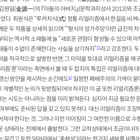
 김원일
(
金源一
)
의 『아들의 아버지』
(문학과지성사
2013
)
와 조
루었다. 최원식은 “루카치식
(
式
)
정통 리얼리즘에서 한걸음 비켜나
운 두 작품을 상세히 읽으며 “‘형식의 앙가주망’이란 급진적 차
부되는 역사적 소재들에 늘 “새로운 관점이 형성될 수 있으며 아
5)
재들이 수없이 존재한다는 사실을 상기하자”
라고 강조한다. 
덕을 적극적으로 설명한 반면, 그 미덕을 토대로 리얼리즘을 재
얼리즘‘론’이라는 측면에서 볼 때 두 잡지의 특집은 리얼리즘에 
6)
 갱신 방안을 제시하는 순간에도
일정한 패배주의의 기색이 묻
 개별적인 논의가 뒷받침되어야 하지만 이 글 또한 리얼리즘
는 시도는 아니라는 점을 미리 밝혀둔다. 심지어 지금 필요한
 여부에도 준비된 답을 갖고 있지 못하다. 대신 리얼리즘이 조장
어져야 한다는 것, 그러나 이런 이어짐이 그 여전한 이름으로 
운 상태라는 전제에서 출발한다. 그런 교착상태에서 조금이나마
는 무겁고 둔한 덩어리에서 ‘총체성’이라는 한가지 세부를 비틀