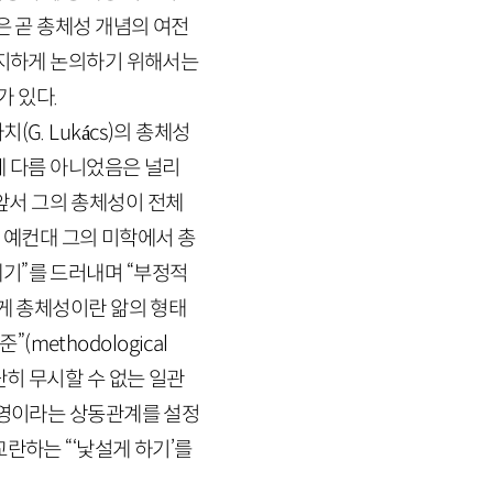
은 곧 총체성 개념의 여전
진지하게 논의하기 위해서는
 있다.
치(
G
.
Lukács
)의 총체성
에 다름 아니었음은 널리
앞서 그의 총체성이 전체
 예컨대 그의 미학에서 총
기”를 드러내며 “부정적
게 총체성이란 앎의 형태
준”(
methodological
히 무시할 수 없는 일관
반영이라는 상동관계를 설정
란하는 “‘낯설게 하기’를