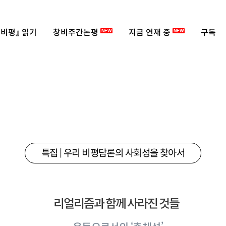
비평』 읽기
창비주간논평
지금 연재 중
구독
NEW
NEW
특집 | 우리 비평담론의 사회성을 찾아서
리얼리즘과 함께 사라진 것들