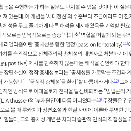
활동을 수행하는가 하는 질문도 던져볼 수 있을 것이다. 이 질문
어져 있는데, 이 개념을 ‘시대정신’의 수준보다 조금이라도 더 
총체성을 두고 줄기차게 다른 해석을 제시해왔음을 기억할 필요가
적으로든 암묵적으로든 종종 ‘악의 축’ 역할을 떠맡게 되는 루카
11)
 리얼리즘이란 ‘총체성을 향한 열정’(
passion
for
totality
)
카치를 습관적으로 전체주의적 총체성의 대변자로 처분하기에 
定的
,
positive
) 제시를 함축하지 않는다는 해석을 감안해야 한다.
는 장편소설이 정작 총체성보다는 “총체성을 가로막는 조건과 계
12)
 가능했던〕 ‘긍정적 총체성’을 환기”할 따름이라거나,
그에
정적인 방식으로 이데올로기 전략을 탈신비화하는 “방법론적 기
13)
(
L
.
Althusser
)적 ‘부재원인’에 다름 아니었다는
주장들은 간단
해석으로 볼 때 루카치가 장편소설과 현실 사이에 이른바 투명한 
 힘들다. 그의 총체성 개념은 차라리 습관적 인식의 직접성을 교