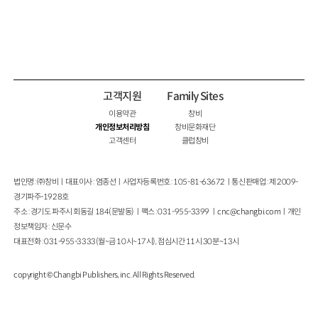
고객지원
Family Sites
이용약관
창비
개인정보처리방침
창비문화재단
고객센터
클럽창비
법인명 : ㈜창비ㅣ대표이사 : 염종선ㅣ사업자등록번호 : 105-81-63672ㅣ통신판매업 : 제 2009-
경기파주-1928호
주소 : 경기도 파주시 회동길 184(문발동)ㅣ팩스 : 031-955-3399 ㅣ
cnc@changbi.com
ㅣ개인
정보책임자 : 신문수
대표전화 : 031-955-3333(월~금 10시~17시), 점심시간 11시 30분~13시
copyright © Changbi Publishers, inc. All Rights Reserved.