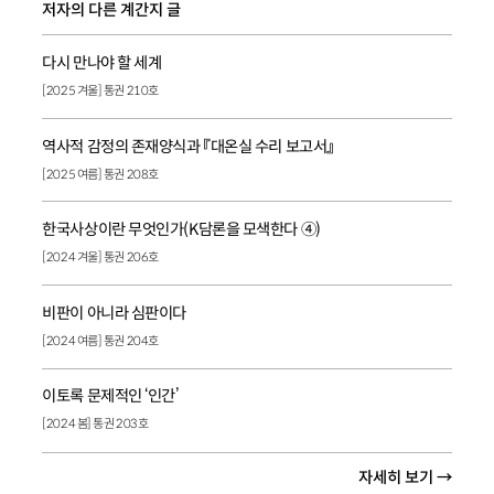
저자의 다른 계간지 글
다시 만나야 할 세계
[2025 겨울] 통권 210호
역사적 감정의 존재양식과 『대온실 수리 보고서』
[2025 여름] 통권 208호
한국사상이란 무엇인가(K담론을 모색한다 ④)
[2024 겨울] 통권 206호
비판이 아니라 심판이다
[2024 여름] 통권 204호
이토록 문제적인 ‘인간’
[2024 봄] 통권 203호
자세히 보기 →