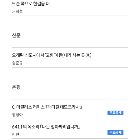
모순 쪽으로 한걸음 더
권희철
산문
오래된 신도시에서 ‘고향’이란(내가 사는 곳 ⑪)
송준규
촌평
C. 더글러스 러미스 『래디컬 데모크라시』
무료공개
황정아
6411의 목소리 『나는 얼마짜리입니까』
무료공개
천현우