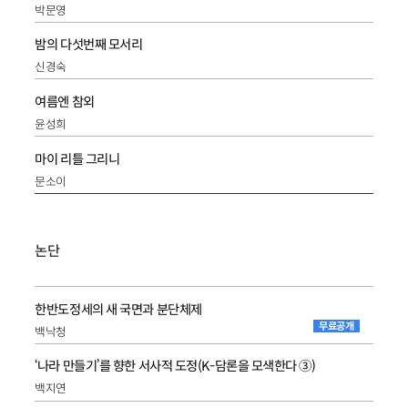
박문영
밤의 다섯번째 모서리
신경숙
여름엔 참외
윤성희
마이 리틀 그리니
문소이
논단
한반도정세의 새 국면과 분단체제
무료공개
백낙청
‘나라 만들기’를 향한 서사적 도정(K-담론을 모색한다 ③)
백지연