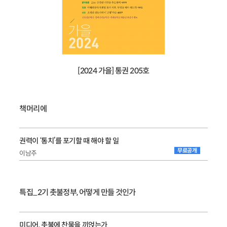
[2024 가을] 통권 205호
책머리에
권력이 ‘통치’를 포기할 때 해야 할 일
무료공개
이남주
특집_2기 촛불정부, 어떻게 만들 것인가
미디어, 촛불에 찬물을 끼얹는가