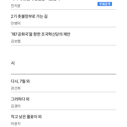
무료공개
전지윤
2기 촛불정부로 가는 길
민병덕
‘제7공화국’을 향한 조국혁신당의 제언
김보협
시
다시, 7월 외
권선희
그러하다 외
김경미
작고 낮은 풀꽂이 외
마윤지