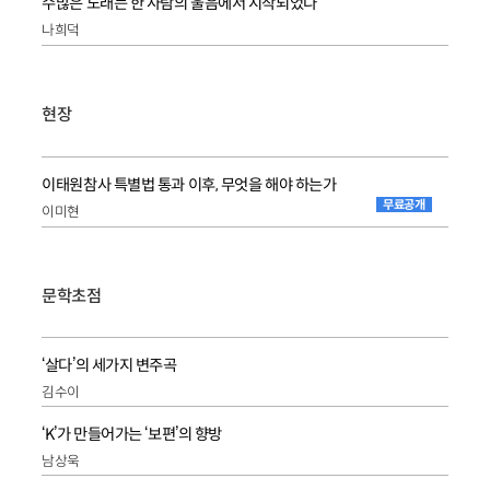
수많은 노래는 한 사람의 울음에서 시작되었다
나희덕
현장
이태원참사 특별법 통과 이후, 무엇을 해야 하는가
무료공개
이미현
문학초점
‘살다’의 세가지 변주곡
김수이
‘K’가 만들어가는 ‘보편’의 향방
남상욱