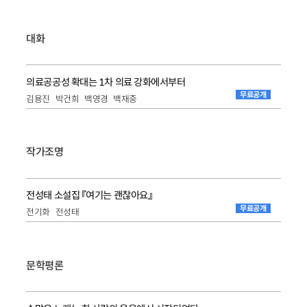
대화
의료공공성 확대는 1차 의료 강화에서부터
무료공개
김용진
박건희
백영경
백재중
작가조명
전성태 소설집 『여기는 괜찮아요』
무료공개
전기화
전성태
문학평론