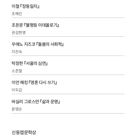
이철 『장동일지』
조해진
조돈문 『불평등 이데올로기』
권김현영
우에노 지즈코 『돌봄의 사회학』
지은숙
탁장한 『서울의 심연』
소준철
이언 해킹 『영혼 다시 쓰기』
이두갑
바실리 그로스만 『삶과 운명』
윤영순
신동엽문학상