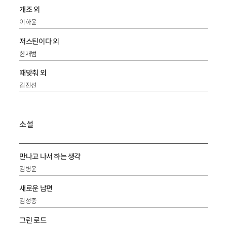
개조 외
이하윤
저스틴이다 외
한재범
때맞춰 외
김진선
소설
만나고 나서 하는 생각
김병운
새로운 남편
김성중
그린 로드