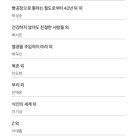
빵공장으로 통하는 철도로부터 42년 뒤 외
박상순
건강하지 않아도 친절한 사람들 외
배시은
열광을 주입하지 마라 외
백무산
북촌 외
안도현
부리 외
안태운
식인의 세계 외
이기성
Z 외
이대흠