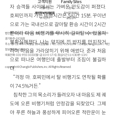
고객지원
Family Sites
자 승객들 사이에서는 가벼운 안도감이 퍼졌다.
이용약관
창비
개인정보처리방침
창비문화재단
호찌민까지 가는 비행시간은 5시간 15분, 꾸이년
고객센터
클럽창비
으로 가는 국내선으로 갈아탈 환승 시간이 2시간
뿐이라 다음 비행기를 무사히 갈아탈 수 있을지
법인명 : ㈜창비ㅣ대표이사 : 염종선ㅣ사업자등록번호 : 105-81-63672ㅣ통신판매업 : 제 2009-
경기파주-1928호
불확실해졌다. 나는 약지에 낀 반지를 만지작거
주소 : 경기도 파주시 회동길 184(문발동)ㅣ팩스 : 031-955-3399 ㅣ
cnc@changbi.com
ㅣ개인
정보책임자 : 신문수
리며 마음을 가라앉히기 위해 애썼다. 준과 처음
대표전화 : 031-955-3333(월~금 10시~17시), 점심시간 11시 30분~13시
으로 떠나온 여행인데 출발부터 조짐이 불길하
copyright © Changbi Publishers, inc. All Rights Reserved.
다.
“걱정 마. 호찌민에서 탈 비행기도 연착될 확률
이 74.5%거든.”
침착한 그의 목소리가 들려오자 내 마음도 제 궤
도에 오른 비행기처럼 안정감을 되찾았다. 그제
야 푸른 하늘과 풍성하게 피어오른 적란운이 눈