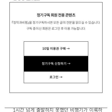
1975년 서울 출생. 2008년 중앙신인문학상으
정기구독 회원 전용 콘텐츠
로 등단.
『창작과비평』을 정기구독하시면 모든 글의 전문을 읽으실 수 있습니다.
소설집 『개그맨』 『국경시장』 『에디 혹은 애슐
구독 중이신 회원은 로그인 후 이용 가능합니다.
리』, 중편소설 『이슬라』 『두더지 인간』 등이 있음.
hippieshow@naver.com
10일 이용권 구매 →
정기구독 신청하기 →
로그인 →
새로운 남편
1시간 넘게 출발하지 못했던 비행기가 이륙하