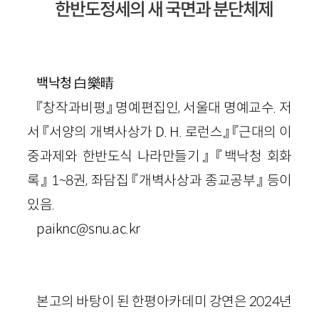
한반도정세의 새 국면과 분단체제
白樂晴
백낙청
『창작과비평』 명예편집인, 서울대 명예교수. 저
서 『서양의 개벽사상가 D. H. 로런스』 『근대의 이
중과제와 한반도식 나라만들기』 『백낙청 회화
록』 1~8권, 좌담집 『개벽사상과 종교공부』 등이
있음.
paiknc@snu.ac.kr
본고의 바탕이 된 한평아카데미 강연은 2024년