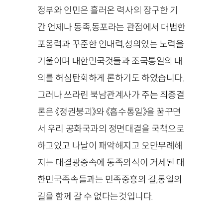
정부와 인민은 흘러온 력사의 장구한 기
간 언제나 동족,동포라는 관점에서 대범한
포옹력과 꾸준한 인내력,성의있는 노력을
기울이며 대한민국것들과 조국통일의 대
의를 허심탄회하게 론하기도 하였습니다.
그러나 쓰라린 북남관계사가 주는 최종결
론은 《정권붕괴》와 《흡수통일》을 꿈꾸면
서 우리 공화국과의 정면대결을 국책으로
하고있고 나날이 패악해지고 오만무례해
지는 대결광증속에 동족의식이 거세된 대
한민국족속들과는 민족중흥의 길,통일의
길을 함께 갈 수 없다는것입니다.