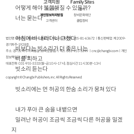
고객지원
Family Sites
어떻게 해야 불행해질 수 있을까?
이용약관
창비
개인정보처리방침
창비문화재단
너는 묻는다
고객센터
클럽창비
아침에 비 내리더니 그쳤다
법인명 : ㈜창비ㅣ대표이사 : 염종선ㅣ사업자등록번호 : 105-81-63672ㅣ통신판매업 : 제 2009-
경기파주-1928호
비보다는 빗소리가 더 좋은 나는
주소 : 경기도 파주시 회동길 184(문발동)ㅣ팩스 : 031-955-3399 ㅣ
cnc@changbi.com
ㅣ개인
정보책임자 : 신문수
비를 피하고
대표전화 : 031-955-3333(월~금 10시~17시), 점심시간 11시 30분~13시
빗소리 듣는다
copyright © Changbi Publishers, inc. All Rights Reserved.
빗소리에는 먼 허공의 한숨 소리가 뭉쳐 있다
내가 푸아 큰 숨을 내뱉으면
밀려난 허공이 조금씩 조금씩 다른 허공을 밀겠
지