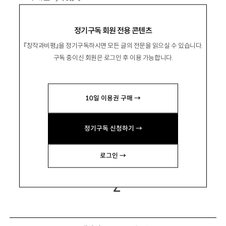
1967년 전남 장흥 출생. 1994년 『창작과비평』
정기구독 회원 전용 콘텐츠
으로 등단.
『창작과비평』을 정기구독하시면 모든 글의 전문을 읽으실 수 있습니다.
시집 『눈물 속에는 고래가 산다』 『상처가 나를
구독 중이신 회원은 로그인 후 이용 가능합니다.
살린다』 『물 속의 불』 『귀가 서럽다』 『당신은 북
천에서 온 사람』 『코끼리가 쏟아진다』 등이 있음.
10일 이용권 구매 →
e-siin@hanmail.net
정기구독 신청하기 →
로그인 →
Z