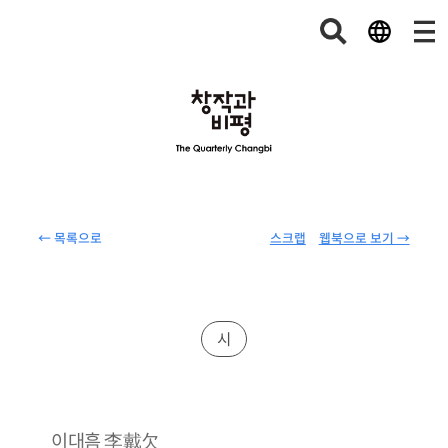
← 목록으로
스크랩
웹북으로 보기 →
시
李戴欠
이대흠