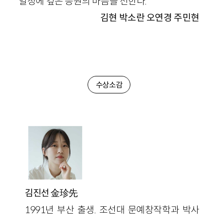
열정에 깊은 응원의 마음을 전한다.
김현 박소란 오연경 주민현
수상소감
金珍先
김진선
1991년 부산 출생. 조선대 문예창작학과 박사