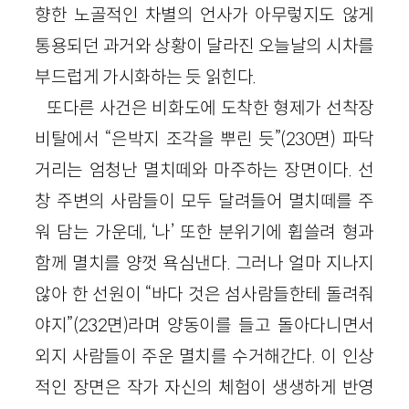
향한 노골적인 차별의 언사가 아무렇지도 않게
통용되던 과거와 상황이 달라진 오늘날의 시차를
부드럽게 가시화하는 듯 읽힌다.
또다른 사건은 비화도에 도착한 형제가 선착장
비탈에서 “은박지 조각을 뿌린 듯”(230면) 파닥
거리는 엄청난 멸치떼와 마주하는 장면이다. 선
창 주변의 사람들이 모두 달려들어 멸치떼를 주
워 담는 가운데, ‘나’ 또한 분위기에 휩쓸려 형과
함께 멸치를 양껏 욕심낸다. 그러나 얼마 지나지
않아 한 선원이 “바다 것은 섬사람들한테 돌려줘
야지”(232면)라며 양동이를 들고 돌아다니면서
외지 사람들이 주운 멸치를 수거해간다. 이 인상
적인 장면은 작가 자신의 체험이 생생하게 반영