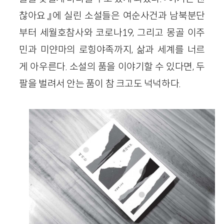
찮아요』에 실린 소설들은 여순사건과 남북분단
부터 세월호참사와 코로나19, 그리고 몽골 이주
민과 미얀마의 로힝야족까지, 삶과 세계를 너르
게 아우른다. 소설의 품을 이야기할 수 있다면, 두
팔을 벌려서 안는 품이 참 크고도 넉넉하다.