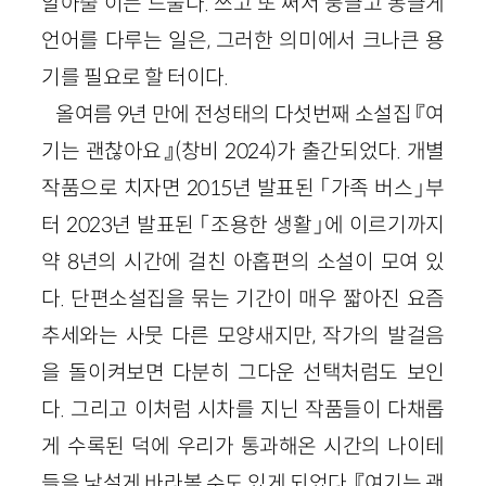
알아줄 이는 드물다. 쓰고 또 써서 둥글고 몽글게
언어를 다루는 일은, 그러한 의미에서 크나큰 용
기를 필요로 할 터이다.
올여름 9년 만에 전성태의 다섯번째 소설집 『여
기는 괜찮아요』(창비 2024)가 출간되었다. 개별
작품으로 치자면 2015년 발표된 「가족 버스」부
터 2023년 발표된 「조용한 생활」에 이르기까지
약 8년의 시간에 걸친 아홉편의 소설이 모여 있
다. 단편소설집을 묶는 기간이 매우 짧아진 요즘
추세와는 사뭇 다른 모양새지만, 작가의 발걸음
을 돌이켜보면 다분히 그다운 선택처럼도 보인
다. 그리고 이처럼 시차를 지닌 작품들이 다채롭
게 수록된 덕에 우리가 통과해온 시간의 나이테
들을 낯설게 바라볼 수도 있게 되었다. 『여기는 괜