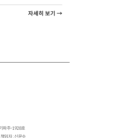
자세히 보기 →
경기파주-1928호
책임자 : 신문수