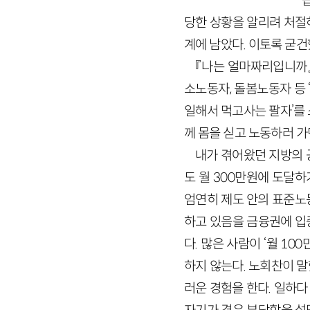
당한 상황을 알리려 처절
계에 남았다. 이토록 굳
『나는 얼마짜리입니까』
소노동자, 돌봄노동자 등 
일해서 먹고사는 팔자’를 
께 몸을 싣고 노동하러 가
내가 겪어왔던 지방의 
도 월 300만원에 도달
엄연히 제도 안의 표준노
하고 있음을 금융권에 입증
다. 많은 사람이 ‘월 1
하지 않는다. 노회찬이 말
러운 경험을 한다. 일하다