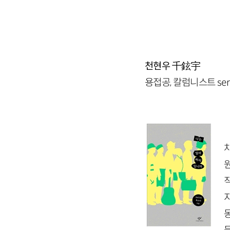
천현우
千鉉宇
용접공, 칼럼니스트 seri