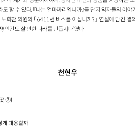
지나 계기와 명분이어야지, 정치인 개인의 성품을 치장하는 도구
라도 할 수 있다. 『나는 얼마짜리입니까』를 단지 약자들의 이야
 노회찬 의원의 「6411번 버스를 아십니까?」 연설에 담긴 
투명인간도 살 만한 나라를 만듭시다’였다.
천현우
곳 ②)
떻게 대응할까