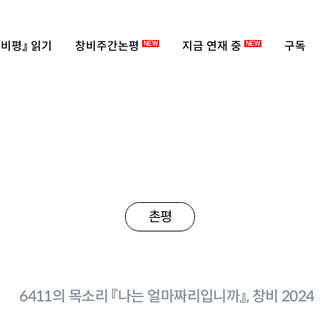
비평』 읽기
창비주간논평
지금 연재 중
구독
NEW
NEW
촌평
6411의 목소리 『나는 얼마짜리입니까』, 창비 2024