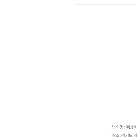
법인명 : ㈜창비
주소 : 경기도 파