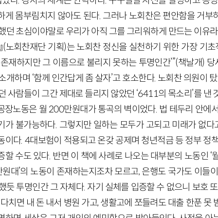
듭났다. 강자의 세계는 안락하다. 구구절절 자신을 설명하고 증명
하게 몸부림치지 않아도 된다. 그러나 노회찬은 편안함을 거부
건했던 초심이야말로 우리가 아직 그를 그리워하게 만드는 이유라
(노회찬재단 기획)는 노회찬 정신을 실천하기 위한 가장 기초적
‘존재하지만 그 이름으로 불리지 못하는 투명인간’”(책날개) 당사
소개하며 ‘함께 인간답게 좀 살자’고 호소한다. 노회찬 의원이 탔
던 사람들이 그간 제대로 들리지 않았던 ‘6411의 목소리’를 낸 
공장노동은 월 200만원대가 통곡의 벽이었다. 법 테두리 안에서
하기가 불가능하다. 그렇지만 일하는 모두가 고되고 미래가 없
동이다. 4대보험이 적용되고 온갖 공제며 청년적금 등 정부 정책
할 수도 있다. 반면 이 책에 사례로 나오는 대부분의 노동인 ‘월
00만원대’의 노동이 존재하는지조차 모르고, 은행도 국가도 이들
했듯 투명인간 그 자체다. 자기 실체를 입증할 수 없으니 보호 또
 다치면 내 돈 내서 병원 가고, 생활고에 쪼들려도 대출 한푼 못