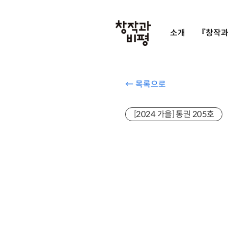
소개
『창작과
← 목록으로
[2024 가을] 통권 205호