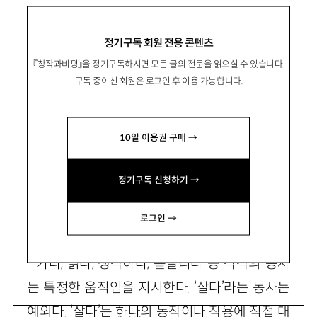
‘살다’의 세가지 변주곡
정기구독 회원 전용 콘텐츠
『창작과비평』을 정기구독하시면 모든 글의 전문을 읽으실 수 있습니다.
구독 중이신 회원은 로그인 후 이용 가능합니다.
金壽伊
김수이
문학평론가, 경희대 후마니타스칼리지 교수. 평
10일 이용권 구매 →
론집 『풍경 속의 빈 곳』 『서정은 진화한다』 『쓸 수
있거나 쓸 수 없는』 등이 있음.
정기구독 신청하기 →
whitesnow1@hanmail.net
로그인 →
가다, 읽다, 생각하다, 흩날리다 등 각각의 동사
는 특정한 움직임을 지시한다. ‘살다’라는 동사는
예외다. ‘살다’는 하나의 동작이나 작용에 직접 대