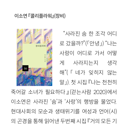
이소연 『콜리플라워』(창비)
“사라진 숨 한 조각 어디
로 갔을까?”(「안녕」) “나는
사랑이 어디로 가서 어떻
게 사라지는지 생각
해”(「네가 잊히지 않는
말」). 첫 시집 『나는 천천히
죽어갈 소녀가 필요하다』(걷는사람 2020)에서
이소연은 사라진 ‘숨’과 ‘사랑’의 행방을 물었다.
현대사회의 모순과 생태위기를 여성과 언어(시)
의 곤경을 통해 읽어낸 두번째 시집 『거의 모든 기