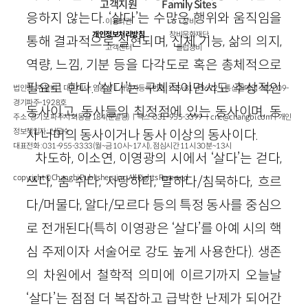
고객지원
Family Sites
응하지 않는다. ‘살다’는 수많은 행위와 움직임을
이용약관
창비
개인정보처리방침
창비문화재단
통해 결과적으로 실현되며, 신체 기능, 삶의 의지,
고객센터
클럽창비
역량, 느낌, 기분 등을 다각도로 혹은 총체적으로
필요로 한다. ‘살다’는 구체적이면서도 추상적인
법인명 : ㈜창비ㅣ대표이사 : 염종선ㅣ사업자등록번호 : 105-81-63672ㅣ통신판매업 : 제 2009-
경기파주-1928호
동사이고, 동사들의 최정점에 있는 동사이며, 동
주소 : 경기도 파주시 회동길 184(문발동)ㅣ팩스 : 031-955-3399 ㅣ
cnc@changbi.com
ㅣ개인
정보책임자 : 신문수
사 너머의 동사이거나 동사 이상의 동사이다.
대표전화 : 031-955-3333(월~금 10시~17시), 점심시간 11시 30분~13시
차도하, 이소연, 이영광의 시에서 ‘살다’는 걷다,
copyright © Changbi Publishers, inc. All Rights Reserved.
쓰다, 숨 쉬다, 사랑하다, 말하다/침묵하다, 흐르
다/머물다, 알다/모르다 등의 특정 동사를 중심으
로 전개된다(특히 이영광은 ‘살다’를 아예 시의 핵
심 주제이자 서술어로 강도 높게 사용한다). 생존
의 차원에서 철학적 의미에 이르기까지 오늘날
‘살다’는 점점 더 복잡하고 급박한 난제가 되어간