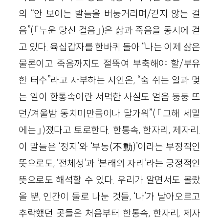
의 “안 보이는 발들을 버둥거리며/걷지 않는 걸
음”(「누운 당신 걸음」)은 삶과 죽음을 동시에 걷
고 있다. 육십갑자를 한바퀴 돌아 “나는 이제 삶은
물론이고 죽음까지도 절뚝여 부축해야 할/부유
한 터수”라고 자부하는 시인은, “숨 쉬는 일과 멎
는 일이 한통속이란 서먹한 사실도 얼음 둥둥 뜨
던/겨울밤 동치미만큼이나 달가워”(「그해 세밑
에는」)졌다고 토로한다. 한통속, 한자리, 제자리.
이 말들은 ‘정지’와 ‘부동(不動)’이라는 부정적인
뜻으로도, ‘전체성’과 ‘본래의 자리’라는 긍정적인
뜻으로도 해석할 수 있다. 우리가 알면서도 몰랐
을 뿐, 인간이 둘로 나눈 것들, ‘나’가 날아오르고
추락했던 곳들은 처음부터 한통속, 한자리, 제자