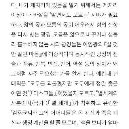
다. 내가 제자리에 있음을 알기 위해서는, 제자리
이상이나 바깥을 ‘알면서도 모르는’ 시야가 필요
하다. 앎의 몫과 모름의 몫이 어우러져 삶의 실상
을 다시 빚는 광경, 모름을 앎으로 바꾸거나 섣불
리 흡수하지 않는 시의 광경들은 이영광의 『살 것
만 같던 마음』에 이중적이며 동시적인 긍정의 진
술과 직유, 반복, 반전, 반어, 역설 등의 장치가 왜
그처럼 자주 필요했는가를 알게 한다. 예컨대 팬
데믹은 “모두를 괴롭혔지만 모두에게 정말 좋은
어떤 것”(「마스크들」)이었을지 모르고, “별세계의
자본이며/국가”(「별 세개」)가 착취하고 유린한
‘김용균씨와 그의 어머니들’은 돈 계산과 죽음 계
산과 생명 계산을 할 줄 모르며, “책을 보다가 엄마