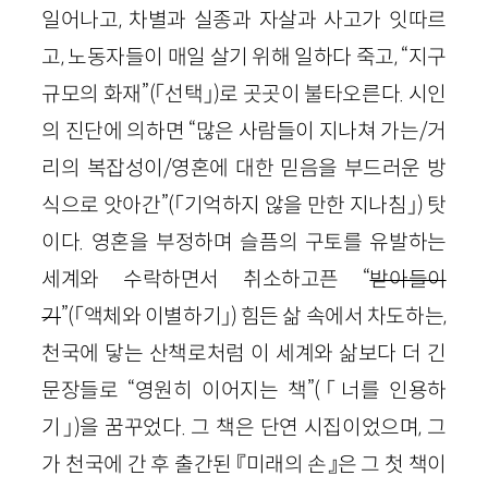
일어나고, 차별과 실종과 자살과 사고가 잇따르
고, 노동자들이 매일 살기 위해 일하다 죽고, “지구
규모의 화재”(「선택」)로 곳곳이 불타오른다. 시인
의 진단에 의하면 “많은 사람들이 지나쳐 가는/거
리의 복잡성이/영혼에 대한 믿음을 부드러운 방
식으로 앗아간”(「기억하지 않을 만한 지나침」) 탓
이다. 영혼을 부정하며 슬픔의 구토를 유발하는
세계와 수락하면서 취소하고픈 “
받아들이
기
”(「액체와 이별하기」) 힘든 삶 속에서 차도하는,
천국에 닿는 산책로처럼 이 세계와 삶보다 더 긴
문장들로 “영원히 이어지는 책”(「너를 인용하
기」)을 꿈꾸었다. 그 책은 단연 시집이었으며, 그
가 천국에 간 후 출간된 『미래의 손』은 그 첫 책이