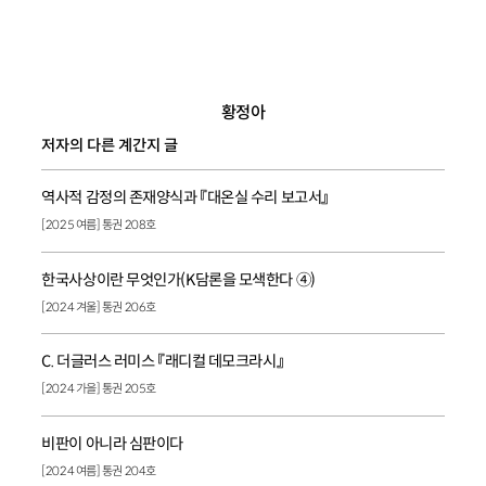
황정아
저자의 다른 계간지 글
역사적 감정의 존재양식과 『대온실 수리 보고서』
[2025 여름] 통권 208호
한국사상이란 무엇인가(K담론을 모색한다 ④)
[2024 겨울] 통권 206호
C. 더글러스 러미스 『래디컬 데모크라시』
[2024 가을] 통권 205호
비판이 아니라 심판이다
[2024 여름] 통권 204호