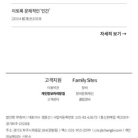
이토록 문제적인 ‘인간’
[2024 봄] 통권 203호
자세히 보기 →
고객지원
Family Sites
이용약관
창비
개인정보처리방침
창비문화재단
고객센터
클럽창비
법인명 : ㈜창비ㅣ대표이사 : 염종선ㅣ사업자등록번호 : 105-81-63672ㅣ통신판매업 : 제 2009-
경기파주-1928호
주소 : 경기도 파주시 회동길 184(문발동)ㅣ팩스 : 031-955-3399 ㅣ
cnc@changbi.com
ㅣ개인
정보책임자 : 신문수