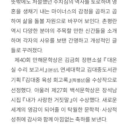
뜻밖에도 처절했던 수치심의 역사를 토로하며 영
혼을 생채기 내는 마이너스의 감정을 곱하고 곱
하여 삶을 돌볼 자원으로 바꾸어 보인다. 촌평란
역시 다양한 분야의 주목할 만한 신간들을 소개
하며 각자의 사유를 보탠 간명하고 개성적인 글
들로 꾸려졌다.
제40회 만해문학상은 김금희 장편소설 『대온
실 수리 보고서』
, 연세대학교 김대중도서관
(본상)
기획 『김대중 육성 회고록』
을 수상작으로
(특별상)
선정했다. 아울러 제27회 백석문학상은 장석남
시집 『내가 사랑한 거짓말』이 수상했다. 새로운
세계의 영감이 되어줄 이 탁월한 문학적·사상적
성취에 감사와 함께 아낌없는 축하를 보낸다.