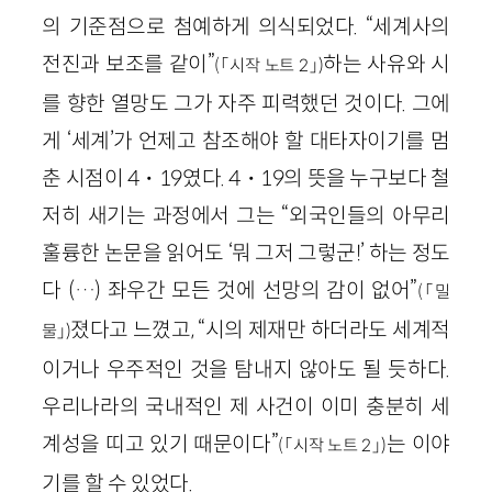
의 기준점으로 첨예하게 의식되었다. “세계사의
전진과 보조를 같이”
하는 사유와 시
(「시작 노트 2」)
를 향한 열망도 그가 자주 피력했던 것이다. 그에
게 ‘세계’가 언제고 참조해야 할 대타자이기를 멈
춘 시점이 4・19였다. 4・19의 뜻을 누구보다 철
저히 새기는 과정에서 그는 “외국인들의 아무리
훌륭한 논문을 읽어도 ‘뭐 그저 그렇군!’ 하는 정도
다 (…) 좌우간 모든 것에 선망의 감이 없어”
(「밀
졌다고 느꼈고, “시의 제재만 하더라도 세계적
물」)
이거나 우주적인 것을 탐내지 않아도 될 듯하다.
우리나라의 국내적인 제 사건이 이미 충분히 세
계성을 띠고 있기 때문이다”
는 이야
(「시작 노트 2」)
기를 할 수 있었다.