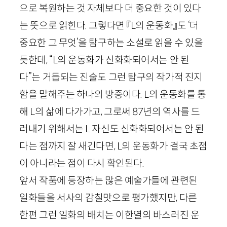
으로 복원하는 것 자체보다 더 중요한 것이 있다
는 뜻으로 읽힌다. 그렇다면 『
L
의 운동화』도 ‘더
중요한 그 무엇’을 탐구하는 소설로 읽을 수 있을
듯한데, “
L
의 운동화가 신화화되어서는 안 된
다”는 거듭되는 진술도 그런 탐구의 작가적 진지
함을 말해주는 하나의 방증이다.
L
의 운동화를 통
해
L
의 삶에 다가가고, 그로써
87
년의 역사를 드
러내기 위해서는
L
자신도 신화화되어서는 안 된
다는 점까지 잘 새긴다면,
L
의 운동화가 결국 초점
이 아니라는 점이 다시 확인된다.
앞서 작품에 등장하는 많은 예술가들에 관련된
일화들을 서사의 감칠맛으로 평가했지만, 다른
한편 그런 일화의 배치는 이한열의 바스러진 운