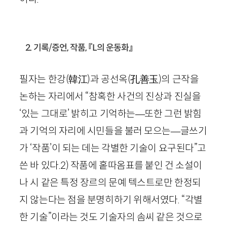
2. 기록/증언, 작품, 『
L
의 운동화』
필자는 한강
(
韓江
)
과 공선옥
(
孔善玉
)
의 근작을
논하는 자리에서 “참혹한 사건의 진상과 진실을
‘있는 그대로’ 밝히고 기억하는
—
또한 그런 밝힘
과 기억의 자리에 시민들을 불러 모으는
—
글쓰기
가 ‘작품’이 되는 데는 각별한 기술이 요구된다”고
쓴 바 있다.
2
)
작품에 홑따옴표를 붙인 건 소설이
나 시 같은 특정 장르의 문예 텍스트로만 한정되
지 않는다는 점을 분명히하기 위해서였다. “각별
한 기술”이라는 것도 기술자의 솜씨 같은 것으로