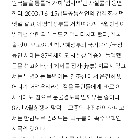
원국들을 통틀어 가히 ‘넘사벽’인 자살률이 웅변
한다.
2000
년
6
·
15
남북공동선언의 감격조차 먼
옛일 같고, 이명박정부를 거치며
87
년
6
월항쟁이
일궈낸 숱한 과실들도 거덜나다시피 했다. 결국
올 것이 오고야 만 박근혜정부의 국기문란
/
국정
농단 사태는
87
년체제도 사실상 임종에 돌입했
음을 선고한바, 이 체제를 장사
(
葬事
)
치르지 않고
서는 남녘이든 북녘이든 ‘헬조선’에서 온전히 벗
어나기 어려우리라는 점을 국민들에게, 바로 이
시각에도, 참으로 눈물겹도록 일깨우는 중이다.
87
년
6
월항쟁에 맞먹는 모종의 대전환이 아니고
서는 한반도로 밀려드는 ‘먹구름’에 속수무책인
시국인 것이다.