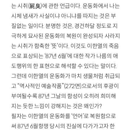
는 시취
(
屍臭
)
에 관한 언급이다. 운동화에서 나는
시체 냄새가 사실이냐 아니냐를 따지는 것은 부
질없는 일이다. 분명한 것은, 경건하달 정도로 지
극하게 묘사된 운동화의 복원이 완성되자 사라지
는 시취가 함축한 ‘뜻’이다. 이것도 이한열의 죽음
으로 표상되는 ‘
87
년
6
월’에 대한 작가 나름의 애
도행위의 한 표현으로 해석할 수 있다는 말이다.
그런데 이한열의 운동화가 마치 생물처럼 취급되
고 “역사적인 예술작품”
(
272
면)
으로서의 후광이
부여될수록
87
년 그날의 함성이 오히려 희미해
지는 듯한 느낌이 강해지는 것은 왜인가?
필자는 이한열의 운동화를 ‘언어’로 복원함으로
써
87
년
6
월항쟁 당시의 진실에 다가가고자 한