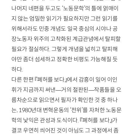
나머지 네편을 두고도 ‘노동문학’의 틀에 얽매이
지 않는 엄밀한 읽기가 필요하지만 그런 읽기를
위해서라도 민중 개념도 일국 중심의 시야나 공
장노동자 위주의 고착화된 계급관념에서 탈피할
필요가 절실하다. 그렇게 개념을 넓히고 탈피해
야만 좀더 섬세하고 정확한 비평도 가능해질 듯
하다.
다른 한편 『폐허를 보다』에서 감흥이 일어 이인
휘가 지금까지 써낸
—
거의 절판된
—
작품들을 오
름차순으로 읽으면서 필자가 확인한 것 중 하나
는,
1980
년대 변혁운동의 ‘전위’를 자처한 노동문
학의 낯익은 관성과 도식이다. 『폐허를 보다』가
결코 우연히 씌어진 것이 아님도 그 과정에서 좀