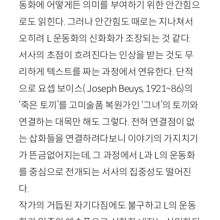
동화에 어떻게든 의미를 부여하기 위한 안간힘으
로도 읽힌다. 그러나 안간힘도 때로는 지나쳐서
오히려
L
운동화의 신화화가 조장되는 것 같다.
서사의 초점이 흐려진다는 인상을 받는 것도 무
리하게 텍스트를 짜는 과정에서 연유한다. 단적
으로 요셉 보이스(
Joseph
Beuys
,
1921
~
86
)의
‘죽은 토끼’를 고미술품 복원가인 ‘그녀’의 토끼와
연결하는 대목만 해도 그렇다. 전혀 연결점이 없
는 삽화들을 연결하려다보니 이야기의 가지치기
가 뜬금없어지는데, 그 과정에서
L
과
L
의 운동화
를 중심으로 전개되는 서사의 집중성도 떨어진
다.
작가의 거듭된 자기다짐에도 불구하고
L
의 운동