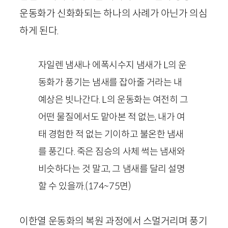
운동화가 신화화되는 하나의 사례가 아닌가 의심
하게 된다.
자일렌 냄새나 에폭시수지 냄새가
L
의 운
동화가 풍기는 냄새를 잡아줄 거라는 내
예상은 빗나간다.
L
의 운동화는 여전히 그
어떤 물질에서도 맡아본 적 없는, 내가 여
태 경험한 적 없는 기이하고 불온한 냄새
를 풍긴다. 죽은 짐승의 사체 썩는 냄새와
비슷하다는 것 말고, 그 냄새를 달리 설명
할 수 있을까.
(
174
~
75
면)
이한열 운동화의 복원 과정에서 스멀거리며 풍기