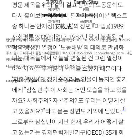
고객지원
Family Sites
평문 제목을 위와 같이 걸고 왕년의 노동문학도
이용약관
창비
다시 훑어보는 과정에서 필자가 곱씹어본 텍스트
개인정보처리방침
창비문화재단
고객센터
클럽창비
중 하나는 안재성
(
安載成
)
의 장편 『파업』
(
1989
;
사회평론
2009
)
이었다.
1987
년 당시 분출된 변
법인명 : ㈜창비ㅣ대표이사 : 염종선ㅣ사업자등록번호 : 105-81-63672ㅣ통신판매업 : 제 2009-
혁의 생생한 열정이 ‘노동해방’의 대의로 관념화
경기파주-1928호
주소 : 경기도 파주시 회동길 184(문발동)ㅣ팩스 : 031-955-3399 ㅣ
cnc@changbi.com
ㅣ개인
되는 대목들에서 오늘날 변질된 건 그런 열정이
정보책임자 : 신문수
대표전화 : 031-955-3333(월~금 10시~17시), 점심시간 11시 30분~13시
아닌지 하는 두려움이 뇌리를 스쳤기 때문이다.
‘학출
(
學出
)
’인 정기준이라는 인물이 동지인 홍기
copyright © Changbi Publishers, inc. All Rights Reserved.
에게 “삼십년 후 이 사회는 어떤 모습을 하고 있을
까요? 사회주의? 자본주의? 또 우리는 어떻게 살
1)
고 있을까요?”라고 묻는 장면도 기억에 남았다.
그로부터 삼십년이 지난 현재, 우리가 어떻게 살
고 있는가는 경제협력개발기구(
OECD
)
35
개 회