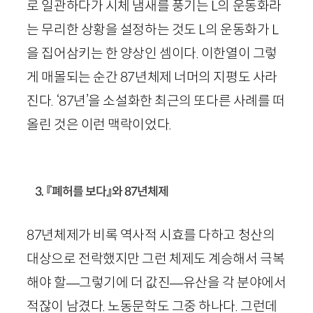
로 일관하다가 시체 냄새를 풍기는
L
의 운동화라
는 무리한 상황을 설정하는 것도
L
의 운동화가
L
을 집어삼키는 한 양상인 셈이다. 이한열이 그렇
게 매몰되는 순간
87
년체제 너머의 지평도 사라
진다. ‘
87
년’을 소설화한 최근의 또다른 사례를 떠
올린 것은 이런 맥락이었다.
3. 『폐허를 보다』와 87년체제
87
년체제가 비록 역사적 시효를 다하고 청산의
대상으로 전락했지만 그런 체제도 계승해서 극복
해야 할
—
그렇기에 더 값진
—
유산을 각 분야에서
적잖이 남겼다. 노동문학도 그중 하나다. 그런데