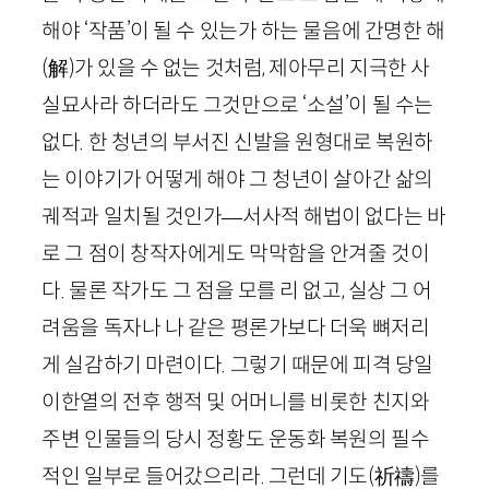
해야 ‘작품’이 될 수 있는가 하는 물음에 간명한 해
(
解
)
가 있을 수 없는 것처럼, 제아무리 지극한 사
실묘사라 하더라도 그것만으로 ‘소설’이 될 수는
없다. 한 청년의 부서진 신발을 원형대로 복원하
는 이야기가 어떻게 해야 그 청년이 살아간 삶의
궤적과 일치될 것인가
—
서사적 해법이 없다는 바
로 그 점이 창작자에게도 막막함을 안겨줄 것이
다. 물론 작가도 그 점을 모를 리 없고, 실상 그 어
려움을 독자나 나 같은 평론가보다 더욱 뼈저리
게 실감하기 마련이다. 그렇기 때문에 피격 당일
이한열의 전후 행적 및 어머니를 비롯한 친지와
주변 인물들의 당시 정황도 운동화 복원의 필수
적인 일부로 들어갔으리라. 그런데 기도
(
祈禱
)
를