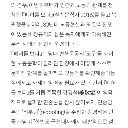
의 경우, 이인휘부터가 인간과 노동의 관계를 천
착한 『폐허를 보다』
(실천문학사
2016
)
를 들고 복
귀했을뿐더러,
80
년대 노동현실과 또 달라진 면
이 있는 비정규직의 삶은 독자에게도 익숙해진
우리 시대의 전형적 풍경이다.
『폐허를 보다』는 당대 변혁운동의 ‘도구’를 자처
한 노동문학이 달라진 환경에서 어떻게 스스로
문학적 한계를 돌파하고 있는가를 확인해준다는
점에서도 자세히 읽어볼 필요가 있다. 먼저 『폐허
를 보다』를 거듭 주목한 강경석
(
姜敬錫
)
이 의욕
적으로 설파한 민중론을 잠시 짚어보자. 민중담
론의 ‘리부팅’(
rebooting
)을 주창한 강경석은 민
중 개념이 “한반도 근현대사에서 내발적으로 성