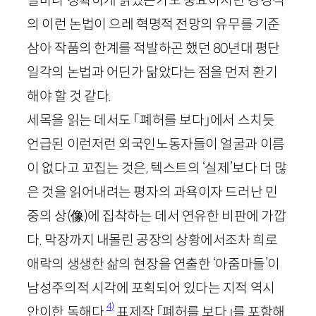
얼마나 정확하게 읽었는가도 중요하지만 강경석
의 이런 논법이 으레 혁명적 전망의 유무를 기준
삼아 작품의 한계를 적발하곤 했던
80
년대 평단
일각의 논법과 어딘가 닮았다는 점을 먼저 환기
해야 할 것 같다.
세목을 읽는 데서도 「폐허를 보다」에서 스치듯
언급된 이런저런 외국인노동자들이 얼굴과 이름
이 없다고 꼬집는 것은, 텍스트의 ‘실제’보다 더 많
은 것을 읽어내려는 평자의 과욕이자 드러난 민
중의 상
(
像
)
에 집착하는 데서 연유한 비판에 가깝
다. 막장까지 내몰린 공장의 상황에서조차 희로
애락의 생생한 삶의 현장을 연출한 ‘아줌마들’이
남성주의적 시각에 포획되어 있다는 지적 역시
4)
안이한 독해다.
표제작 「폐허를 보다」를 포함해