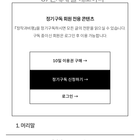
김숨과 이인휘의 근작들
정기구독 회원 전용 콘텐츠
『창작과비평』을 정기구독하시면 모든 글의 전문을 읽으실 수 있습니다.
구독 중이신 회원은 로그인 후 이용 가능합니다.
柳熙錫
유희석
10일 이용권 구매 →
문학평론가, 전남대 영어교육과 교수. 저서 『근대
극복의 이정표들』 『한국문학의 최전선과 세계문
정기구독 신청하기 →
학』, 역서 『지식의 불확실성』 『한 여인의 초상』
(공
역)
등이 있음. yoohuisok@yahoo.com
로그인 →
1. 머리말