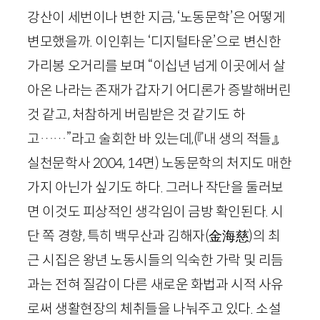
강산이 세번이나 변한 지금, ‘노동문학’은 어떻게
변모했을까. 이인휘는 ‘디지털타운’으로 변신한
가리봉 오거리를 보며 “이십년 넘게 이곳에서 살
아온 나라는 존재가 갑자기 어디론가 증발해버린
것 같고, 처참하게 버림받은 것 같기도 하
고……”라고 술회한 바 있는데,
(『내 생의 적들』,
실천문학사
2004
,
14
면)
노동문학의 처지도 매한
가지 아닌가 싶기도 하다. 그러나 작단을 둘러보
면 이것도 피상적인 생각임이 금방 확인된다. 시
단 쪽 경향, 특히 백무산과 김해자
(
金海慈
)
의 최
근 시집은 왕년 노동시들의 익숙한 가락 및 리듬
과는 전혀 질감이 다른 새로운 화법과 시적 사유
로써 생활현장의 체취들을 나눠주고 있다. 소설