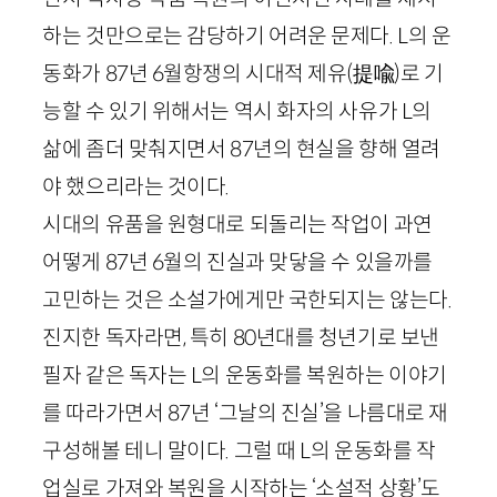
하는 것만으로는 감당하기 어려운 문제다.
L
의 운
동화가
87
년
6
월항쟁의 시대적 제유
(
提喩
)
로 기
능할 수 있기 위해서는 역시 화자의 사유가
L
의
삶에 좀더 맞춰지면서
87
년의 현실을 향해 열려
야 했으리라는 것이다.
시대의 유품을 원형대로 되돌리는 작업이 과연
어떻게
87
년
6
월의 진실과 맞닿을 수 있을까를
고민하는 것은 소설가에게만 국한되지는 않는다.
진지한 독자라면, 특히
80
년대를 청년기로 보낸
필자 같은 독자는
L
의 운동화를 복원하는 이야기
를 따라가면서
87
년 ‘그날의 진실’을 나름대로 재
구성해볼 테니 말이다. 그럴 때
L
의 운동화를 작
업실로 가져와 복원을 시작하는 ‘소설적 상황’도