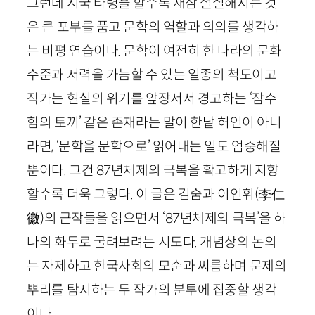
그런데 시국 타령을 할수록 새삼 절실해지는 것
은 큰 포부를 품고 문학의 역할과 의의를 생각하
는 비평 연습이다. 문학이 여전히 한 나라의 문화
수준과 저력을 가늠할 수 있는 일종의 척도이고
작가는 현실의 위기를 앞장서서 경고하는 ‘잠수
함의 토끼’ 같은 존재라는 말이 한낱 허언이 아니
라면, ‘문학을 문학으로’ 읽어내는 일도 엄중해질
뿐이다. 그건
87
년체제의 극복을 확고하게 지향
할수록 더욱 그렇다. 이 글은 김숨과 이인휘
(
李
仁
徽
)
의 근작들을 읽으면서 ‘
87
년체제의 극복’을 하
나의 화두로 굴려보려는 시도다. 개념상의 논의
는 자제하고 한국사회의 모순과 씨름하며 문제의
뿌리를 탐지하는 두 작가의 분투에 집중할 생각
이다.