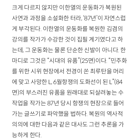
크게 다르지 않지만 이한열의 운동화가 복원된
사연과 과정을 소설화한 터라, ‘
87
년’이 자연스럽
게 부각된다. 이한열의 운동화를 복원한 김겸의
강의를 작가가 수강한 것이 집필 계기였다고 하
는데, 그 운동화는 물론 단순한 신발이 아니다. 한
마디로 그것은 “시대의 유품”
(
25
면)
이다. “민주화
를 위한 시위 현장에서 전경이 쏜 최루탄을 머리
에 맞고 사망한
L
,
6
월항쟁의 도화선이 된
L
”
(
84
면)
의 부스러진 유품을 원래대로 되살려놓는 수
작업을 작가는
87
년 당시 항쟁의 현장으로 들어
가는 글쓰기로 파악했을 법하다. 복원의 역사적
의의에 대한 다음과 같은 대사도 그런 추론을 가
능하게 한다.