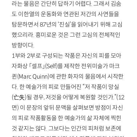
라는 물음은 간단히 답하기 어렵다. 그래서 김숨
도 이한열의 운동화와 연관된 저간의 사연들을
탐문하면서
87
년의 ‘진실’을 읽어내기 위해 고심
했으리라. 흥미로운 것은 그런 고심의 전체적인
방향이다.
1
부와
2
부로 구성되는 작품은 자신의 피를 모아
자화상 「셀프」(
Self
)를 제작한 전위미술가 마크
퀸(
Marc
Quinn
)에 관한 화자의 물음에서 시작한
다. 한 예술가의 피로 만들어진 “저 작품이 망실
(
亡失
)
될 경우, 저것을 어떻게 복원할 것인가.”
(
12
면)
이 문장의 앞뒤 문맥을 살펴보면 방점이 자신
의 피로 작품활동을 한 예술가의 삶 자체에 찍힌
것 같지는 않다. 그보다는 인간의 피처럼 보존에