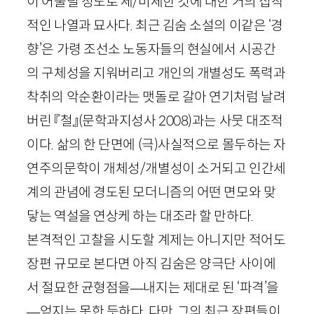
이 어울릴 정도로 세
/
미세한 것에 대한 거의 집착
적인 나열과 묘사다. 최근 김숨 소설의 이같은 ‘경
향’은 가령 조선소 노동자들의 현실에서 시공간
의 구체성을 지워버리고 개인의 개별성도 폭력과
착취의 악순환이라는 맷돌로 갈아 연기처럼 날려
버린 『철』
(문학과지성사
2008
)
과는 사뭇 대조적
이다. 삶의 한 단면에 (극)사실적으로 몰두하는 자
연주의문학이 개체성
/
개별성이 소거되고 인간세
계의 관념에 경도된 모더니즘의 어떤 면모와 맞
닿는 역설을 연상케 하는 대조라 할 만하다.
본격적인 고찰을 시도할 계제는 아니지만 적어도
장편 규모로 본다면 아직 김숨은 양극단 사이에
서 절묘한 균형점을
—
내지는 제대로 된 ‘파격’을
—
얻지는 못한 듯하다. 다만, 그의 최근 장편들이