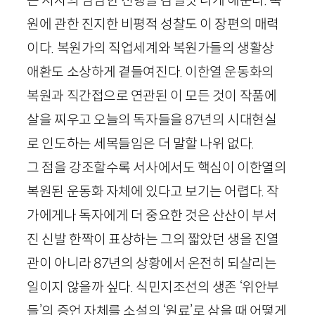
는 서사의 담담한 진행을 감칠맛 나게 해준다. 복
원에 관한 진지한 비평적 성찰도 이 장편의 매력
이다. 복원가의 직업세계와 복원가들의 생활상
애환도 소상하게 곁들여진다. 이한열 운동화의
복원과 직간접으로 연관된 이 모든 것이 작품에
살을 찌우고 오늘의 독자들을
87
년의 시대현실
로 인도하는 세목들임은 더 말할 나위 없다.
그 점을 강조할수록 서사에서도 핵심이 이한열의
복원된 운동화 자체에 있다고 보기는 어렵다. 작
가에게나 독자에게 더 중요한 것은 산산이 부서
진 신발 한짝이 표상하는 그의 짧았던 생을 진열
관이 아니라
87
년의 상황에서 온전히 되살리는
일이지 않을까 싶다. 식민지조선의 생존 ‘위안부
들’의 증언 자체를 소설의 ‘원료’로 삼을 때 어떻게