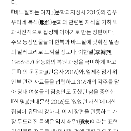
다.
『바느질하는 여자』
(문학과지성사
2015
)
의 경우
우리네 복식
(
服飾
)
문화와 관련된 지식을 가히 백
과사전적으로 집성해 이야기로 만든 장편이다.
주요 등장인물들이 한복과 바느질에 맞춰진 일종
의 알레고리로 느껴질 정도다. 이한열
(
李
韓
烈
,
1966
~
87
)
운동화의 복원 과정을 극미하게 파고
든 『
L
의 운동화』
(민음사
2016
)
와, 일제강점기 위
안부 관련 자료들을 섭렵하고
316
개의 각주를 달
아 당대 여성들의 짐승만도 못했던 삶을 증언한
『한 명』
(현대문학
2016
)
도 ‘있었던 사실’에 대한
집념이 유달리 강하다. 이 세 장편을 관통하는 가
장 두드러진 특색은 역시 쇄말
(
瑣末
)
이라는 표현