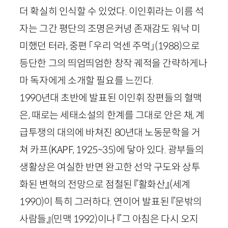
더 확실히 인식할 수 있었다. 이인휘라는 이름 석
자는 그간 평단의 조명은커녕 존재감도 워낙 미
미했던 터라, 중편 「우리 억센 주먹」
(
1988
)
으로
등단한 그의 띄엄띄엄한 창작 궤적을 간략하게나
마 독자에게 소개할 필요를 느낀다.
1990
년대 초반에 발표된 이인휘 장편들의 혈맥
은, 때로는 세태소설의 한계를 그대로 안은 채, 계
급투쟁의 대의에 바쳐진
80
년대 노동문학을 거
쳐 카프(
KAPF
,
1925
~
35
)에 닿아 있다. 광부들의
생활상은 여실한 반면 완고한 선악 구도와 상투
화된 변혁의 전망으로 점철된 『활화산』
(세계
1990
)
이 특히 그러하다. 연이어 발표된 『문밖의
사람들』
(민맥
1992
)
이나 『그 아침은 다시 오지