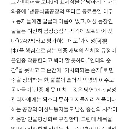
그가 『폐허를 보다』의 표제작을 온당하게 논하는
와중에 “냉동식품공장의 또다른 동료들일 이주
노동자들에겐 얼굴과 이름이 없고, 여성 등장인
물들은 여전히 남성중심적 시각에 포획되어 있
다”
(
248
면)
라고 평가하는 데도 ‘가시성
(
可視
性
)
’을 핵심으로 삼는 민중 개념의 실체적 규정이
은연중 작동한다고 봐야 할 듯하다. “연대의 순
간”을 못박고 그 순간에 “가시화되는 존재”로 민
중을 정의하는 한, 뿔뿔이 흩어진 익명의 이주노
동자들이 ‘민중’에 못 미치는 것은 당연하다. 남성
관리자에게는 찍소리 못하고 저들끼리 한풀이나
하는 공장의 여성노동자들도 남성 중심의 시각이
작용한 인물형상화로 규정한다. 그런데 세목을