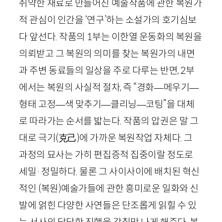
취약한 재료로 만들어진 예술작품에 관한 복원가
적 관심이 인간을 ‘연구’하는 소설가의 호기심보
다 앞선다. 작품의
1
부는 이한열 운동화의 복원을
의뢰받고 그 복원의 의미를 찾는 복원가의 내면
과 주변 동료들의 일상을 주로 다루는 반면,
2
부
에서는 복원의 사실적 절차, 즉 “경화
—
메우기
—
형태 고정
—
색 맞추기
—
클리닝
—
코팅”을 대체
로 따라가는 순서를 밟는다. 작품의 압권은 말 그
대로 극기
(
克己
)
에 가까운 복원작업 자체다. 그
과정의 묘사는 가히 편집증적 집중이랄 정도로
세밀
·
정밀하다. 물론 그 사이사이에 배치된 혁신
적인 (복원)예술가들에 관한 흥미로운 일화와 신
발에 얽힌 다양한 사연들은 단조롭게 읽힐 수 있