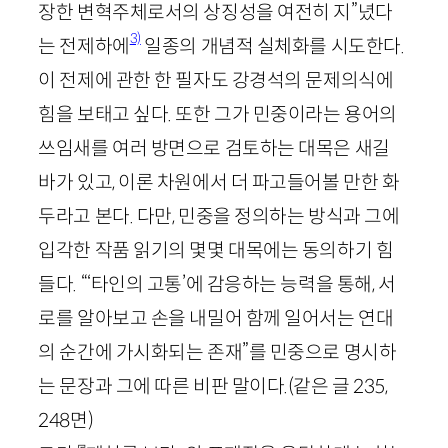
장한 변혁주체로서의 상징성을 여전히 지”녔다
3)
는 전제하에
일종의 개념적 실체화를 시도한다.
이 전제에 관한 한 필자도 강경석의 문제의식에
힘을 보태고 싶다. 또한 그가 민중이라는 용어의
쓰임새를 여러 방면으로 검토하는 대목은 새길
바가 있고, 이론 차원에서 더 파고들어볼 만한 화
두라고 본다. 다만, 민중을 정의하는 방식과 그에
입각한 작품 읽기의 몇몇 대목에는 동의하기 힘
들다. “‘타인의 고통’에 감응하는 능력을 통해, 서
로를 알아보고 손을 내밀어 함께 일어서는 연대
의 순간에 가시화되는 존재”를 민중으로 명시하
는 문장과 그에 따른 비판 말이다.
(같은 글
235
,
248
면)