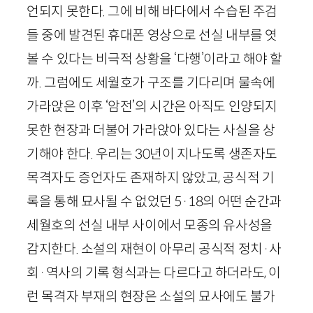
언되지 못한다. 그에 비해 바다에서 수습된 주검
들 중에 발견된 휴대폰 영상으로 선실 내부를 엿
볼 수 있다는 비극적 상황을 ‘다행’이라고 해야 할
까. 그럼에도 세월호가 구조를 기다리며 물속에
가라앉은 이후 ‘암전’의 시간은 아직도 인양되지
못한 현장과 더불어 가라앉아 있다는 사실을 상
기해야 한다. 우리는
30
년이 지나도록 생존자도
목격자도 증언자도 존재하지 않았고, 공식적 기
록을 통해 묘사될 수 없었던
5
·
18
의 어떤 순간과
세월호의 선실 내부 사이에서 모종의 유사성을
감지한다. 소설의 재현이 아무리 공식적 정치
·
사
회
·
역사의 기록 형식과는 다르다고 하더라도, 이
런 목격자 부재의 현장은 소설의 묘사에도 불가