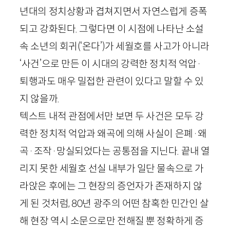
년대의 정치상황과 겹쳐지면서 자연스럽게 증폭
되고 강화된다. 그렇다면 이 시점에 나타난 소설
속 소년의 회귀(‘온다’)가 세월호를 사고가 아니라
‘사건’으로 만든 이 시대의 강력한 정치적 억압
·
퇴행과도 매우 밀접한 관련이 있다고 말할 수 있
지 않을까.
텍스트 내적 관점에서만 보면 두 사건은 모두 강
력한 정치적 억압과 왜곡에 의해 사실이 은폐
·
왜
곡
·
조작
·
망실되었다는 공통점을 지닌다. 끝내 열
리지 못한 세월호 선실 내부가 일단 물속으로 가
라앉은 후에는 그 현장의 증언자가 존재하지 않
게 된 것처럼,
80
년 광주의 어떤 참혹한 민간인 살
해 현장 역시 소문으로만 전해질 뿐 정확하게 증