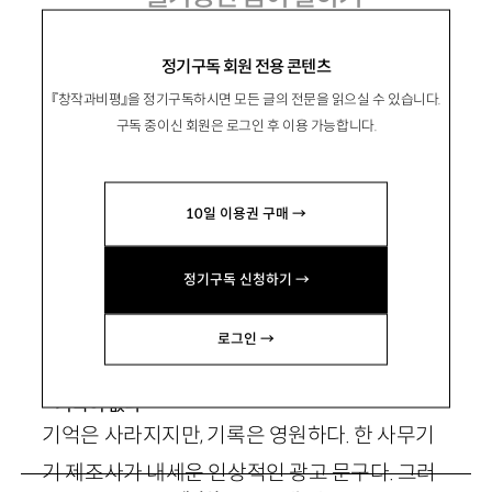
세월호 시대의 ‘시적 기억’
정기구독 회원 전용 콘텐츠
『창작과비평』을 정기구독하시면 모든 글의 전문을 읽으실 수 있습니다.
구독 중이신 회원은 로그인 후 이용 가능합니다.
咸燉均
함돈균
10일 이용권 구매 →
문학평론가. 저서로 『얼굴 없는 노래』 『시는 아무
것도 모른다』 『예외들』 『사물의 철학』 등이 있음.
정기구독 신청하기 →
husaing@naver.com
로그인 →
기록이 없다
기억은 사라지지만, 기록은 영원하다. 한 사무기
기 제조사가 내세운 인상적인 광고 문구다. 그러