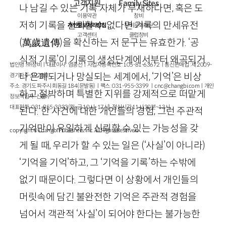
고객지원
Family Sites
나 남길 수 있는 기록 자체가 부재하다면, 혹은 도
이용약관
창비
저히 기록을 신뢰할 수 없다면 기록의 만세유전
개인정보처리방침
창비문화재단
고객센터
클럽창비
(
萬歲遺傳
)
을 확신하는 저 문구는 유효한가. ‘공
식적 기록’이 기록의 생성단계에서부터 왜곡되거
법인명 : ㈜창비ㅣ대표이사 : 염종선ㅣ사업자등록번호 : 105-81-63672ㅣ통신판매업 : 제 2009-
나 은폐되거나 망실되는 세계에서, ‘기억’은 비상
경기파주-1928호
주소 : 경기도 파주시 회동길 184(문발동)ㅣ팩스 : 031-955-3399 ㅣ
cnc@changbi.com
ㅣ개인
하고 절박하며 특별한 지위를 강제적으로 떠맡게
정보책임자 : 신문수
대표전화 : 031-955-3333(월~금 10시~17시), 점심시간 11시 30분~13시
된다. 한 사건에 대한 개인들의 경험, 그런 주관적
기억만이 유일하게 신뢰할 수 있는 가능성을 갖
copyright © Changbi Publishers, inc. All Rights Reserved.
게 될 때, 우리가 할 수 있는 일은 (‘사실’이 아니라)
‘기억을 기억’하고, 그 ‘기억을 기록’하는 수밖에
없기 때문이다. 그렇다면 이 상황에서 개인들의
머릿속에 담긴 불완전한 기억은 주관적 경험을
넘어서 객관적 ‘사실’이 되어야 한다는 불가능한