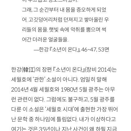
그래, 그 순간부터 내 몸을 증오하게 되었
어. 고깃덩어리처럼 던져지고 쌓아올린 우
리들의 몸을. 햇빛 속에 악취를 뿜으며 썩
어간 더러운 얼굴들을.
—
한강 『소년이 온다』, 46~47, 53면
한강
(
韓江
)
의 장편 『소년이 온다』
(창비
2014
)
는
세월호에 ‘관한’ 소설이 아니다. 엄밀히 말해
2014
년
4
월 세월호와
1980
년
5
월 광주는 아무
런 관련이 없다. 그럼에도 불구하고,
5
월 광주를
다룬 이 소설은 ‘세월호 시대’에 출현한 가장 뛰어
난 문학 중 하나임에 틀림없다. 내가 이상하다고
여기는 것은
35
년이나 지난 사건이 왜 하필 지금