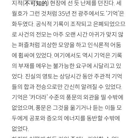
지적
(
不可知的
)
현장에 선 듯 난제를 던진다. 세
월호가 그런 것처럼
35
년 전 광주에서도 ‘기억’은
화두였다. 공식적 기록이 조작되고 은폐되었으므
로 사건의 전모는 아주 오랜 시간 아귀가 맞지 않
는 퍼즐처럼 괴상한 모양을 하고 인식론적 어둠
에 휩싸여 있었다. 여기에서도 역시 기억은 기록
의 부재를 메우는 불가능한 요구에 시달리고 있
었다. 진실의 영토는 상당시간 동안 주관적 기억
들의 합과 전승으로만 간신히 알려질 수 있었다.
기억은 ‘카더라’ 수준의 풍문의 외관을 띨 수밖에
없었으며, 풍문은 그것을 옮기거나 듣는 이들 모
두에게 공포와 증오의 에너지를 동반할 수밖에
없었다.