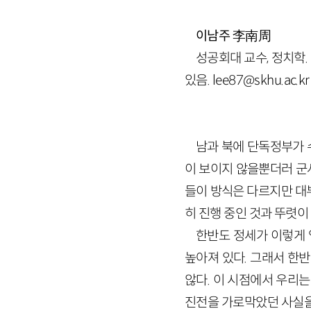
이남주
李南周
성공회대 교수, 정치학.
있음. lee87@skhu.ac.kr
남과 북에 단독정부가 
이 보이지 않을뿐더러 군
들이 방식은 다르지만 대
히 진행 중인 것과 뚜렷이
한반도 정세가 이렇게
높아져 있다. 그래서 한
않다. 이 시점에서 우리는
진전을 가로막았던 사실을