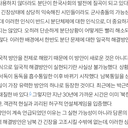
용하지 않더라도 분단이 한국사회의 발전에 질곡이 되고 있다
한 긴장상태에 상당히 익숙해진 시민들이라도 군사충돌의 가능
런데 이러한 인식이 반드시 분단체제에 대한 인식으로, 더 중요
는 않았다. 오히려 단순하게 분단상황이 어떻게든 빨리 해소
많다. 이러한 배경에서 한반도 분단 문제에 대한 일국적 해결방
국적 방안을 전제로 해왔기 때문에 이 방안이 새로운 것은 아니다
식으로 일국적 해결방안이 실현되기란 사실상 불가능했다. 상황
서독이 동독을 흡수통일한 이후 바뀌기 시작했다. 남북통일을 
이 가장 유력한 방안의 하나로 등장한 것이다. 최근에는 박
6
질한 바 있다.
그렇지만 지난
30
년에 가까운 시간은 이미 ‘북
, 객관적 현실과 괴리된 허구적 언설체계임을 입증했다.
안이 계속 언급되었던 이유는 그 실현 가능성이 아니라 담론의 효
 해결방안은 남북 간 긴장을 고조시킬 수밖에 없는데, 이러한 