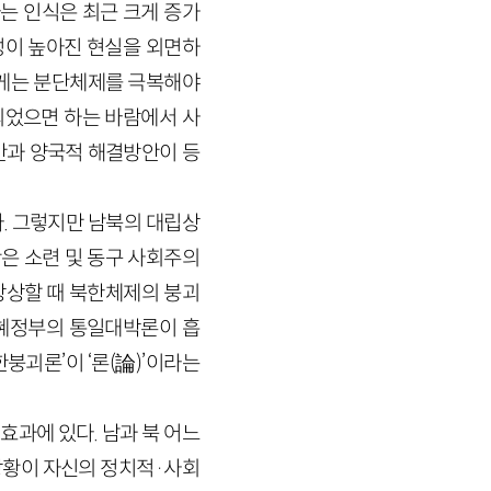
는 인식은 최근 크게 증가
성이 높아진 현실을 외면하
하게는 분단체제를 극복해야
되었으면 하는 바람에서 사
안과 양국적 해결방안이 등
. 그렇지만 남북의 대립상
은 소련 및 동구 사회주의
상상할 때 북한체제의 붕괴
근혜정부의 통일대박론이 흡
한붕괴론’이 ‘론
(
論
)
’이라는
과에 있다. 남과 북 어느
상황이 자신의 정치적
·
사회