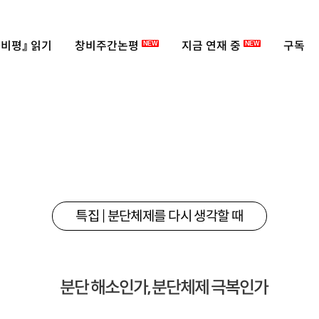
비평』 읽기
창비주간논평
지금 연재 중
구독
NEW
NEW
특집 | 분단체제를 다시 생각할 때
분단 해소인가, 분단체제 극복인가