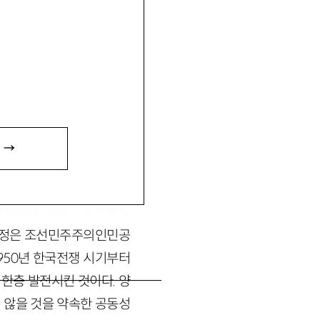
한국지성과의 통일대담』(공
 →
 6월 12일 싱가포르에서
평화체제’ 구축 △조선반도
 김정은 조선민주주의인민공
950년 한국전쟁 시기부터
한층 발전시킨 것이다. 양
 않을 것을 약속한 공동성