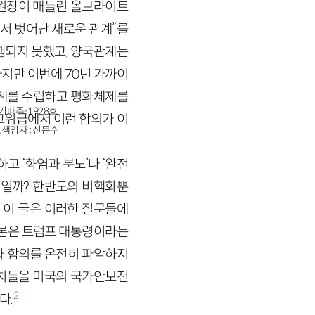
위원장이 매들린 올브라이트
서 벗어난 새로운 관계”를
행되지 못했고, 양국관계는
지만 이번에 70년 가까이
관계를 수립하고 평화체제를
경기파주-1928호
고위급에서 이런 합의가 이
책임자 : 신문수
고 ‘화염과 분노’나 ‘완전
것일까? 한반도의 비핵화뿐
 이 글은 이러한 질문들에
담론은 트럼프 대통령이라는
와 함의를 온전히 파악하지
조치들을 미국의 국가안보전
2
다.