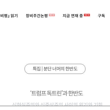
비평』 읽기
창비주간논평
지금 연재 중
구독
NEW
NEW
특집 | 분단 너머의 한반도
‘트럼프 독트린’과 한반도
신현실주의와 신중상주의 사이의 위기와 기회