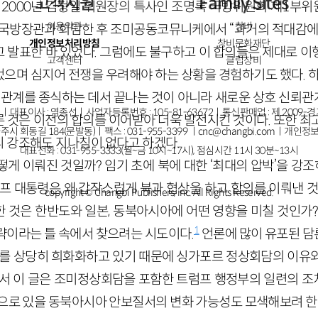
고객지원
Family Sites
, 2000년 김정일 위원장의 특사인 조명록 국방위원회 제1부
이용약관
창비
 국방장관과 회담한 후 조미공동코뮤니케에서 “과거의 적대감에
개인정보처리방침
창비문화재단
 발표한 바 있었다. 그럼에도 불구하고 이 합의들은 제대로 이
고객센터
클럽창비
으며 심지어 전쟁을 우려해야 하는 상황을 경험하기도 했다. 하
대관계를 종식하는 데서 끝나는 것이 아니라 새로운 상호 신뢰
ㅣ대표이사 : 염종선ㅣ사업자등록번호 : 105-81-63672ㅣ통신판매업 : 제 2009-
 것은 이전의 합의를 이어받아 더욱 발전시킨 것이다. 또한 최
주시 회동길 184(문발동)ㅣ팩스 : 031-955-3399 ㅣ
cnc@changbi.com
ㅣ개인정보
 강조해도 지나침이 없다고 하겠다.
대표전화 : 031-955-3333(월~금 10시~17시), 점심시간 11시 30분~13시
게 이뤄진 것일까? 임기 초에 북에 대한 ‘최대의 압박’을 강조하
럼프 대통령은 왜 갑작스럽게 북과 협상을 하고 합의를 이뤄낸 
copyright © Changbi Publishers, inc. All Rights Reserved.
 것은 한반도와 일본, 동북아시아에 어떤 영향을 미칠 것인가?
1
략이라는 틀 속에서 찾으려는 시도이다.
언론에 많이 유포된 
그를 상당히 희화화하고 있기 때문에 싱가포르 정상회담의 이유
라서 이 글은 조미정상회담을 포함한 트럼프 행정부의 일련의 
앞으로 있을 동북아시아 안보질서의 변화 가능성도 모색해보려 한