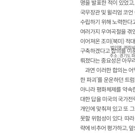
명을 발표한 적이 있었고
국무장관 및 윌리엄 코언
수립하기 위해 노력한다고
여러가지 우여곡절을 겪었
이어져온 조미(북미) 적
법인명 : ㈜창비
구축하겠다고 합의를 이룬
주소 : 경기도 파
뤄졌다는 중요성은 아무리
과연 이러한 합의는 어떻
한 파괴’를 운운하던 트
아니라 평화체제를 약속한
대한 답을 미국의 국가전
개인에 맞춰져 있고 또 
못할 위험성이 있다. 따
략에 비추어 평가하고, 