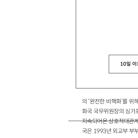
서재정
徐載晶
일본 국제기독교대학 정
저) 등이 있음. suh@icu.a
10일 이
도널드 트럼프 미국 대
정상회담을 갖고 △조·미
의 ‘완전한 비핵화’를 
화국 국무위원장의 싱가포
지속되어온 상호적대관계를
국은 1993년 외교부 