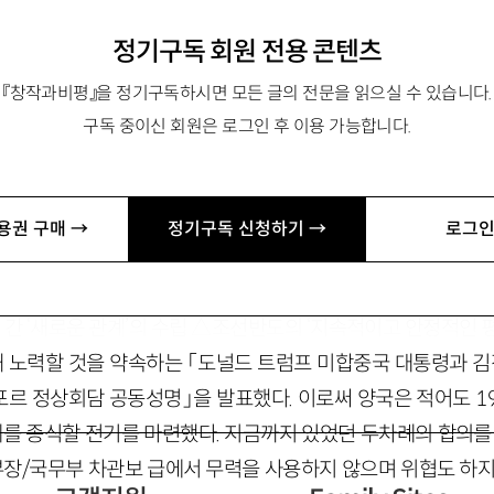
정기구독 회원 전용 콘텐츠
『창작과비평』을 정기구독하시면 모든 글의 전문을 읽으실 수 있습니다.
구독 중이신 회원은 로그인 후 이용 가능합니다.
치·국제관계학과 교수. 저서 『한미동맹은 영구화하는가』 『
c.jp
용권 구매 →
정기구독 신청하기 →
로그인
통령과 김정은 조선민주주의인민공화국 국무위원장은 2018년
 간 ‘새로운 관계’의 수립 △조선반도의 ‘지속적이고 안정적인 
위해 노력할 것을 약속하는 「도널드 트럼프 미합중국 대통령과
르 정상회담 공동성명」을 발표했다. 이로써 양국은 적어도 1
 종식할 전기를 마련했다. 지금까지 있었던 두차례의 합의를 
부부장/국무부 차관보 급에서 무력을 사용하지 않으며 위협도 하지