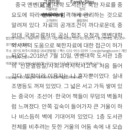
고객지원
Family Sites
중국 옌볜(延邊)대학 도서관은 북한 자료를 중
이용약관
창비
요도에 따라 분류해 엄격하게 관리하는 것으로
개인정보처리방침
창비문화재단
고객센터
클럽창비
알려져 있다. 자료의 공개조건이 까다로운데, 중
앙대 국제교류처의 공식 협조 요청과 옌볜대학
법인명 : ㈜창비ㅣ대표이사 : 염종선ㅣ사업자등록번호 : 105-81-63672ㅣ통신판매업 : 제 2009-
외사처의 도움으로 북한자료에 대한 접근이 허가
경기파주-1928호
주소 : 경기도 파주시 회동길 184(문발동)ㅣ팩스 : 031-955-3399 ㅣ
cnc@changbi.com
ㅣ개인
되었다. 2018년 7월 10일, 옌볜대학 도서관 1층
정보책임자 : 신문수
대표전화 : 031-955-3333(월~금 10시~17시), 점심시간 11시 30분~13시
의 ‘신문열람실/사회과학서적서고’에 처음 들어
갔다. 방학이라 이용자는 나 혼자뿐이었다. 실내
copyright © Changbi Publishers, inc. All Rights Reserved.
조명등도 꺼져 있었다. 그 넓은 서고 가득 쌓여 있
는 중국어·조선어·한국어 책들이 무덤의 벽돌처
럼 느껴졌다. 안쪽 깊숙이 들어가자 큰 거울이 하
나 비스듬히 벽에 기대어져 있었다. 1층 도서관
전체를 비추려는 듯한 거울의 어둠 속에 내 모습