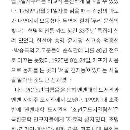
월 3일자부터는 비교적 온전하게 살펴볼 수 있었
다. 1958년 8월 21일자를 읽을 때는 감정의 파도
가 내면에서 요동쳤다. 두면에 걸쳐 ‘우리 문학의
빛나는 혁명적 전통 카프 창건 33주년’ 특집이 실
려 있었다. 한설야·송영·윤세평·신고송·엄흥섭
·박승극의 기고문들이 순식간에 나를 60년 전으
로 이끄는 듯했다. 1925년 8월 24일, 카프가 처음
으로 둥지를 튼 곳이 ‘서울 견지동’이었다는 사실
을 알아낸 것도 큰 성과였다.
나는 2018년 여름을 온전히 옌볜대학 도서관과
옌볜 자치주 도서관에서 보냈다. 1990년대 초중
반에 옌볜대학 도서관의 ‘조선문도서열람실’은
북한문학 연구자들에게 ‘자료의 성지’였다. 조명
희·리기영·한설야·림화 같은 카프시대 문인들