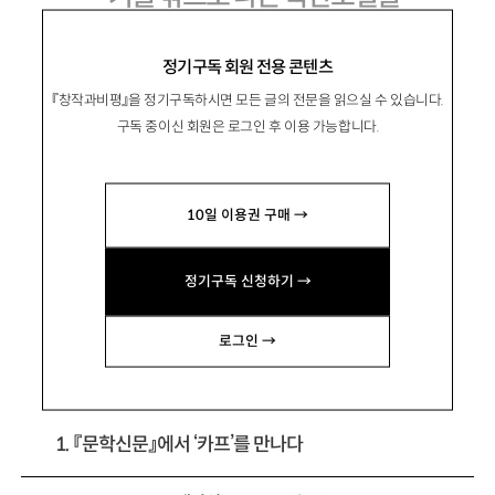
동시대 북한문학 읽기
정기구독 회원 전용 콘텐츠
『창작과비평』을 정기구독하시면 모든 글의 전문을 읽으실 수 있습니다.
구독 중이신 회원은 로그인 후 이용 가능합니다.
吳昶銀
오창은
10일 이용권 구매 →
문학평론가, 중앙대 교수. 저서 『비평의 모험』
『모욕당한 자들을 위한 사유』 『절망의 인문학』
정기구독 신청하기 →
『나눔의 그늘에 스며들다』 등이 있음.
longcau@hanmail.net
로그인 →
1. 『문학신문』에서 ‘카프’를 만나다