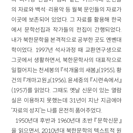
의 자료와 백석·리용악 등 월북 문인들의 자료가
이곳에 보존되어 있었다. 그 자료를 활용해 한국
에서 문학선집과 작가들의 전집이 간행되었다.
내가 북한문학을 본격적으로 공부한 곳도 옌볜대
학이었다. 1997년 석사과정 때 교환연구생으로
그곳에서 생활하면서, 북한문학사의 대표작으로
일컬어지는 천세봉의 『석개울의 새봄』(1955), 황
건의 『개마고원』(1956), 윤세중의 『시련속에서』
(1957)를 읽었다. 그때도 옛날 신문이 있는 열람
실은 이용하지 못했는데 31년이 지난 지금에야
‘자료의 성지’는 나를 온전히 품어주었다.
1950년대 후반과 1960년대 초반 『문학신문』
을 읽으면서, 2010년대 북한문학의 텍스트적 원