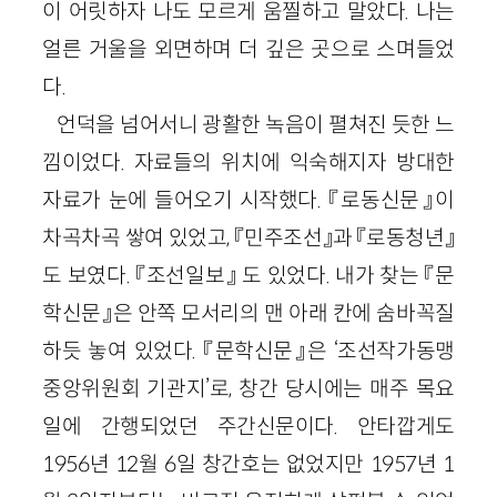
이 어릿하자 나도 모르게 움찔하고 말았다. 나는
얼른 거울을 외면하며 더 깊은 곳으로 스며들었
다.
언덕을 넘어서니 광활한 녹음이 펼쳐진 듯한 느
낌이었다. 자료들의 위치에 익숙해지자 방대한
자료가 눈에 들어오기 시작했다. 『로동신문』이
차곡차곡 쌓여 있었고, 『민주조선』과 『로동청년』
도 보였다. 『조선일보』 도 있었다. 내가 찾는 『문
학신문』은 안쪽 모서리의 맨 아래 칸에 숨바꼭질
하듯 놓여 있었다. 『문학신문』은 ‘조선작가동맹
중앙위원회 기관지’로, 창간 당시에는 매주 목요
일에 간행되었던 주간신문이다. 안타깝게도
1956년 12월 6일 창간호는 없었지만 1957년 1