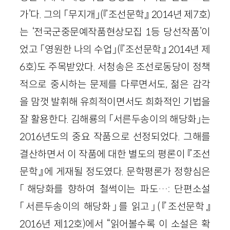
가’다. 그의 「무지개」(『조선문학』 2014년 제7호)
는 ‘전국군중문예작품현상모집 1등 당선작품’이
었고 「영원한 나의 수업」(『조선문학』 2014년 제
6호)도 주목받았다. 서청송은 조선로동당이 정책
적으로 중시하는 문제를 다루면서도, 젊은 감각
을 맘껏 발휘해 유희적이면서도 희화적인 기법을
잘 활용한다. 김해룡의 「서른두송이의 해당화」는
2016년도의 중요 작품으로 선정되었다. 그해를
결산하면서 이 작품에 대한 별도의 평론이 『조선
문학』에 게재될 정도였다. 문학평론가 정향심은
「해당화를 향하여 철썩이는 파도…: 단편소설
「서른두송이의 해당화」를 읽고」(『조선문학』
2016년 제12호)에서 “읽어볼수록 이 소설은 확