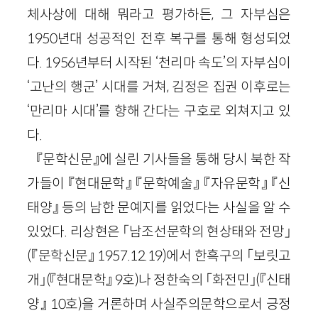
체사상에 대해 뭐라고 평가하든, 그 자부심은
1950년대 성공적인 전후 복구를 통해 형성되었
다. 1956년부터 시작된 ‘천리마 속도’의 자부심이
‘고난의 행군’ 시대를 거쳐, 김정은 집권 이후로는
‘만리마 시대’를 향해 간다는 구호로 외쳐지고 있
다.
『문학신문』에 실린 기사들을 통해 당시 북한 작
가들이 『현대문학』 『문학예술』 『자유문학』 『신
태양』 등의 남한 문예지를 읽었다는 사실을 알 수
있었다. 리상현은 「남조선문학의 현상태와 전망」
(『문학신문』 1957.12.19)에서 한흑구의 「보릿고
개」(『현대문학』 9호)나 정한숙의 「화전민」(『신태
양』 10호)을 거론하며 사실주의문학으로서 긍정