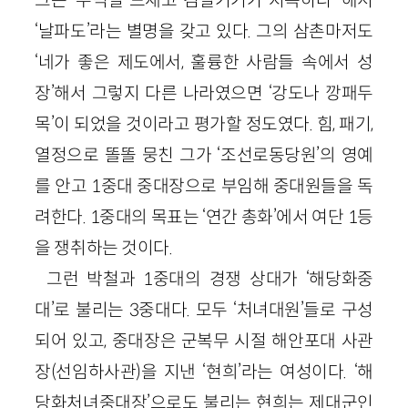
그는 ‘주먹질 드새고 검질기기가 지독하다’ 해서
‘날파도’라는 별명을 갖고 있다. 그의 삼촌마저도
‘네가 좋은 제도에서, 훌륭한 사람들 속에서 성
장’해서 그렇지 다른 나라였으면 ‘강도나 깡패두
목’이 되었을 것이라고 평가할 정도였다. 힘, 패기,
열정으로 똘똘 뭉친 그가 ‘조선로동당원’의 영예
를 안고 1중대 중대장으로 부임해 중대원들을 독
려한다. 1중대의 목표는 ‘연간 총화’에서 여단 1등
을 쟁취하는 것이다.
그런 박철과 1중대의 경쟁 상대가 ‘해당화중
대’로 불리는 3중대다. 모두 ‘처녀대원’들로 구성
되어 있고, 중대장은 군복무 시절 해안포대 사관
장(선임하사관)을 지낸 ‘현희’라는 여성이다. ‘해
당화처녀중대장’으로도 불리는 현희는 제대군인