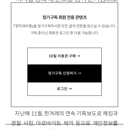
정기구독 회원 전용 콘텐츠
『창작과비평』을 정기구독하시면 모든 글의 전문을 읽으실 수 있습니다.
金昭摞
김소라
구독 중이신 회원은 로그인 후 이용 가능합니다.
한국여성인권진흥원 일본군‘위안부’문제연구
소 소장. 저서 『모두를 위한 성평등 공부』(공저)가
10일 이용권 구매 →
있음.
stellatis@gmail.com
정기구독 신청하기 →
로그인 →
1. 누구를 향한, 어떤 분노인가
지난해 11월, 한겨레의 연속 기획보도로 해킹과
경찰 사칭, 아르바이트 제의 등으로 개인정보를