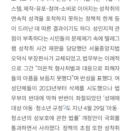
스템, 제작-유포-참여-소비로 이어지는 성착취의
연속적 성격을 포착하지 못하는 정책적 한계 등
이 드러난 데 따른 결과이기도 하다. 성인지적 관
점이 부족하다는 시민들의 문제제기 속에 텔레그
램 성착취 사건 재판을 담당했던 서울중앙지법
오덕식 부장판사가 교체되었고, 법무부는 이례적
으로 그간 “미온적 형사처벌과 대응으로 피해자
들의 아픔을 보듬지 못했다”며 반성을 표했다. 여
성단체들이 2013년부터 삭제를 시도했으나 법
무부의 반대에 막혀 번번이 좌절되었던 ‘성매매
3
대상 아동·청소년 규정’
도 지난 4월 29일 ‘아동·
청소년의 성보호에 관한 법률’ 개정안이 국회를
통과하면서 사라졌다. 정책의 초점 또한 성착취