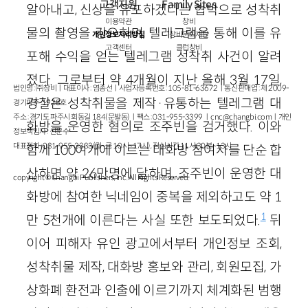
고객지원
Family Sites
알아내고, 신상을 유포하겠다는 협박으로 성착취
이용약관
창비
물의 촬영을 강요하며, 텔레그램을 통해 이를 유
개인정보처리방침
창비문화재단
고객센터
클럽창비
포해 수익을 얻는 텔레그램 성착취 사건이 알려
졌다. 그로부터 약 4개월이 지난 올해 3월 17일,
법인명 : ㈜창비ㅣ대표이사 : 염종선ㅣ사업자등록번호 : 105-81-63672ㅣ통신판매업 : 제 2009-
경찰은 성착취물을 제작·유통하는 텔레그램 대
경기파주-1928호
주소 : 경기도 파주시 회동길 184(문발동)ㅣ팩스 : 031-955-3399 ㅣ
cnc@changbi.com
ㅣ개인
화방을 운영한 혐의로 조주빈을 검거했다. 이와
정보책임자 : 신문수
대표전화 : 031-955-3333(월~금 10시~17시), 점심시간 11시 30분~13시
함께 100여개에 이르는 대화방 참여자를 단순 합
산하면 약 26만명에 달하며, 조주빈이 운영한 대
copyright © Changbi Publishers, inc. All Rights Reserved.
화방에 참여한 닉네임이 중복을 제외하고도 약 1
1
만 5천개에 이른다는 사실 또한 보도되었다.
뒤
이어 피해자 유인 광고에서부터 개인정보 조회,
성착취물 제작, 대화방 홍보와 관리, 회원모집, 가
상화폐 환전과 인출에 이르기까지 체계화된 범행