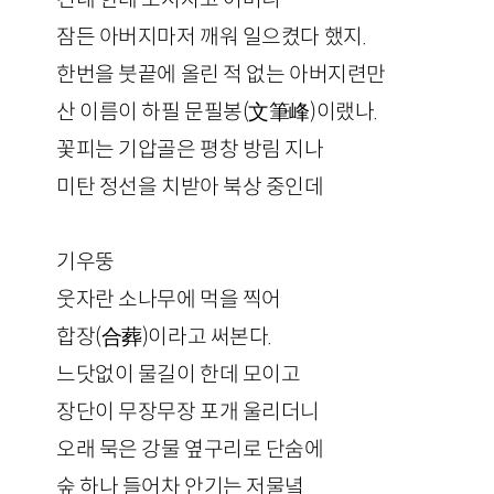
잠든 아버지마저 깨워 일으켰다 했지.
한번을 붓끝에 올린 적 없는 아버지련만
산 이름이 하필 문필봉(文筆峰)이랬나.
꽃피는 기압골은 평창 방림 지나
미탄 정선을 치받아 북상 중인데
기우뚱
웃자란 소나무에 먹을 찍어
합장(合葬)이라고 써본다.
느닷없이 물길이 한데 모이고
장단이 무장무장 포개 울리더니
오래 묵은 강물 옆구리로 단숨에
숲 하나 들어차 안기는 저물녘