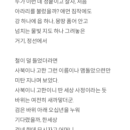
누가 이런 데 정붙이고 살자, 처음
아라리를 불렀을까? 애먼 짐작에도
강 하나에 읍 하나, 몽땅 품어 안고
넘치는 물빛 지도 하나 그려놓은
거기, 정선에서
철이 덜 들었더라면
사북이나 고한 그런 이름이나 맴돌았으련만
미탄 지나며 보았다.
사북이니 고한이니 딴 세상 사정이라는 듯
바위는 여전히 새까맣더군.
검은 바위 아래 오십년을 누워
기다렸을까, 한세상
건네 한데 모시자고 어머니