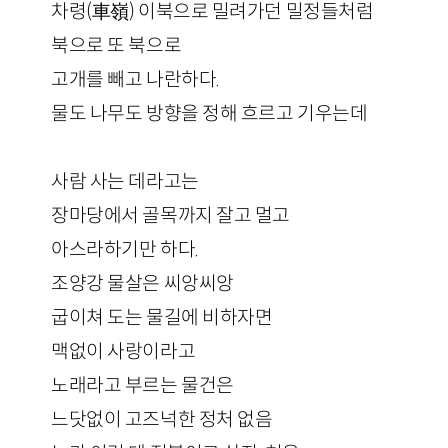
차령(車嶺) 이북으로 밀려가던 밀정들처럼
북으로 또 북으로
고개를 빼고 나란하다.
물도 나무도 방향을 정해 흐르고 기우는데
사람 사는 데라고는
장마당에서 골목까지 잘고 멀고
아스라하기만 하다.
조양강 물살은 씨앙씨앙
굽이쳐 도는 물길에 비하자면
맥없이 사랑이라고
노래라고 부르는 물건은
느닷없이 고즈넉한 정처 없음