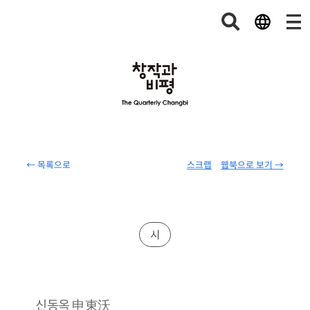
← 목록으로
스크랩
웹북으로 보기 →
시
申東沃
신동옥