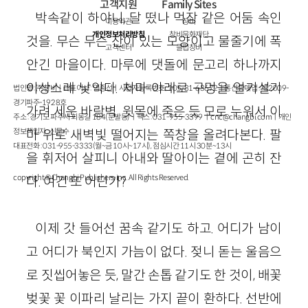
고객지원
Family Sites
박속같이 하야니, 달 떴나 먹장 같은 어둠 속인
이용약관
창비
개인정보처리방침
창비문화재단
것을. 무슨 무슨 산이 있는 모양이고 물줄기에 폭
고객센터
클럽창비
안긴 마을이다. 마루에 댓돌에 문고리 하나까지
이상스레 낯익다. 처마 아래로 구멍을 얼기설기
법인명 : ㈜창비ㅣ대표이사 : 염종선ㅣ사업자등록번호 : 105-81-63672ㅣ통신판매업 : 제 2009-
경기파주-1928호
가려 세운 바람벽. 윗목에 죽은 듯 모로 누워서 이
주소 : 경기도 파주시 회동길 184(문발동)ㅣ팩스 : 031-955-3399 ㅣ
cnc@changbi.com
ㅣ개인
정보책임자 : 신문수
마 위로 새벽빛 떨어지는 쪽창을 올려다본다. 팔
대표전화 : 031-955-3333(월~금 10시~17시), 점심시간 11시 30분~13시
을 휘저어 살피니 아내와 딸아이는 곁에 곤히 잔
copyright © Changbi Publishers, inc. All Rights Reserved.
다. 여긴 또 어딘가?
이제 갓 들어선 꿈속 같기도 하고. 어디가 남이
고 어디가 북인지 가늠이 없다. 젖니 돋는 울음으
로 짓씹어놓은 듯, 말간 손톱 같기도 한 것이, 배꽃
벚꽃 꽃 이파리 날리는 가지 끝이 환하다. 선반에