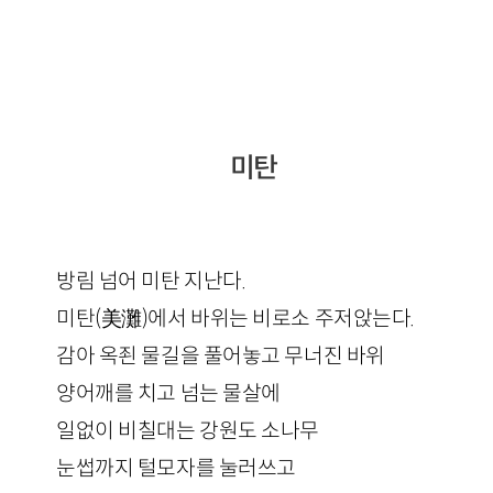
미탄
방림 넘어 미탄 지난다.
미탄(美灘)에서 바위는 비로소 주저앉는다.
감아 옥죈 물길을 풀어놓고 무너진 바위
양어깨를 치고 넘는 물살에
일없이 비칠대는 강원도 소나무
눈썹까지 털모자를 눌러쓰고