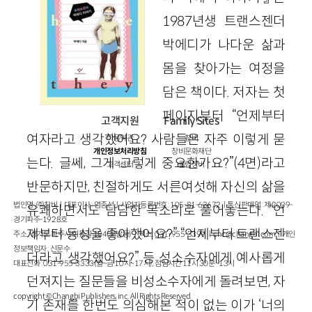
1987년생 트랜스젠더
박에디가 나다운 삶과
몸을 찾아가는 여정을
담은 책이다. 저자는 첫
페이지부터 “언제부터
고객지원
Family Sites
여자라고 생각했어요? 사람들은 자주 이렇게 묻
이용약관
창비
개인정보처리방침
창비문화재단
는다. 글쎄, 그게 그렇게 중요한가요?”(4면)라고
고객센터
클럽창비
반문하지만, 친절하게도 서른여섯해 자신의 삶을
법인명 : ㈜창비ㅣ대표이사 : 염종선ㅣ사업자등록번호 : 105-81-63672ㅣ통신판매업 : 제 2009-
유쾌하면서도 담담한 목소리로 풀어놓는다. “언
경기파주-1928호
제부터 동성을 좋아했어요?” “언제부터 트랜스젠
주소 : 경기도 파주시 회동길 184(문발동)ㅣ팩스 : 031-955-3399 ㅣ
cnc@changbi.com
ㅣ개인
정보책임자 : 신문수
더라고 생각했어요?” 등 성소수자에게 예사롭게
대표전화 : 031-955-3333(월~금 10시~17시), 점심시간 11시 30분~13시
던져지는 질문들을 비성소수자에게 돌려보면, 자
copyright © Changbi Publishers, inc. All Rights Reserved.
기 존재를 한번도 의심해본 적이 없는 이가 ‘너의