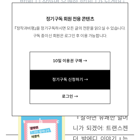
박에디 『잘하면 유쾌한 할머니가 되겠어』,
창비 2023
정기구독 회원 전용 콘텐츠
『창작과비평』을 정기구독하시면 모든 글의 전문을 읽으실 수 있습니다.
편견과 혐오가 과거의 유물이 될 때까지
구독 중이신 회원은 로그인 후 이용 가능합니다.
10일 이용권 구매 →
趙秀美
조수미
명지대 방목기초교육대학
정기구독 신청하기 →
anthrosumicho@gmail.com
로그인 →
『잘하면 유쾌한 할머
니가 되겠어: 트랜스젠
더 박에디 이야기』는