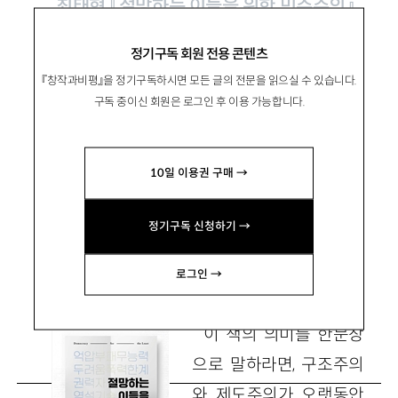
최태현 『절망하는 이들을 위한 민주주의』,
창비 2023
정기구독 회원 전용 콘텐츠
『창작과비평』을 정기구독하시면 모든 글의 전문을 읽으실 수 있습니다.
작은 자들의 공동체를 위하여
구독 중이신 회원은 로그인 후 이용 가능합니다.
10일 이용권 구매 →
李官厚
이관후
건국대 상허교양대학 교수
정기구독 신청하기 →
kwanhu.lee@gmail.com
로그인 →
이 책의 의미를 한문장
으로 말하라면, 구조주의
와 제도주의가 오랫동안