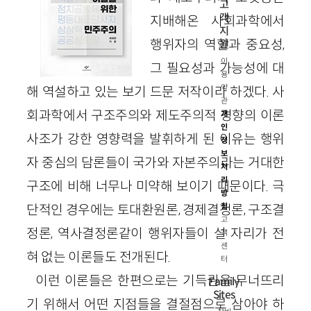
고
객
지배해온 사회과학에서
지
행위자의 역할과 중요성,
원
이
그 필요성과 가능성에 대
용
약
해 역설하고 있는 보기 드문 저작이라 하겠다. 사
관
회과학에서 구조주의와 제도주의적 경향의 이론
개
인
사조가 강한 영향력을 발휘하게 된 이유는 행위
정
보
자 중심의 담론들이 국가와 자본주의라는 거대한
처
리
구조에 비해 너무나 미약해 보이기 때문이다. 극
방
단적인 경우에는 토대환원론, 경제결정론, 구조결
침
고
정론, 역사결정론같이 행위자들이 설 자리가 전
객
센
혀 없는 이론들도 전개된다.
터
이런 이론들은 한편으로는 기득권을 무너뜨리
Family
Sites
기 위해서 어떤 지점들을 결절점으로 삼아야 하