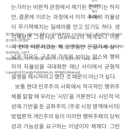
창비
는가라는 비판적 관점에서 제기된 것이기는 하지
창비문화
재단
만, 결론에 이르는 과정에서 이미 주체의 자율성
클럽창비
이 무기력해지는 딜레마를 안고 있기도 하다. 생
법인명 : ㈜창비ㅣ대표이사 : 염종선ㅣ사업자등록번호 : 105-81-63672ㅣ통신판매업 : 제 2009-
각해보면 그람시(A. Gramsci)의 헤게모니 이론
경기파주-1928호
이 현대 이론치고는 꽤 오랫동안 끈질기게 살아
주소 : 경기도 파주시 회동길 184(문발동)ㅣ팩스 : 031-955-3399 ㅣ
cnc@changbi.com
ㅣ개인
정보책임자 : 신문수
남은 이유도 구조에 가까워 보이는 맑스와 행위
대표전화 : 031-955-3333(월~금 10시~17시), 점심시간 11시 30분~13시
자의 자율성을 극대화한 레닌 사이에서 균형적
copyright © Changbi Publishers, inc. All Rights Reserved.
설명을 제시하려고 했던 것 때문이 아닌가 싶다.
보통 현대 민주주의 사회에서 적극적인 행위주
체를 말할 때 우리는 ‘시민’을 거론한다. 시민적 덕
성에 기반을 둔 공화주의, (주로 시장 영역에서의)
방법론적 개인주의 등이 이러한 행위주체의 당위
성과 가능성을 요구하는 이념이자 체제다. 그런