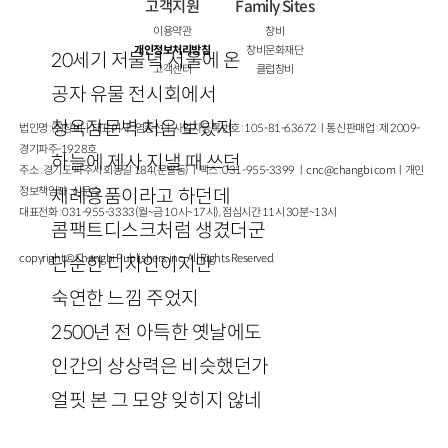
고객지원
Family Sites
이용약관
창비
개인정보처리방침
창비문화재단
20세기 저물녘 서울에 온
고객센터
클럽창비
공자 유물 전시회에서
청옥잠문벽 처음 보았지
법인명 : ㈜창비ㅣ대표이사 : 염종선ㅣ사업자등록번호 : 105-81-63672ㅣ통신판매업 : 제 2009-
경기파주-1928호
하늘에 제사 지낼 때 쓰던
주소 : 경기도 파주시 회동길 184(문발동)ㅣ팩스 : 031-955-3399 ㅣ
cnc@changbi.com
ㅣ개인
정보책임자 : 신문수
제례용품이라고 하던데
대표전화 : 031-955-3333(월~금 10시~17시), 점심시간 11시 30분~13시
콤팩트디스크처럼 생겼더군
copyright © Changbi Publishers, inc. All Rights Reserved.
단순한 디자인이지만
숙연한 느낌 주었지
2500년 전 아득한 옛날에도
인간의 상상력은 비슷했던가
얼핏 본 그 모양 잊히지 않네