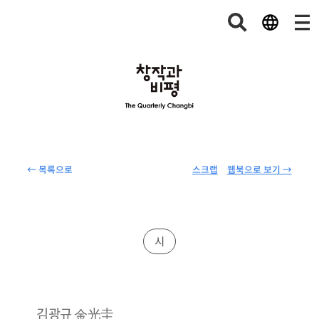
← 목록으로
스크랩
웹북으로 보기 →
시
金光圭
김광규