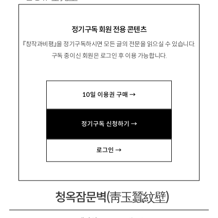
1941년 서울 출생. 1975년 『문학과지성』으로
정기구독 회원 전용 콘텐츠
등단.
『창작과비평』을 정기구독하시면 모든 글의 전문을 읽으실 수 있습니다.
시집 『우리를 적시는 마지막 꿈』 『아니다 그렇
구독 중이신 회원은 로그인 후 이용 가능합니다.
지 않다』 『아니리』 『희미한 옛사랑의 그림자』 『처
음 만나던 때』, 『시간의 부드러운 손』 『하루 또 하
10일 이용권 구매 →
루』 『오른손이 아픈 날』 『그저께 보낸 메일』 등이
있음.
정기구독 신청하기 →
로그인 →
청옥잠문벽(靑玉蠶紋壁)