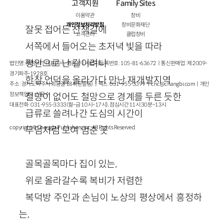
고객지원
Family Sites
이용약관
창비
개인정보처리방침
창비문화재단
잘못 접어든 산책길에
고객센터
클럽창비
서쪽에서 들어오는 초저녁 빛을 따라
평안으로 난 길이려니
법인명 : ㈜창비ㅣ대표이사 : 염종선ㅣ사업자등록번호 : 105-81-63672ㅣ통신판매업 : 제 2009-
경기파주-1928호
한참 언덕을 올라가다 만난 재개발지역
주소 : 경기도 파주시 회동길 184(문발동)ㅣ팩스 : 031-955-3399 ㅣ
cnc@changbi.com
ㅣ개인
정보책임자 : 신문수
철망이 없어도 철망으로 경계를 두른 듯한
대표전화 : 031-955-3333(월~금 10시~17시), 점심시간 11시 30분~13시
급류로 쓸려나간 도심의 시간이
copyright © Changbi Publishers, inc. All Rights Reserved.
무덤처럼 모여 멈춘 곳
골목골목마다 집이 있는,
위로 올라갈수록 복비가 저렴한
복덕방 주인과 손님이 노상의 평상에서 흥정하
는,