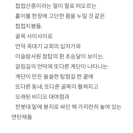
첩첩산중이라는 말이 절로 떠오르는
홑이불 한장에 고단한 몸을 누일 것 같은
첩첩지붕들,
골목 사이사이로
언덕 꼭대기 교회의 십자가와
이슬람사원 첨탑의 흰 초승달이 보이는,
갈림길의 언덕에 또다른 계단이 나타나는
계단이 만든 쓸쓸한 탐험길 한 끝에
또다른 동네, 또다른 골목이 펼쳐지고
오래된 비디오 대여점과
전봇대 밑에 봉지로 싸인 채 가지런히 놓여 있는
연탄재들