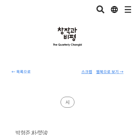
← 목록으로
스크랩
웹북으로 보기 →
시
朴瑩浚
박형준