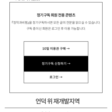
1966년 전북 정읍 출생. 1991년 한국일보 신춘
정기구독 회원 전용 콘텐츠
문예로 등단.
『창작과비평』을 정기구독하시면 모든 글의 전문을 읽으실 수 있습니다.
시집 『나는 이제 소멸에 대해서 이야기하련다』
구독 중이신 회원은 로그인 후 이용 가능합니다.
『빵냄새를 풍기는 거울』 『물속까지 잎사귀가 피
어 있다』 『춤』 『생각날 때마다 울었다』 『불탄 집』
10일 이용권 구매 →
『줄무늬를 슬퍼하는 기린처럼』 등이 있음.
agbai@naver.com
정기구독 신청하기 →
로그인 →
언덕 위 재개발지역