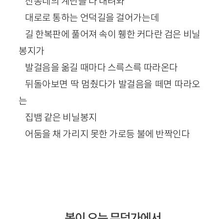
산동네의 계단을 다 내려와
대로로 통하는 언덕길을 걸어가는데
길 한복판에 풀어져 속이 휑한 커다란 검은 비닐
봉지가
발걸음을 옮길 때마다 스륵스륵 따라온다
뒤돌아보면 딱 멈췄다가 발걸음을 떼면 따라오
는
집뱀 같은 비닐봉지
어둠을 채 가리지 못한 가로등 불에 반짝인다
봄이 오는 무덤가에서