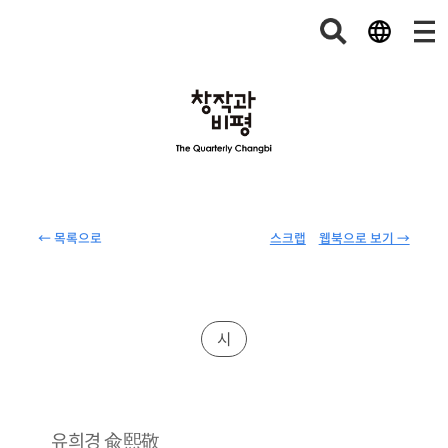
← 목록으로
스크랩
웹북으로 보기 →
시
兪熙敬
유희경