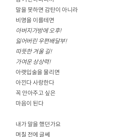
말을 못하면 감탄이 아니라
비명을 이를테면
아버지가방에 오후!
잃어버린 우편배달부!
따뜻한 겨울 길!
가여운 상상력!
아랫입술을 물리면
아낀다 사랑한다
꼭 안아주고 싶은
마음이 된다
내가 말을 했던가요
며칠 전에 글쎄