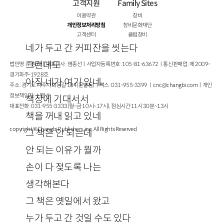
고객지원
Family Sites
이용약관
창비
개인정보처리방침
창비문화재단
고객센터
클럽창비
네가 두고 간 커피잔을 씻는다
그런데도
법인명 : ㈜창비ㅣ대표이사 : 염종선ㅣ사업자등록번호 : 105-81-63672ㅣ통신판매업 : 제 2009-
경기파주-1928호
아직 네가 여기 있네
주소 : 경기도 파주시 회동길 184(문발동)ㅣ팩스 : 031-955-3399 ㅣ
cnc@changbi.com
ㅣ개인
정보책임자 : 신문수
책장에 기대서서
대표전화 : 031-955-3333(월~금 10시~17시), 점심시간 11시 30분~13시
책을 꺼내 읽고 있네
copyright © Changbi Publishers, inc. All Rights Reserved.
그 책은 안 되는데
안 되는 이유가 뭘까
손이 다 젖도록 나는
생각해본다
그 책은 옛일에서 왔고
누가 두고 간 것일 수도 있다