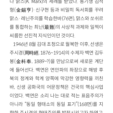
나 맑스(K. Marx)의 세례를 받았다. 동기생 김석
형(金錫亨)·신구현 등과 비밀히 독서회를 꾸려
맑스·레닌주의를 학습한바(76면), 맑스와 쏘쉬르
를 통합하는 최난(最難)의 사상적 과제와 일찍이
씨름한 선진적 지식인이던 것이다.
1946년 8월 김대 초청으로 월북한 이후, 선생은
주시경(周時經, 1876~1914)의 수제자 백연 김두
봉(金枓奉, 1889~?)을 만남으로써 새로운 계단
에 들어선다. 백연은 연안파의 좌장으로 해방 후
북의 정계와 학계 양쪽에 막강한 영향력을 끼친
바, 신생 공화국의 어문정책은 건국의 핵심사업
이었다. 백연은 소리 나는 대로 적는 표음주의가
아니라 “동일 형태소의 동일 표기”(168면)를 지
향한 주시경의 형태주의를 발전시키고자 하였고,