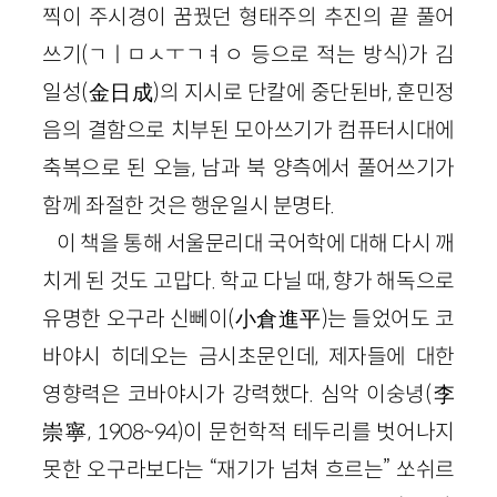
찍이 주시경이 꿈꿨던 형태주의 추진의 끝 풀어
쓰기(ㄱㅣㅁㅅㅜㄱㅕㅇ 등으로 적는 방식)가 김
일성(金日成)의 지시로 단칼에 중단된바, 훈민정
음의 결함으로 치부된 모아쓰기가 컴퓨터시대에
축복으로 된 오늘, 남과 북 양측에서 풀어쓰기가
함께 좌절한 것은 행운일시 분명타.
이 책을 통해 서울문리대 국어학에 대해 다시 깨
치게 된 것도 고맙다. 학교 다닐 때, 향가 해독으로
유명한 오구라 신뻬이(小倉進平)는 들었어도 코
바야시 히데오는 금시초문인데, 제자들에 대한
영향력은 코바야시가 강력했다. 심악 이숭녕(李
崇寧, 1908~94)이 문헌학적 테두리를 벗어나지
못한 오구라보다는 “재기가 넘쳐 흐르는” 쏘쉬르