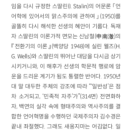
임을 다시 규정한 스딸린(I. Stalin)의 어문론 「언
어학에 있어서의 맑스주의에 관하여」(1950)를
골똘히 다시 해석한 선생의 혜안이 기룹다. 독재
자 스딸린의 이론가적 면모는 신남철(申南澈)의
『전환기의 이론』(백양당 1948)에 실린 웰즈(H.
G. Wells)와 스딸린의 뛰어난 대담을 다시금 상기
시키거니와, 이 해후가 선생의 학문적 행로에 암
운을 드리운 계기가 됨도 통렬한 반어다. 1950년
대 말 대두한 주체의 강조에 따라 “‘일반성’은 점
차 소거되고, ‘민족적 자주’가”(314면) 전면화하
자, 백연의 실각 속에 형태주의와 역사주의를 결
합한 언어혁명을 수행하던 국제주의자 김수경은
끝내 좌절했다. 그래도 새옹지마는 어김없다. 일