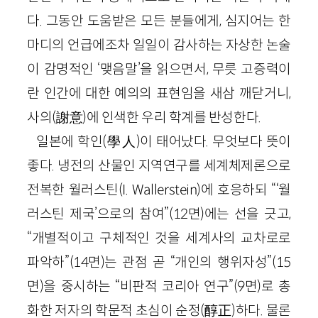
다. 그동안 도움받은 모든 분들에게, 심지어는 한
마디의 언급에조차 일일이 감사하는 자상한 논술
이 감명적인 ‘맺음말’을 읽으면서, 무릇 고증력이
란 인간에 대한 예의의 표현임을 새삼 깨닫거니,
사의(謝意)에 인색한 우리 학계를 반성한다.
일본에 학인(學人)이 태어났다. 무엇보다 뜻이
좋다. 냉전의 산물인 지역연구를 세계체제론으로
전복한 월러스틴(I. Wallerstein)에 호응하되 “‘월
러스틴 제국’으로의 참여”(12면)에는 선을 긋고,
“개별적이고 구체적인 것을 세계사의 교차로로
파악하”(14면)는 관점 곧 “개인의 행위자성”(15
면)을 중시하는 “비판적 코리아 연구”(9면)로 총
화한 저자의 학문적 초심이 순정(醇正)하다. 물론