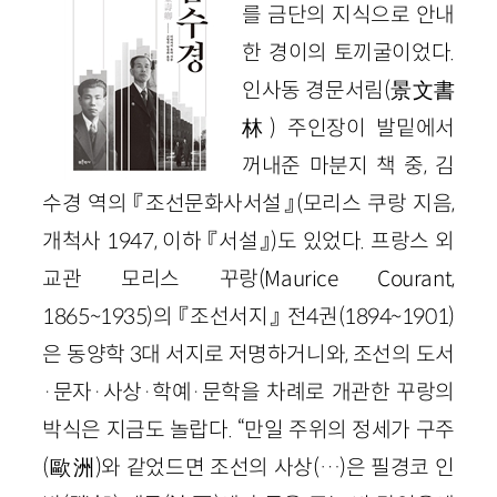
를 금단의 지식으로 안내
한 경이의 토끼굴이었다.
인사동 경문서림(景文書
林) 주인장이 발밑에서
꺼내준 마분지 책 중, 김
수경 역의 『조선문화사서설』(모리스 쿠랑 지음,
개척사 1947, 이하 『서설』)도 있었다. 프랑스 외
교관 모리스 꾸랑(Maurice Courant,
1865~1935)의 『조선서지』 전4권(1894~1901)
은 동양학 3대 서지로 저명하거니와, 조선의 도서
·문자·사상·학예·문학을 차례로 개관한 꾸랑의
박식은 지금도 놀랍다. “만일 주위의 정세가 구주
(歐洲)와 같었드면 조선의 사상(…)은 필경코 인