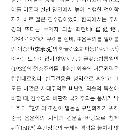
이를 이론과 실천 양면에서 높이 수행한 언어학
자가 바로 젊은 김수경이었다. 한국에서는 주시
경의 또다른 수제자 외솔 최현배(崔鉉培,
1894~1970)가 우이를 쥔바, 표음주의를 밀어붙
인 이승만(李承晩)의 한글간소화파동(1953~55)
이라는 도전이 없지 않았지만, 한글맞춤법통일안
(1933)의 절충주의를 계승한 외솔의 어문권력은
탄탄대로였다. 한글전용을 성역으로 싸안고 그
모든 바깥은 사대주의로 비난한 외솔의 독선에
비할 때, 김수경의 비판적 국제주의는 품새가 낙
낙하다. “한자의 조선어 발음을 규범화하기 위해
중국 음운학의 지식과 견문을 바탕으로 창제
된”(158면) 훈민정음의 국제적 맥락을 놓치지 않