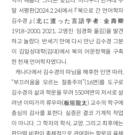
억이 새롭다. 그리곤 잊었다. 이러구러 한겨레 주
말 서평판(2024.2.24)에서 『북으로 간 언어학자
김수경』(北に渡った言語学者: 金壽卿
1918~2000, 2021, 고영진·임경화 옮김)을 발견
하고 놀랐다. 반세기 만에 다시 만난 김수경 그분
이 김일성대학(김대)에서 북의 어문정책을 구축
한 천재 언어학자였다니.
캐나다에서 김수경의 따님을 해후한 인연 따라,
“부끄러움을 모르는 절충주의”(16면)를 도구로
김수경의 삶과 학문을 무려 550여면의 저서로 살
려낸 이따가끼 류우따(板垣龍太) 교수의 학구에
충심의 감사를 표한다. 실증은 결코 기계적 작업
이 아니다. 그 학자의 학식, 교양, 그리고 최후에는
판단력 비판이 총체적으로 관여하는 학문의 육체