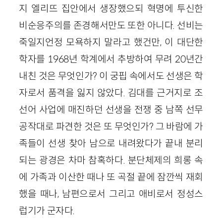
지 엘리뜨 집안에서 생장했으되 혁명에 투신한
비순응주의를 존경해서만도 또한 아니다. 선비는
죽일지언정 모욕하지 말라고 했건만, 이 대단한
학자를 1968년 학계에서 추방하여 무려 20년간
내친 것은 무엇인가? 이 궁핍 속에서도 선생은 학
자로서 품격을 잃지 않았다. 김대를 근거지로 조
선어 사업에 매진하던 선생을 전쟁 중 남쪽 선무
공작대로 파견한 것은 또 무엇인가? 그 바람에 가
족들이 선생 찾아 남으로 내려왔다가 끝내 분리
되는 광경은 차마 참혹하다. 분단체제의 희롱 속
에 가족과 이산한 때나 또 곡절 끝에 잠깐씩 재회
했을 때나, 남편으로서 그리고 애비로서 정성스
럽기가 군자다.