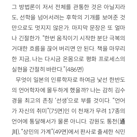
그 방법론이 저서 전체를 관통한 것은 아닐지라
도, 선학을 넘어서려는 후학의 기개를 보여준 것
만으로도 멋지지 않은가. 마지막 문장은 또 얼마
나 긴절한가. “한번 움직이기 시작한 분단 극복의
거대한 흐름을 끊어 버리면 안 된다. 책을 마무리
한 지금, 나는 다시금 온몸으로 평화 프로세스의
실현을 간절히 바란다.”(486면)
무엇이 일본의 인류학자로 하여금 낯선 한반도
의 언어학자에 몰두하게 했을까? 나는 감히 김수
경을 최고의 존칭 ‘선생’으로 부를 것이다. “언어
가 자신의 취미”(75면)인 이 천재가 무려 17종의
언어에 통달해서가 물론 아니다. 강원도 통천(通
川), “상민의 가계”(49면)에서 판사로 출세한 식민