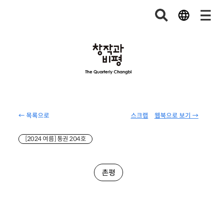
← 목록으로
스크랩
웹북으로 보기 →
[2024 여름] 통권 204호
촌평