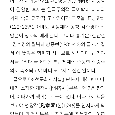
어학자 이희승(李熙昇), 방종현(方鍾鉉), 이숭녕
이 결합한 후자는 일국주의적 국어학이 아니라
세계 속의 과학적 조선언어학 구축을 표방한바
(122~23면), 아마도 경성제대 동창 김수경과 신
남철이 양자의 매개일 터. 그러나 홍기문·신남철
·김수경의 월북과 방종현(1905~52)의 급서가 겹
쳐 이 뜻깊은 학파가 시나브로 해체되매, 급기야
서울문리대 국어학은 분단체제에 순응한 실증주
의로 축소되고야 마니 도무지 무심한 일이다.
끝으로 『조선문화사서설』 판본에 대해 한마디.
내가 소장한 개척사(開拓社)본은 1947년 판인
데, 이따가끼 책에는 언급이 없다. 이따가끼 책을
보고야 범장각(凡章閣)본(1946)을 인지하게 되
었는데, 개척사본은 범장각본에 침묵한다. 어찌