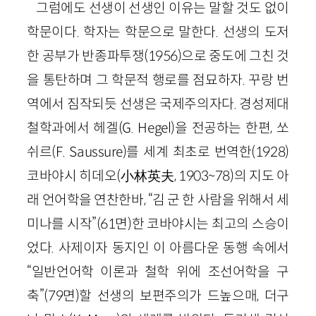
그럼에도 선생이 선생인 이유는 말할 것도 없이
학문이다. 학자는 학문으로 말한다. 선생의 도저
한 공부가 반종파투쟁(1956)으로 중도에 그친 것
을 통탄하며 그 학문적 행로를 점묘하자. 꾸랑 번
역에서 짐작되듯 선생은 국제주의자다. 경성제대
철학과에서 헤겔(G. Hegel)을 전공하는 한편, 쏘
쉬르(F. Saussure)를 세계 최초로 번역한(1928)
코바야시 히데오(小林英夫, 1903~78)의 지도 아
래 언어학을 연찬한바, “김 군 한 사람을 위해서 세
미나를 시작”(61면)한 코바야시는 최고의 스승이
었다. 사제이자 동지인 이 아름다운 동행 속에서
“일반언어학 이론과 철학 위에 조선어학을 구
축”(79면)할 선생의 보편주의가 드높으매, 더구