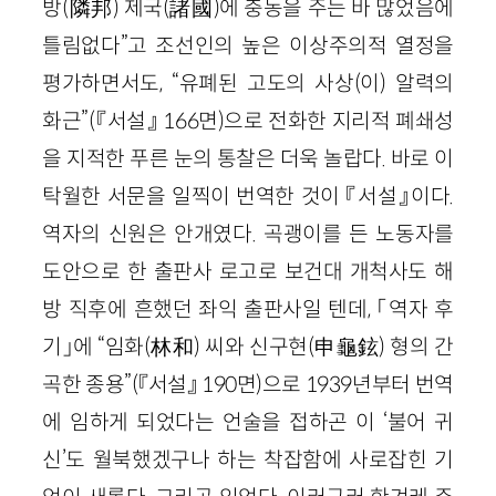
방(隣邦) 제국(諸國)에 충동을 주는 바 많었음에
틀림없다”고 조선인의 높은 이상주의적 열정을
평가하면서도, “유폐된 고도의 사상(이) 알력의
화근”(『서설』 166면)으로 전화한 지리적 폐쇄성
을 지적한 푸른 눈의 통찰은 더욱 놀랍다. 바로 이
탁월한 서문을 일찍이 번역한 것이 『서설』이다.
역자의 신원은 안개였다. 곡괭이를 든 노동자를
도안으로 한 출판사 로고로 보건대 개척사도 해
방 직후에 흔했던 좌익 출판사일 텐데, 「역자 후
기」에 “임화(林和) 씨와 신구현(申龜鉉) 형의 간
곡한 종용”(『서설』 190면)으로 1939년부터 번역
에 임하게 되었다는 언술을 접하곤 이 ‘불어 귀
신’도 월북했겠구나 하는 착잡함에 사로잡힌 기