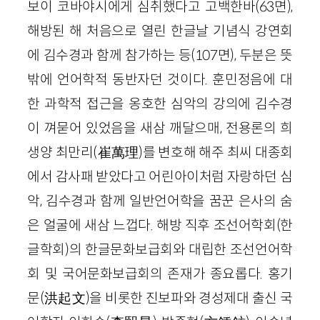
보이 코바야시에게 심취했다고 고백한바(63면),
해방된 해 처음으로 열린 한글날 기념식 강연회
에 김수경과 함께 참가하는 등(107면), 두분은 뜻
밖에 언어학적 동반자던 것이다. 훈민정음에 대
한 과학적 접근을 옹호한 심악의 강의에 김수경
이 껴묻어 있었음을 새삼 깨달으매, 전용론의 희
생양 최만리(崔萬理)를 변호해 해주 최씨 대종회
에서 감사패 받았다고 어린아이처럼 자랑하던 심
악, 김수경과 함께 일반언어학을 꿈꾼 은사의 숨
은 얼굴에 새삼 느껍다. 해방 직후 조선어학회(한
글학회)의 한글문화보급회와 대립한 조선언어학
회 및 국어문화보급회의 존재가 종요롭다. 홍기
문(洪起文)을 비롯한 진보파와 경성제대 출신 국