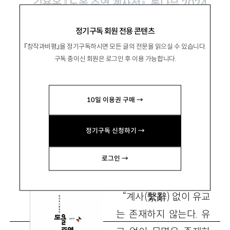
김용옥 『도올 주역 계사전』, 통나무 2024
정기구독 회원 전용 콘텐츠
주역 계사에서 찾은 ‘천지’ 코스몰로지
『창작과비평』을 정기구독하시면 모든 글의 전문을 읽으실 수 있습니다.
의 현대적 소환
구독 중이신 회원은 로그인 후 이용 가능합니다.
10일 이용권 구매 →
全鍾頊
전종욱
전북대 한국과학문명학연구소 교수
정기구독 신청하기 →
lovejnj@jbnu.ac.kr
로그인 →
“계사(繫辭) 없이 유교
는 존재하지 않는다. 유