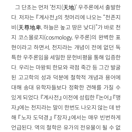
그 단초는 먼저 ‘천지(天地)’ 우주론에서 출발한
다. 저자는 『계사전』의 첫머리에 나오는 “천존지
비(天尊地卑, 하늘은 높고 땅은 낮다)”가 바로 천
지 코스몰로지(cosmology, 우주론)의 완벽한 표
현이라고 하면서, 천지라는 개념이 전에 없던 독
특한 우주론임을 세밀한 문헌비평을 통해 입증한
다. 우리는 마왕퇴 한묘와 곽점 죽간 등 그간 발굴
된 고고학의 성과 덕분에 철학적 개념과 용어에
대해 송대 유학자들보다 정확한 견해를 가질 수
있게 되었다. 『계사전』 이전에 성립한 『논어』 『맹
자』에는 천지라는 말이 한번도 나오지 않는 데 반
해 『노자 도덕경』 『장자』에서는 매우 빈번하게
언급된다. 역의 철학은 유가의 전유물이 될 수 없