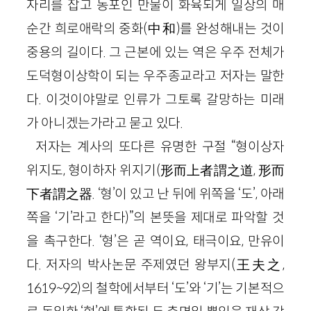
자리를 잡고 동포인 만물이 화육되게 일상의 매
순간 희로애락의 중화(中和)를 완성해내는 것이
중용의 길이다. 그 근본에 있는 역은 우주 전체가
도덕형이상학이 되는 우주종교라고 저자는 말한
다. 이것이야말로 인류가 그토록 갈망하는 미래
가 아니겠는가라고 묻고 있다.
저자는 계사의 또다른 유명한 구절 “형이상자
위지도, 형이하자 위지기(形而上者謂之道, 形而
下者謂之器. ‘형’이 있고 난 뒤에 위쪽을 ‘도’, 아래
쪽을 ‘기’라고 한다)”의 본뜻을 제대로 파악할 것
을 촉구한다. ‘형’은 곧 역이요, 태극이요, 만유이
다. 저자의 박사논문 주제였던 왕부지(王夫之,
1619~92)의 철학에서부터 ‘도’와 ‘기’는 기본적으