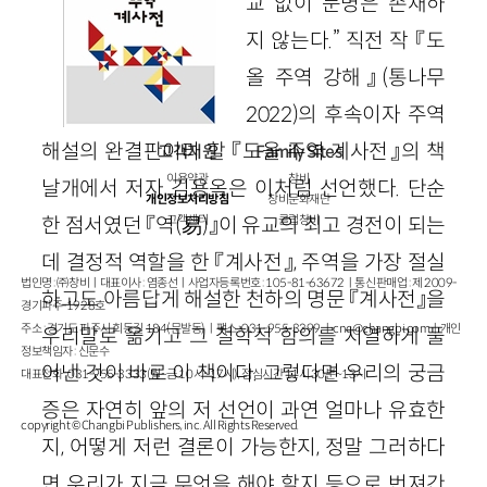
교 없이 문명은 존재하
지 않는다.” 직전 작 『도
올 주역 강해』(통나무
2022)의 후속이자 주역
해설의 완결판이라 할 『도올 주역 계사전』의 책
고객지원
Family Sites
이용약관
창비
날개에서 저자 김용옥은 이처럼 선언했다. 단순
개인정보처리방침
창비문화재단
한 점서였던 『역(易)』이 유교의 최고 경전이 되는
고객센터
클럽창비
데 결정적 역할을 한 『계사전』, 주역을 가장 절실
법인명 : ㈜창비ㅣ대표이사 : 염종선ㅣ사업자등록번호 : 105-81-63672ㅣ통신판매업 : 제 2009-
하고도 아름답게 해설한 천하의 명문 『계사전』을
경기파주-1928호
주소 : 경기도 파주시 회동길 184(문발동)ㅣ팩스 : 031-955-3399 ㅣ
cnc@changbi.com
ㅣ개인
우리말로 옮기고 그 철학적 함의를 치열하게 풀
정보책임자 : 신문수
어낸 것이 바로 이 책이다. 그렇다면 우리의 궁금
대표전화 : 031-955-3333(월~금 10시~17시), 점심시간 11시 30분~13시
증은 자연히 앞의 저 선언이 과연 얼마나 유효한
copyright © Changbi Publishers, inc. All Rights Reserved.
지, 어떻게 저런 결론이 가능한지, 정말 그러하다
면 우리가 지금 무엇을 해야 할지 등으로 번져간