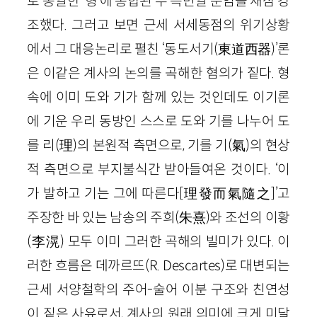
로 동일한 ‘형’에 통합된 두 측면일 뿐임을 재삼 강
조했다. 그러고 보면 근세 서세동점의 위기상황
에서 그 대응논리로 펼친 ‘동도서기(東道西器)’론
은 이같은 계사의 논의를 곡해한 혐의가 짙다. 형
속에 이미 도와 기가 함께 있는 것인데도 이기론
에 기운 우리 동방인 스스로 도와 기를 나누어 도
를 리(理)의 본원적 측면으로, 기를 기(氣)의 현상
적 측면으로 부지불식간 받아들여온 것이다. ‘이
가 발하고 기는 그에 따른다[理發而氣隨之]’고
주장한 바 있는 남송의 주희(朱熹)와 조선의 이황
(李滉) 모두 이미 그러한 곡해의 빌미가 있다. 이
러한 흐름은 데까르뜨(R. Descartes)로 대변되는
근세 서양철학의 주어-술어 이분 구조와 친연성
이 짙은 사유로서, 계사의 원래 의미에 크게 미달