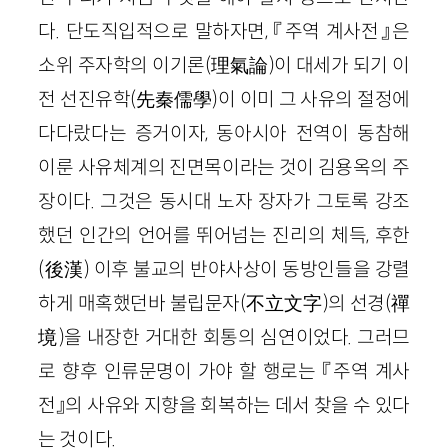
다. 단도직입적으로 말하자면, 『주역 계사전』은
소위 주자학의 이기론(理氣論)이 대세가 되기 이
전 선진유학(先秦儒學)이 이미 그 사유의 절정에
다다랐다는 증거이자, 동아시아 전역이 동참해
이룬 사유체계의 진면목이라는 것이 김용옥의 주
장이다. 그것은 동시대 노자 장자가 그토록 강조
했던 인간의 언어를 뛰어넘는 진리의 체득, 후한
(後漢) 이후 불교의 반야사상이 동방인들을 강렬
하게 매혹했던바 불립문자(不立文字)의 선경(禪
境)을 내장한 거대한 회통의 심연이었다. 그러므
로 향후 인류문명이 가야 할 행로는 『주역 계사
전』의 사유와 지향을 회복하는 데서 찾을 수 있다
는 것이다.